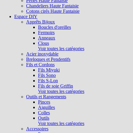
Perles Haute Fantaisie
Chandeliers Haute Fantaisie
Cotons cirés Haute Fantaisie
Espace DIY
Apprêts Bijoux
Boucles d'oreilles
Fermoirs
Anneaux
Clous
Voir toutes les catégories
Acier inoxydable
Breloques et Pendentifs
Fils et Cordons
Fils Miyuki
Fils Sono
Fils S-Lon
Fils de soie Griffin
Voir toutes les catégories
Outils et Rangements
Pinces
Aiguilles
Colles
Outils
Voir toutes les catégories
Accessoires