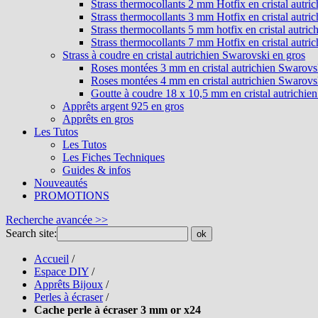
Strass thermocollants 2 mm Hotfix en cristal autri
Strass thermocollants 3 mm Hotfix en cristal autri
Strass thermocollants 5 mm hotfix en cristal autri
Strass thermocollants 7 mm Hotfix en cristal autri
Strass à coudre en cristal autrichien Swarovski en gros
Roses montées 3 mm en cristal autrichien Swarovs
Roses montées 4 mm en cristal autrichien Swarovs
Goutte à coudre 18 x 10,5 mm en cristal autrichie
Apprêts argent 925 en gros
Apprêts en gros
Les Tutos
Les Tutos
Les Fiches Techniques
Guides & infos
Nouveautés
PROMOTIONS
Recherche avancée >>
Search site:
ok
Accueil
/
Espace DIY
/
Apprêts Bijoux
/
Perles à écraser
/
Cache perle à écraser 3 mm or x24