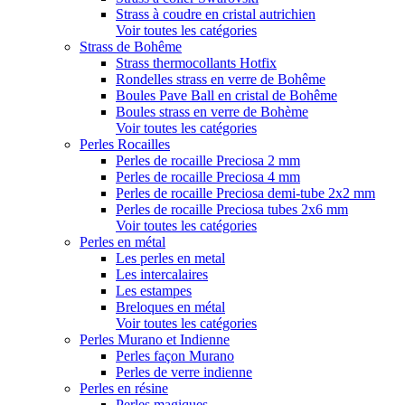
Strass à coudre en cristal autrichien
Voir toutes les catégories
Strass de Bohême
Strass thermocollants Hotfix
Rondelles strass en verre de Bohême
Boules Pave Ball en cristal de Bohême
Boules strass en verre de Bohème
Voir toutes les catégories
Perles Rocailles
Perles de rocaille Preciosa 2 mm
Perles de rocaille Preciosa 4 mm
Perles de rocaille Preciosa demi-tube 2x2 mm
Perles de rocaille Preciosa tubes 2x6 mm
Voir toutes les catégories
Perles en métal
Les perles en metal
Les intercalaires
Les estampes
Breloques en métal
Voir toutes les catégories
Perles Murano et Indienne
Perles façon Murano
Perles de verre indienne
Perles en résine
Perles magiques