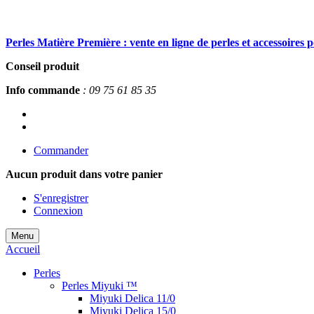
Perles Matière Première : vente en ligne de perles et accessoires 
Conseil produit
Info commande
: 09 75 61 85 35
Commander
Aucun produit
dans votre panier
S'enregistrer
Connexion
Menu
Accueil
Perles
Perles Miyuki ™
Miyuki Delica 11/0
Miyuki Delica 15/0