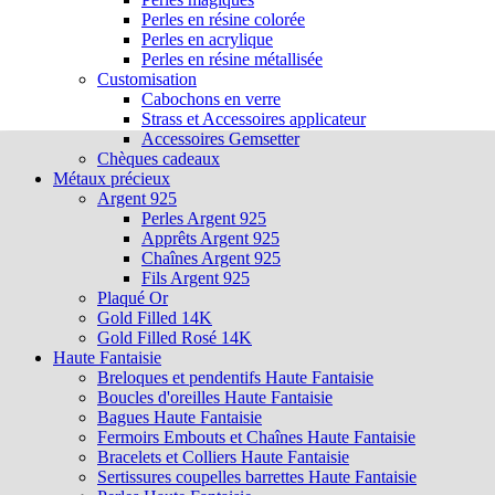
Perles en résine colorée
Perles en acrylique
Perles en résine métallisée
Customisation
Cabochons en verre
Strass et Accessoires applicateur
Accessoires Gemsetter
Chèques cadeaux
Métaux précieux
Argent 925
Perles Argent 925
Apprêts Argent 925
Chaînes Argent 925
Fils Argent 925
Plaqué Or
Gold Filled 14K
Gold Filled Rosé 14K
Haute Fantaisie
Breloques et pendentifs Haute Fantaisie
Boucles d'oreilles Haute Fantaisie
Bagues Haute Fantaisie
Fermoirs Embouts et Chaînes Haute Fantaisie
Bracelets et Colliers Haute Fantaisie
Sertissures coupelles barrettes Haute Fantaisie