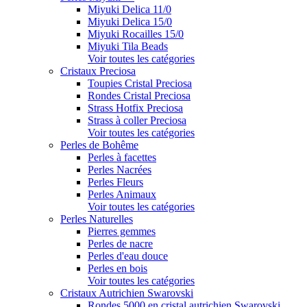
Miyuki Delica 11/0
Miyuki Delica 15/0
Miyuki Rocailles 15/0
Miyuki Tila Beads
Voir toutes les catégories
Cristaux Preciosa
Toupies Cristal Preciosa
Rondes Cristal Preciosa
Strass Hotfix Preciosa
Strass à coller Preciosa
Voir toutes les catégories
Perles de Bohême
Perles à facettes
Perles Nacrées
Perles Fleurs
Perles Animaux
Voir toutes les catégories
Perles Naturelles
Pierres gemmes
Perles de nacre
Perles d'eau douce
Perles en bois
Voir toutes les catégories
Cristaux Autrichien Swarovski
Rondes 5000 en cristal autrichien Swarovski