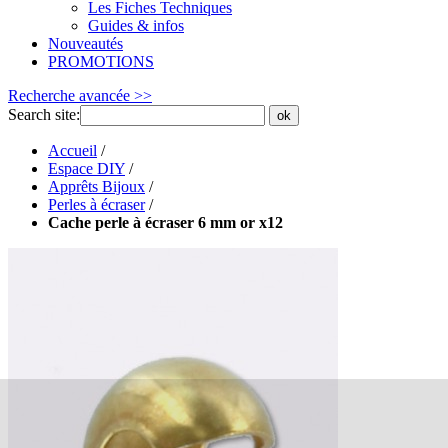
Les Fiches Techniques
Guides & infos
Nouveautés
PROMOTIONS
Recherche avancée >>
Search site:
ok
Accueil
/
Espace DIY
/
Apprêts Bijoux
/
Perles à écraser
/
Cache perle à écraser 6 mm or x12