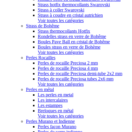
Strass hotfix thermocollants Swarovski
Strass à coller Swarovski
Strass à coudre en cristal autrichien
Voir toutes les catégories
Strass de Bohême
Strass thermocollants Hotfix
Rondelles strass en verre de Bohême
Boules Pave Ball en cristal de Bohême
Boules strass en verre de Bohème
Voir toutes les catégories
Perles Rocailles
Perles de rocaille Preciosa 2 mm
Perles de rocaille Preciosa 4 mm
Perles de rocaille Preciosa demi-tube 2x2 mm
Perles de rocaille Preciosa tubes 2x6 mm
Voir toutes les catégories
Perles en métal
Les perles en metal
Les intercalaires
Les estampes
Breloques en métal
Voir toutes les catégories
Perles Murano et Indienne
Perles façon Murano
Perles de verre indienne