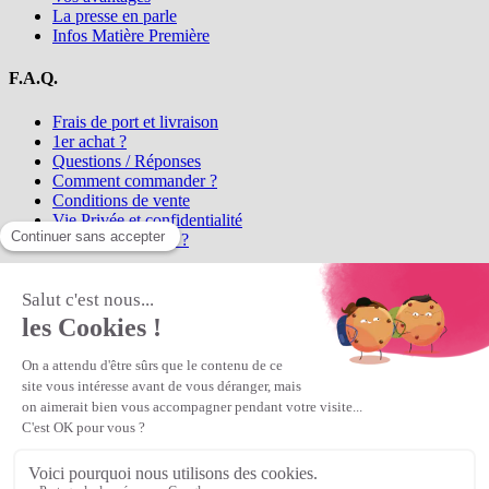
La presse en parle
Infos Matière Première
F.A.Q.
Frais de port et livraison
1er achat ?
Questions / Réponses
Comment commander ?
Conditions de vente
Vie Privée et confidentialité
Qui sommes-nous ?
Matière Première
la référence en perles et bijoux
fantaisie, vous propose l'achat de
perles en ligne, telles que les perles
et cristaux et strass en cristal Preciosa, les perles Miyuki perles et
apprêts en Argent 925, Gold Filled, perles de rocaille Preciosa
Matière Première
est un
Revendeur Agréé Preciosa
N° déclaration CNIL : 1242012v0 - Copyright © 2026 Matière
Première