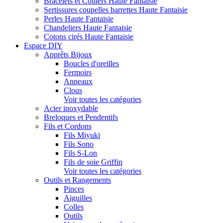
Bracelets et Colliers Haute Fantaisie
Sertissures coupelles barrettes Haute Fantaisie
Perles Haute Fantaisie
Chandeliers Haute Fantaisie
Cotons cirés Haute Fantaisie
Espace DIY
Apprêts Bijoux
Boucles d'oreilles
Fermoirs
Anneaux
Clous
Voir toutes les catégories
Acier inoxydable
Breloques et Pendentifs
Fils et Cordons
Fils Miyuki
Fils Sono
Fils S-Lon
Fils de soie Griffin
Voir toutes les catégories
Outils et Rangements
Pinces
Aiguilles
Colles
Outils