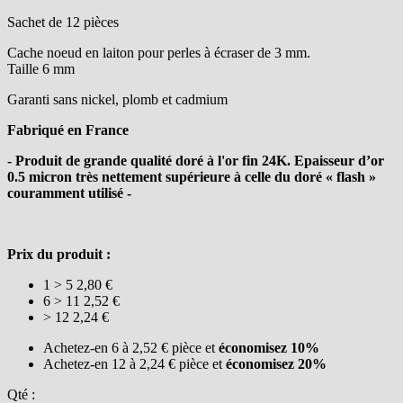
Sachet de 12 pièces
Cache noeud en laiton pour perles à écraser de 3 mm.
Taille 6 mm
Garanti sans nickel, plomb et cadmium
Fabriqué en France
- Produit de grande qualité doré à l'or fin 24K. Epaisseur d’or
0.5 micron très nettement supérieure à celle du doré « flash »
couramment utilisé -
Prix du produit :
1 > 5
2,80 €
6 > 11
2,52 €
> 12
2,24 €
Achetez-en 6 à
2,52 €
pièce et
économisez
10
%
Achetez-en 12 à
2,24 €
pièce et
économisez
20
%
Qté :