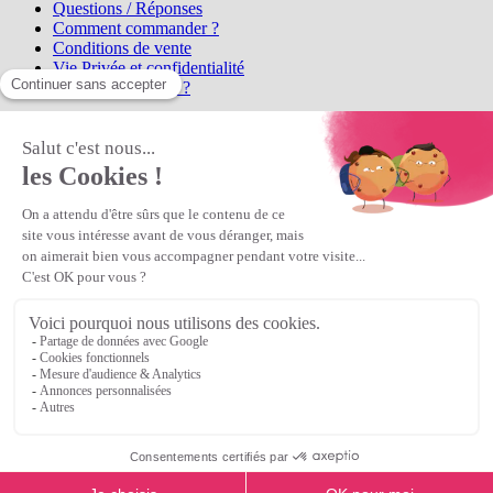
Questions / Réponses
Comment commander ?
Conditions de vente
Vie Privée et confidentialité
Qui sommes-nous ?
Matière Première
la référence en perles et bijoux
fantaisie, vous propose l'achat de
perles en ligne, telles que les perles
et cristaux et strass en cristal Preciosa, les perles Miyuki perles et
apprêts en Argent 925, Gold Filled, perles de rocaille Preciosa
Matière Première
est un
Revendeur Agréé Preciosa
N° déclaration CNIL : 1242012v0 - Copyright © 2026 Matière
Première
Veuillez patienter...
Continuer vos achats
Voir le panier
Continuer vos achats
or
Voir le panier