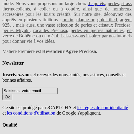
mode. Nous vous proposons un large choix
d’apprêts
,
perles
,
strass
thermocollants
,
à coller
ou
à coudre
, ainsi que de nombreux
accessoires pour les loisirs créatifs. Sur notre site, découvrez des
apprêts en plusieurs finitions :
or fin
,
plaqué or
,
gold filled
,
argent
925
… mais aussi une vaste sélection de perles et
cristaux Preciosa
,
perles Miyuki
,
rocailles Preciosa
,
perles en pierres naturelles
,
en
verre de Bohême
ou
en métal
. Laissez-vous inspirer par nos
tutoriels
pour donner vie à vos idées.
Matière Première est
Revendeur Agréé Preciosa.
Newsletter
Inscrivez-vous
et recevez les nouveautés, nos astuces, conseils et
bonnes affaires.
Ok
Ce site est protégé par reCAPTCHA et
les règles de confidentialité
et
les conditions d'utilisation
de Google s'appliquent.
Qualité