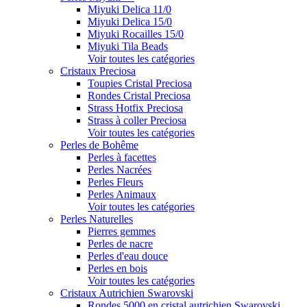
Miyuki Delica 11/0
Miyuki Delica 15/0
Miyuki Rocailles 15/0
Miyuki Tila Beads
Voir toutes les catégories
Cristaux Preciosa
Toupies Cristal Preciosa
Rondes Cristal Preciosa
Strass Hotfix Preciosa
Strass à coller Preciosa
Voir toutes les catégories
Perles de Bohême
Perles à facettes
Perles Nacrées
Perles Fleurs
Perles Animaux
Voir toutes les catégories
Perles Naturelles
Pierres gemmes
Perles de nacre
Perles d'eau douce
Perles en bois
Voir toutes les catégories
Cristaux Autrichien Swarovski
Rondes 5000 en cristal autrichien Swarovski