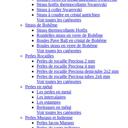
Strass hotfix thermocollants Swarovski
Strass à coller Swarovski
Strass à coudre en cristal autrichien
Voir toutes les catégories
Strass de Bohême
Strass thermocollants Hotfix
Rondelles strass en verre de Bohême
Boules Pave Ball en cristal de Bohême
Boules strass en verre de Bohème
Voir toutes les catégories
Perles Rocailles
Perles de rocaille Preciosa 2 mm
Perles de rocaille Preciosa 4 mm
Perles de rocaille Preciosa demi-tube 2x2 mm
Perles de rocaille Preciosa tubes 2x6 mm
Voir toutes les catégories
Perles en métal
Les perles en metal
Les intercalaires
Les estampes
Breloques en métal
Voir toutes les catégories
Perles Murano et Indienne
Perles façon Murano
Perles de verre indienne