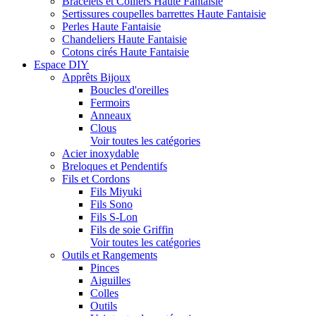
Bracelets et Colliers Haute Fantaisie
Sertissures coupelles barrettes Haute Fantaisie
Perles Haute Fantaisie
Chandeliers Haute Fantaisie
Cotons cirés Haute Fantaisie
Espace DIY
Apprêts Bijoux
Boucles d'oreilles
Fermoirs
Anneaux
Clous
Voir toutes les catégories
Acier inoxydable
Breloques et Pendentifs
Fils et Cordons
Fils Miyuki
Fils Sono
Fils S-Lon
Fils de soie Griffin
Voir toutes les catégories
Outils et Rangements
Pinces
Aiguilles
Colles
Outils