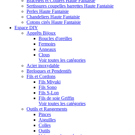
Bracelets et Colliers Haute Fantaisie
Sertissures coupelles barrettes Haute Fantaisie
Perles Haute Fantaisie
Chandeliers Haute Fantaisie
Cotons cirés Haute Fantaisie
Espace DIY
Apprêts Bijoux
Boucles d'oreilles
Fermoirs
Anneaux
Clous
Voir toutes les catégories
Acier inoxydable
Breloques et Pendentifs
Fils et Cordons
Fils Miyuki
Fils Sono
Fils S-Lon
Fils de soie Griffin
Voir toutes les catégories
Outils et Rangements
Pinces
Aiguilles
Colles
Outils