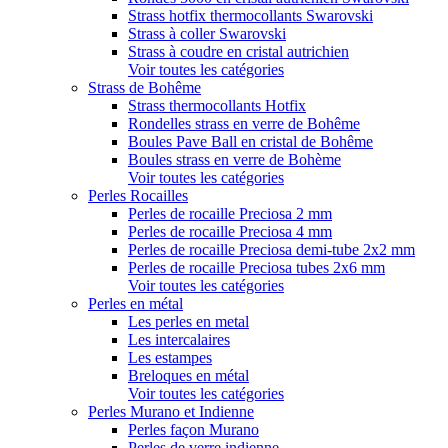
Strass hotfix thermocollants Swarovski
Strass à coller Swarovski
Strass à coudre en cristal autrichien
Voir toutes les catégories
Strass de Bohême
Strass thermocollants Hotfix
Rondelles strass en verre de Bohême
Boules Pave Ball en cristal de Bohême
Boules strass en verre de Bohème
Voir toutes les catégories
Perles Rocailles
Perles de rocaille Preciosa 2 mm
Perles de rocaille Preciosa 4 mm
Perles de rocaille Preciosa demi-tube 2x2 mm
Perles de rocaille Preciosa tubes 2x6 mm
Voir toutes les catégories
Perles en métal
Les perles en metal
Les intercalaires
Les estampes
Breloques en métal
Voir toutes les catégories
Perles Murano et Indienne
Perles façon Murano
Perles de verre indienne