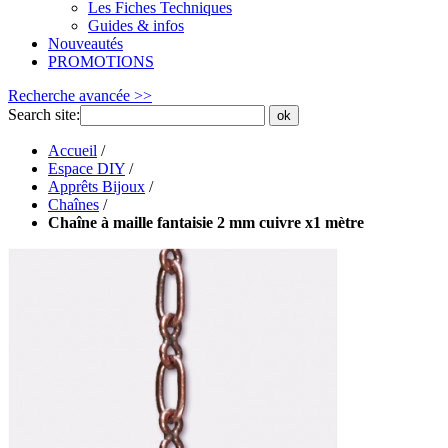
Les Fiches Techniques
Guides & infos
Nouveautés
PROMOTIONS
Recherche avancée >>
Search site:
ok
Accueil
/
Espace DIY
/
Apprêts Bijoux
/
Chaînes
/
Chaîne à maille fantaisie 2 mm cuivre x1 mètre