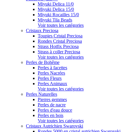
Miyuki Delica 11/0
Miyuki Delica 15/0
Miyuki Rocailles 15/0
Miyuki Tila Beads
Voir toutes les catégories
Cristaux Preciosa
Toupies Cristal Preciosa
Rondes Cristal Preciosa
Strass Hotfix Preciosa
Strass à coller Preciosa
Voir toutes les catégories
Perles de Bohême
Perles à facettes
Perles Nacrées
Perles Fleurs
Perles Animaux
Voir toutes les catégories
Perles Naturelles
Pierres gemmes
Perles de nacre
Perles d'eau douce
Perles en bois
Voir toutes les catégories
Cristaux Autrichien Swarovski
Rondes 5000 en cristal autrichien Swarovski