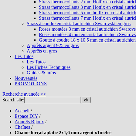
Strass thermocollants 2 mm Hotfix en cristal autri
Strass thermocollants 3 mm Hotfix en cristal autri
Strass thermocollants 5 mm hotfix en cristal autri
Strass thermocollants 7 mm Hotfix en cristal autri
Strass à coudre en cristal autrichien Swarovski en gros
Roses montées 3 mm en cristal autrichien Swarovs
Roses montées 4 mm en cristal autrichien Swarovs
Goutte à coudre 18 x 10,5 mm en cristal autrichie
Apprêts argent 925 en gros
Apprêts en gros
Les Tutos
Les Tutos
Les Fiches Techniques
Guides & infos
Nouveautés
PROMOTIONS
Recherche avancée >>
Search site:
ok
Accueil
/
Espace DIY
/
Apprêts Bijoux
/
Chaînes
/
Chaine forçat aplatie 2x1,6 mm argent x1mètre