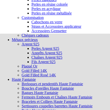
Perles en résine colorée
Perles en acrylique
Perles en résine métallisée
Customisation
Cabochons en verre
Strass et Accessoires applicateur
Accessoires Gemsetter
Chèques cadeaux
Métaux précieux
Argent 925
Perles Argent 925
Apprêts Argent 925
Chaînes Argent 925
Fils Argent 925
Plaqué Or
Gold Filled 14K
Gold Filled Rosé 14K
Haute Fantaisie
Breloques et pendentifs Haute Fantaisie
Boucles d'oreilles Haute Fantaisie
Bagues Haute Fantaisie
Fermoirs Embouts et Chaînes Haute Fantaisie
Bracelets et Colliers Haute Fantaisie
Sertissures coupelles barrettes Haute Fantaisie