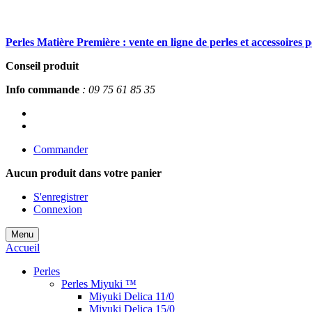
Perles Matière Première : vente en ligne de perles et accessoires 
Conseil produit
Info commande
: 09 75 61 85 35
Commander
Aucun produit
dans votre panier
S'enregistrer
Connexion
Menu
Accueil
Perles
Perles Miyuki ™
Miyuki Delica 11/0
Miyuki Delica 15/0