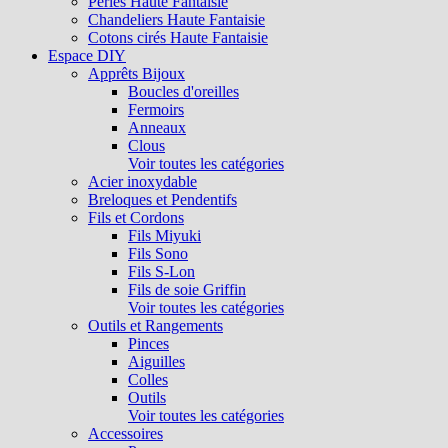
Perles Haute Fantaisie
Chandeliers Haute Fantaisie
Cotons cirés Haute Fantaisie
Espace DIY
Apprêts Bijoux
Boucles d'oreilles
Fermoirs
Anneaux
Clous
Voir toutes les catégories
Acier inoxydable
Breloques et Pendentifs
Fils et Cordons
Fils Miyuki
Fils Sono
Fils S-Lon
Fils de soie Griffin
Voir toutes les catégories
Outils et Rangements
Pinces
Aiguilles
Colles
Outils
Voir toutes les catégories
Accessoires