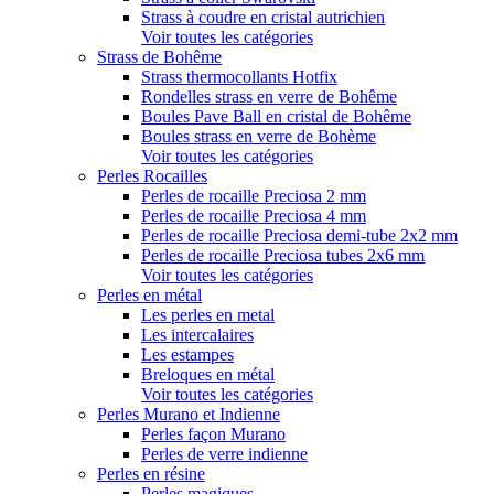
Strass à coudre en cristal autrichien
Voir toutes les catégories
Strass de Bohême
Strass thermocollants Hotfix
Rondelles strass en verre de Bohême
Boules Pave Ball en cristal de Bohême
Boules strass en verre de Bohème
Voir toutes les catégories
Perles Rocailles
Perles de rocaille Preciosa 2 mm
Perles de rocaille Preciosa 4 mm
Perles de rocaille Preciosa demi-tube 2x2 mm
Perles de rocaille Preciosa tubes 2x6 mm
Voir toutes les catégories
Perles en métal
Les perles en metal
Les intercalaires
Les estampes
Breloques en métal
Voir toutes les catégories
Perles Murano et Indienne
Perles façon Murano
Perles de verre indienne
Perles en résine
Perles magiques