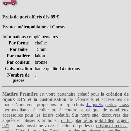
Frais de port offerts dès 85
€
France métropolitaine et Corse.
Informations complémentaires
Par forme
chaîne
Par taille
15mm
Par matière
laiton
Par couleur
bronze
Galvanisation
haute qualité 14 microns
Nombre de
1
pièces
Matière Première
est votre partenaire créatif pour
la création de
bijoux DIY
et
la customisation
de vêtements et accessoires de
mode. Nous vous proposons un large choix
d’apprêts
,
perles
,
strass
thermocollants
,
à coller
ou
à coudre
, ainsi que de nombreux
accessoires pour les loisirs créatifs. Sur notre site, découvrez des
apprêts en plusieurs finitions :
or fin
,
plaqué or
,
gold filled
,
argent
925
… mais aussi une vaste sélection de perles et
cristaux Preciosa
,
perles Miyuki
,
rocailles Preciosa
,
perles en pierres naturelles
,
en