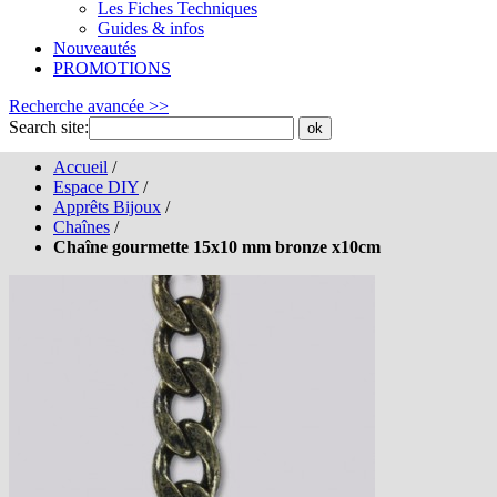
Les Fiches Techniques
Guides & infos
Nouveautés
PROMOTIONS
Recherche avancée >>
Search site:
ok
Accueil
/
Espace DIY
/
Apprêts Bijoux
/
Chaînes
/
Chaîne gourmette 15x10 mm bronze x10cm