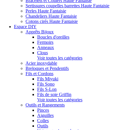
Bracelets et Colliers Haute Fantaisie
Sertissures coupelles barrettes Haute Fantaisie
Perles Haute Fantaisie
Chandeliers Haute Fantaisie
Cotons cirés Haute Fantaisie
Espace DIY
Apprêts Bijoux
Boucles d'oreilles
Fermoirs
Anneaux
Clous
Voir toutes les catégories
Acier inoxydable
Breloques et Pendentifs
Fils et Cordons
Fils Miyuki
Fils Sono
Fils S-Lon
Fils de soie Griffin
Voir toutes les catégories
Outils et Rangements
Pinces
Aiguilles
Colles
Outils