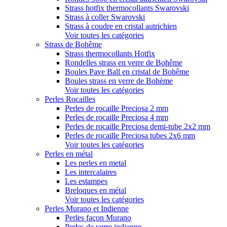
Strass hotfix thermocollants Swarovski
Strass à coller Swarovski
Strass à coudre en cristal autrichien
Voir toutes les catégories
Strass de Bohême
Strass thermocollants Hotfix
Rondelles strass en verre de Bohême
Boules Pave Ball en cristal de Bohême
Boules strass en verre de Bohème
Voir toutes les catégories
Perles Rocailles
Perles de rocaille Preciosa 2 mm
Perles de rocaille Preciosa 4 mm
Perles de rocaille Preciosa demi-tube 2x2 mm
Perles de rocaille Preciosa tubes 2x6 mm
Voir toutes les catégories
Perles en métal
Les perles en metal
Les intercalaires
Les estampes
Breloques en métal
Voir toutes les catégories
Perles Murano et Indienne
Perles façon Murano
Perles de verre indienne