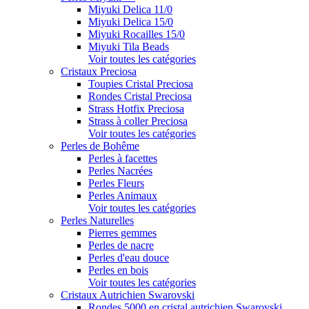
Miyuki Delica 11/0
Miyuki Delica 15/0
Miyuki Rocailles 15/0
Miyuki Tila Beads
Voir toutes les catégories
Cristaux Preciosa
Toupies Cristal Preciosa
Rondes Cristal Preciosa
Strass Hotfix Preciosa
Strass à coller Preciosa
Voir toutes les catégories
Perles de Bohême
Perles à facettes
Perles Nacrées
Perles Fleurs
Perles Animaux
Voir toutes les catégories
Perles Naturelles
Pierres gemmes
Perles de nacre
Perles d'eau douce
Perles en bois
Voir toutes les catégories
Cristaux Autrichien Swarovski
Rondes 5000 en cristal autrichien Swarovski