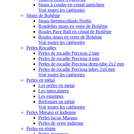
Strass à coudre en cristal autrichien
Voir toutes les catégories
Strass de Bohême
Strass thermocollants Hotfix
Rondelles strass en verre de Bohême
Boules Pave Ball en cristal de Bohême
Boules strass en verre de Bohème
Voir toutes les catégories
Perles Rocailles
Perles de rocaille Preciosa 2 mm
Perles de rocaille Preciosa 4 mm
Perles de rocaille Preciosa demi-tube 2x2 mm
Perles de rocaille Preciosa tubes 2x6 mm
Voir toutes les catégories
Perles en métal
Les perles en metal
Les intercalaires
Les estampes
Breloques en métal
Voir toutes les catégories
Perles Murano et Indienne
Perles façon Murano
Perles de verre indienne
Perles en résine
Perles magiques