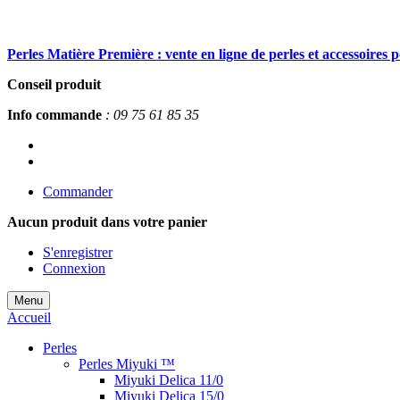
Perles Matière Première : vente en ligne de perles et accessoires 
Conseil produit
Info commande
: 09 75 61 85 35
Commander
Aucun produit
dans votre panier
S'enregistrer
Connexion
Menu
Accueil
Perles
Perles Miyuki ™
Miyuki Delica 11/0
Miyuki Delica 15/0