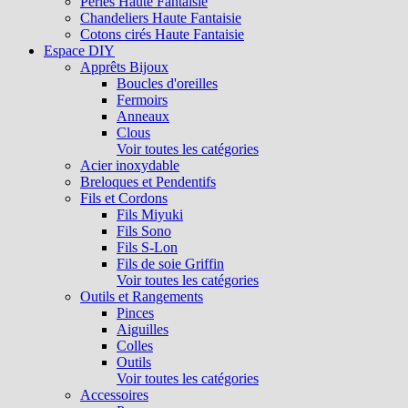
Perles Haute Fantaisie
Chandeliers Haute Fantaisie
Cotons cirés Haute Fantaisie
Espace DIY
Apprêts Bijoux
Boucles d'oreilles
Fermoirs
Anneaux
Clous
Voir toutes les catégories
Acier inoxydable
Breloques et Pendentifs
Fils et Cordons
Fils Miyuki
Fils Sono
Fils S-Lon
Fils de soie Griffin
Voir toutes les catégories
Outils et Rangements
Pinces
Aiguilles
Colles
Outils
Voir toutes les catégories
Accessoires