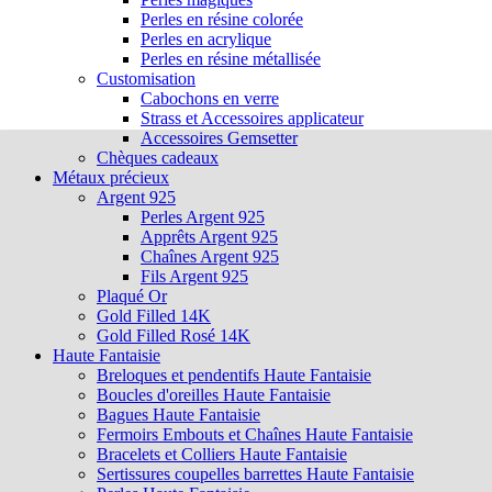
Perles en résine colorée
Perles en acrylique
Perles en résine métallisée
Customisation
Cabochons en verre
Strass et Accessoires applicateur
Accessoires Gemsetter
Chèques cadeaux
Métaux précieux
Argent 925
Perles Argent 925
Apprêts Argent 925
Chaînes Argent 925
Fils Argent 925
Plaqué Or
Gold Filled 14K
Gold Filled Rosé 14K
Haute Fantaisie
Breloques et pendentifs Haute Fantaisie
Boucles d'oreilles Haute Fantaisie
Bagues Haute Fantaisie
Fermoirs Embouts et Chaînes Haute Fantaisie
Bracelets et Colliers Haute Fantaisie
Sertissures coupelles barrettes Haute Fantaisie