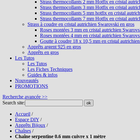
Strass thermocollants 2 mm Hotfix en cristal autri
Strass thermocollants 3 mm Hotfix en cristal autri
Strass thermocollants 5 mm hotfix en cristal autri
Strass thermocollants 7 mm Hotfix en cristal autri
Strass à coudre en cristal autrichien Swarovski en gros
Roses montées 3 mm en cristal autrichien Swarovs
Roses montées 4 mm en cristal autrichien Swarovs
Goutte à coudre 18 x 10,5 mm en cristal autrichie
Apprêts argent 925 en gros
Apprêts en gros
Les Tutos
Les Tutos
Les Fiches Techniques
Guides & infos
Nouveautés
PROMOTIONS
Recherche avancée >>
Search site:
ok
Accueil
/
Espace DIY
/
Apprêts Bijoux
/
Chaînes
/
Chaîne serpentine 0.6 mm cuivre x 1 mètre