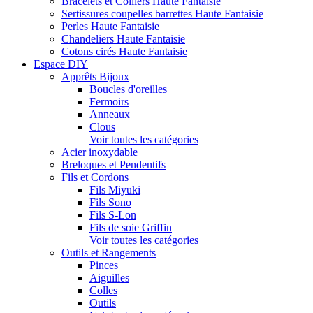
Bracelets et Colliers Haute Fantaisie
Sertissures coupelles barrettes Haute Fantaisie
Perles Haute Fantaisie
Chandeliers Haute Fantaisie
Cotons cirés Haute Fantaisie
Espace DIY
Apprêts Bijoux
Boucles d'oreilles
Fermoirs
Anneaux
Clous
Voir toutes les catégories
Acier inoxydable
Breloques et Pendentifs
Fils et Cordons
Fils Miyuki
Fils Sono
Fils S-Lon
Fils de soie Griffin
Voir toutes les catégories
Outils et Rangements
Pinces
Aiguilles
Colles
Outils