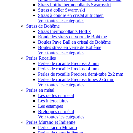
Strass hotfix thermocollants Swarovski
Strass à coller Swarovski
Strass à coudre en cristal autrichien
Voir toutes les catégories
Strass de Bohême
Strass thermocollants Hotfix
Rondelles strass en verre de Bohême
Boules Pave Ball en cristal de Bohême
Boules strass en verre de Bohème
Voir toutes les catégories
Perles Rocailles
Perles de rocaille Preciosa 2 mm
Perles de rocaille Preciosa 4 mm
Perles de rocaille Preciosa demi-tube 2x2 mm
Perles de rocaille Preciosa tubes 2x6 mm
Voir toutes les catégories
Perles en métal
Les perles en metal
Les intercalaires
Les estampes
Breloques en métal
Voir toutes les catégories
Perles Murano et Indienne
Perles façon Murano
Perles de verre indienne