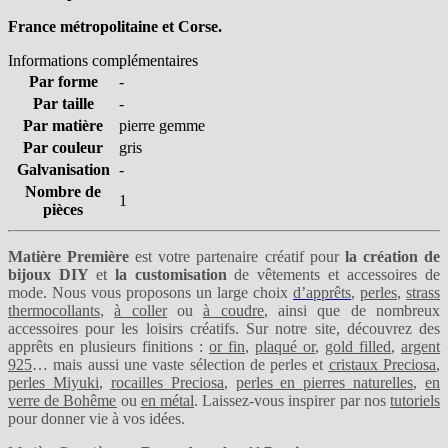
France métropolitaine et Corse.
Informations complémentaires
Par forme
-
Par taille
-
Par matière
pierre gemme
Par couleur
gris
Galvanisation
-
Nombre de
1
pièces
Matière Première
est votre partenaire créatif pour
la création de
bijoux DIY
et
la customisation
de vêtements et accessoires de
mode. Nous vous proposons un large choix
d’apprêts
,
perles
,
strass
thermocollants
,
à coller
ou
à coudre
, ainsi que de nombreux
accessoires pour les loisirs créatifs. Sur notre site, découvrez des
apprêts en plusieurs finitions :
or fin
,
plaqué or
,
gold filled
,
argent
925
… mais aussi une vaste sélection de perles et
cristaux Preciosa
,
perles Miyuki
,
rocailles Preciosa
,
perles en pierres naturelles
,
en
verre de Bohême
ou
en métal
. Laissez-vous inspirer par nos
tutoriels
pour donner vie à vos idées.