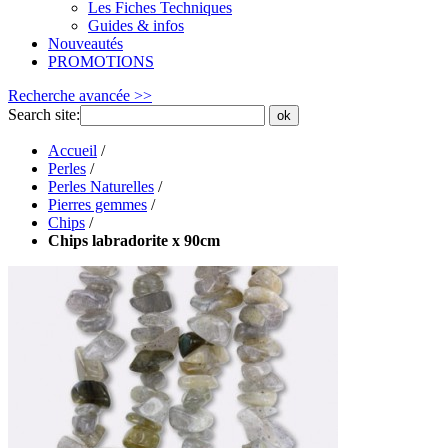
Les Fiches Techniques
Guides & infos
Nouveautés
PROMOTIONS
Recherche avancée >>
Search site:
ok
Accueil
/
Perles
/
Perles Naturelles
/
Pierres gemmes
/
Chips
/
Chips labradorite x 90cm