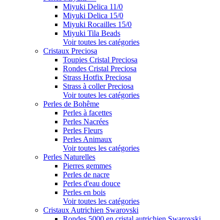
Miyuki Delica 11/0
Miyuki Delica 15/0
Miyuki Rocailles 15/0
Miyuki Tila Beads
Voir toutes les catégories
Cristaux Preciosa
Toupies Cristal Preciosa
Rondes Cristal Preciosa
Strass Hotfix Preciosa
Strass à coller Preciosa
Voir toutes les catégories
Perles de Bohême
Perles à facettes
Perles Nacrées
Perles Fleurs
Perles Animaux
Voir toutes les catégories
Perles Naturelles
Pierres gemmes
Perles de nacre
Perles d'eau douce
Perles en bois
Voir toutes les catégories
Cristaux Autrichien Swarovski
Rondes 5000 en cristal autrichien Swarovski