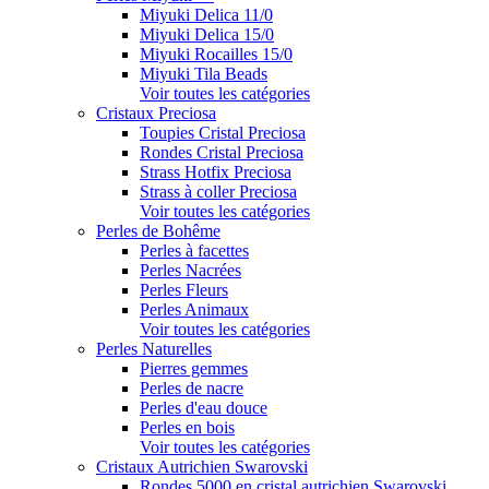
Miyuki Delica 11/0
Miyuki Delica 15/0
Miyuki Rocailles 15/0
Miyuki Tila Beads
Voir toutes les catégories
Cristaux Preciosa
Toupies Cristal Preciosa
Rondes Cristal Preciosa
Strass Hotfix Preciosa
Strass à coller Preciosa
Voir toutes les catégories
Perles de Bohême
Perles à facettes
Perles Nacrées
Perles Fleurs
Perles Animaux
Voir toutes les catégories
Perles Naturelles
Pierres gemmes
Perles de nacre
Perles d'eau douce
Perles en bois
Voir toutes les catégories
Cristaux Autrichien Swarovski
Rondes 5000 en cristal autrichien Swarovski