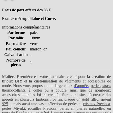
Frais de port offerts dès 85
€
France métropolitaine et Corse.
Informations complémentaires
Par forme
palet
Par taille
18mm
Par matière
verre
Par couleur
marron, or
Galvanisation
-
Nombre de
1
pièces
Matière Première
est votre partenaire créatif pour
la création de
bijoux DIY
et
la customisation
de vêtements et accessoires de
mode. Nous vous proposons un large choix
d’apprêts
,
perles
,
strass
thermocollants
,
à coller
ou
à coudre
, ainsi que de nombreux
accessoires pour les loisirs créatifs. Sur notre site, découvrez des
apprêts en plusieurs finitions :
or fin
,
plaqué or
,
gold filled
,
argent
925
… mais aussi une vaste sélection de perles et
cristaux Preciosa
,
perles Miyuki
,
rocailles Preciosa
,
perles en pierres naturelles
,
en
verre de Bohême
ou
en métal
. Laissez-vous inspirer par nos
tutoriels