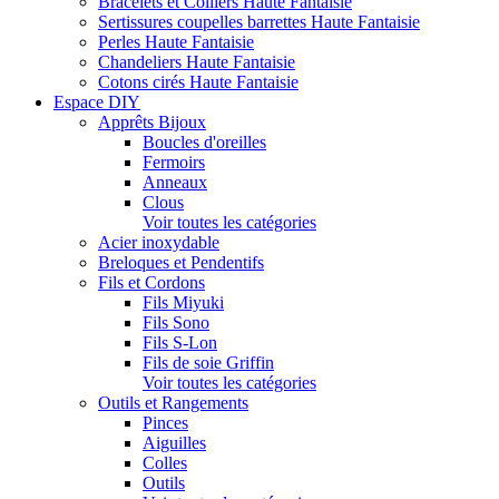
Bracelets et Colliers Haute Fantaisie
Sertissures coupelles barrettes Haute Fantaisie
Perles Haute Fantaisie
Chandeliers Haute Fantaisie
Cotons cirés Haute Fantaisie
Espace DIY
Apprêts Bijoux
Boucles d'oreilles
Fermoirs
Anneaux
Clous
Voir toutes les catégories
Acier inoxydable
Breloques et Pendentifs
Fils et Cordons
Fils Miyuki
Fils Sono
Fils S-Lon
Fils de soie Griffin
Voir toutes les catégories
Outils et Rangements
Pinces
Aiguilles
Colles
Outils