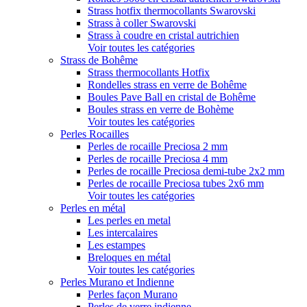
Strass hotfix thermocollants Swarovski
Strass à coller Swarovski
Strass à coudre en cristal autrichien
Voir toutes les catégories
Strass de Bohême
Strass thermocollants Hotfix
Rondelles strass en verre de Bohême
Boules Pave Ball en cristal de Bohême
Boules strass en verre de Bohème
Voir toutes les catégories
Perles Rocailles
Perles de rocaille Preciosa 2 mm
Perles de rocaille Preciosa 4 mm
Perles de rocaille Preciosa demi-tube 2x2 mm
Perles de rocaille Preciosa tubes 2x6 mm
Voir toutes les catégories
Perles en métal
Les perles en metal
Les intercalaires
Les estampes
Breloques en métal
Voir toutes les catégories
Perles Murano et Indienne
Perles façon Murano
Perles de verre indienne