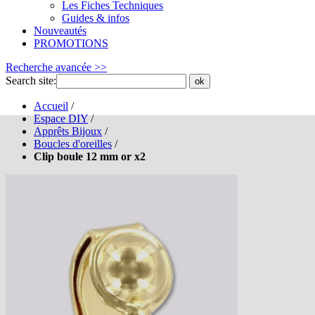
Les Fiches Techniques
Guides & infos
Nouveautés
PROMOTIONS
Recherche avancée >>
Search site:
ok
Accueil
/
Espace DIY
/
Apprêts Bijoux
/
Boucles d'oreilles
/
Clip boule 12 mm or x2