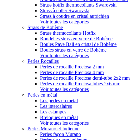
Strass hotfix thermocollants Swarovski
Strass à coller Swarovski
Strass à coudre en cristal autrichien
Voir toutes les catégories
Strass de Bohême
Strass thermocollants Hotfix
Rondelles strass en verre de Bohême
Boules Pave Ball en cristal de Bohême
Boules strass en verre de Bohème
Voir toutes les catégories
Perles Rocailles
Perles de rocaille Preciosa 2 mm
Perles de rocaille Preciosa 4 mm
Perles de rocaille Preciosa demi-tube 2x2 mm
Perles de rocaille Preciosa tubes 2x6 mm
Voir toutes les catégories
Perles en métal
Les perles en metal
Les intercalaires
Les estampes
Breloques en métal
Voir toutes les catégories
Perles Murano et Indienne
Perles façon Murano
Perles de verre indienne