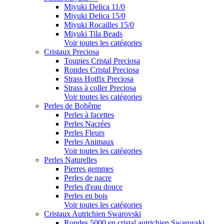
Miyuki Delica 11/0
Miyuki Delica 15/0
Miyuki Rocailles 15/0
Miyuki Tila Beads
Voir toutes les catégories
Cristaux Preciosa
Toupies Cristal Preciosa
Rondes Cristal Preciosa
Strass Hotfix Preciosa
Strass à coller Preciosa
Voir toutes les catégories
Perles de Bohême
Perles à facettes
Perles Nacrées
Perles Fleurs
Perles Animaux
Voir toutes les catégories
Perles Naturelles
Pierres gemmes
Perles de nacre
Perles d'eau douce
Perles en bois
Voir toutes les catégories
Cristaux Autrichien Swarovski
Rondes 5000 en cristal autrichien Swarovski