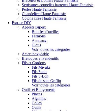
Bracelets et Colliers Haute Fantaisie
Sertissures coupelles barrettes Haute Fantaisie
Perles Haute Fantaisie
Chandeliers Haute Fantaisie
Cotons cirés Haute Fantaisie
Espace DIY
Apprêts Bijoux
Boucles d'oreilles
Fermoirs
Anneaux
Clous
Voir toutes les catégories
Acier inoxydable
Breloques et Pendentifs
Fils et Cordons
Fils Miyuki
Fils Sono
Fils S-Lon
Fils de soie Griffin
Voir toutes les catégories
Outils et Rangements
Pinces
Aiguilles
Colles
Outils