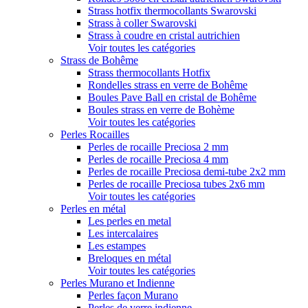
Strass hotfix thermocollants Swarovski
Strass à coller Swarovski
Strass à coudre en cristal autrichien
Voir toutes les catégories
Strass de Bohême
Strass thermocollants Hotfix
Rondelles strass en verre de Bohême
Boules Pave Ball en cristal de Bohême
Boules strass en verre de Bohème
Voir toutes les catégories
Perles Rocailles
Perles de rocaille Preciosa 2 mm
Perles de rocaille Preciosa 4 mm
Perles de rocaille Preciosa demi-tube 2x2 mm
Perles de rocaille Preciosa tubes 2x6 mm
Voir toutes les catégories
Perles en métal
Les perles en metal
Les intercalaires
Les estampes
Breloques en métal
Voir toutes les catégories
Perles Murano et Indienne
Perles façon Murano
Perles de verre indienne