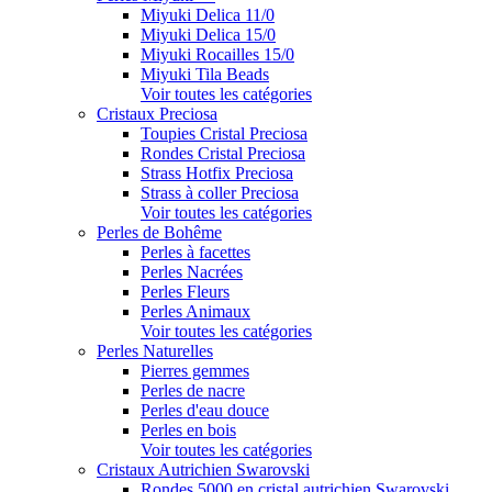
Miyuki Delica 11/0
Miyuki Delica 15/0
Miyuki Rocailles 15/0
Miyuki Tila Beads
Voir toutes les catégories
Cristaux Preciosa
Toupies Cristal Preciosa
Rondes Cristal Preciosa
Strass Hotfix Preciosa
Strass à coller Preciosa
Voir toutes les catégories
Perles de Bohême
Perles à facettes
Perles Nacrées
Perles Fleurs
Perles Animaux
Voir toutes les catégories
Perles Naturelles
Pierres gemmes
Perles de nacre
Perles d'eau douce
Perles en bois
Voir toutes les catégories
Cristaux Autrichien Swarovski
Rondes 5000 en cristal autrichien Swarovski