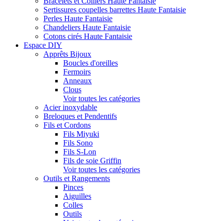
Bracelets et Colliers Haute Fantaisie
Sertissures coupelles barrettes Haute Fantaisie
Perles Haute Fantaisie
Chandeliers Haute Fantaisie
Cotons cirés Haute Fantaisie
Espace DIY
Apprêts Bijoux
Boucles d'oreilles
Fermoirs
Anneaux
Clous
Voir toutes les catégories
Acier inoxydable
Breloques et Pendentifs
Fils et Cordons
Fils Miyuki
Fils Sono
Fils S-Lon
Fils de soie Griffin
Voir toutes les catégories
Outils et Rangements
Pinces
Aiguilles
Colles
Outils