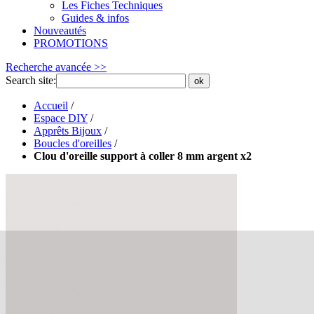
Les Fiches Techniques
Guides & infos
Nouveautés
PROMOTIONS
Recherche avancée >>
Search site:
ok
Accueil
/
Espace DIY
/
Apprêts Bijoux
/
Boucles d'oreilles
/
Clou d'oreille support à coller 8 mm argent x2