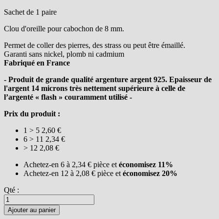
Sachet de 1 paire
Clou d'oreille pour cabochon de 8 mm.
Permet de coller des pierres, des strass ou peut être émaillé.
Garanti sans nickel, plomb ni cadmium
Fabriqué en France
- Produit de grande qualité argenture argent 925. Epaisseur de
l'argent 14 microns très nettement supérieure à celle de
l’argenté « flash » couramment utilisé -
Prix du produit :
1 > 5
2,60 €
6 > 11
2,34 €
> 12
2,08 €
Achetez-en 6 à
2,34 €
pièce et
économisez
11
%
Achetez-en 12 à
2,08 €
pièce et
économisez
20
%
Qté :
Ajouter au panier