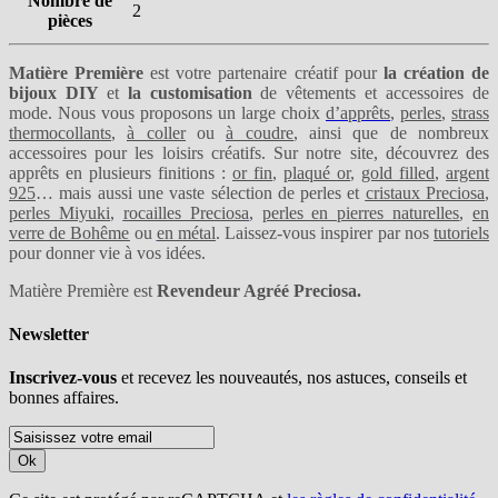
Nombre de
2
pièces
Matière Première
est votre partenaire créatif pour
la création de
bijoux DIY
et
la customisation
de vêtements et accessoires de
mode. Nous vous proposons un large choix
d’apprêts
,
perles
,
strass
thermocollants
,
à coller
ou
à coudre
, ainsi que de nombreux
accessoires pour les loisirs créatifs. Sur notre site, découvrez des
apprêts en plusieurs finitions :
or fin
,
plaqué or
,
gold filled
,
argent
925
… mais aussi une vaste sélection de perles et
cristaux Preciosa
,
perles Miyuki
,
rocailles Preciosa
,
perles en pierres naturelles
,
en
verre de Bohême
ou
en métal
. Laissez-vous inspirer par nos
tutoriels
pour donner vie à vos idées.
Matière Première est
Revendeur Agréé Preciosa.
Newsletter
Inscrivez-vous
et recevez les nouveautés, nos astuces, conseils et
bonnes affaires.
Ok