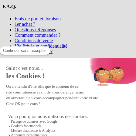
F.A.Q.
Frais de port et livraison
1er achat ?
Questions / Réponses
Comment commander ?
Conditions de vente
Vie Privée et confidentialité
Qui sommes-nous ?
Matière Première
la référence en perles et bijoux
fantaisie, vous propose l'achat de
perles en ligne, telles que les perles
et cristaux et strass en cristal Preciosa, les perles Miyuki perles et
apprêts en Argent 925, Gold Filled, perles de rocaille Preciosa
Matière Première
est un
Revendeur Agréé Preciosa
N° déclaration CNIL : 1242012v0 - Copyright © 2026 Matière
Première
Veuillez patienter...