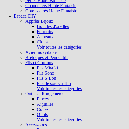
Perles Haute Fantaisie
Chandeliers Haute Fantaisie
Cotons cirés Haute Fantaisie
Espace DIY
Apprêts Bijoux
Boucles d'oreilles
Fermoirs
Anneaux
Clous
Voir toutes les catégories
Acier inoxydable
Breloques et Pendentifs
Fils et Cordons
Fils Miyuki
Fils Sono
Fils S-Lon
Fils de soie Griffin
Voir toutes les catégories
Outils et Rangements
Pinces
Aiguilles
Colles
Outils
Voir toutes les catégories
Accessoires