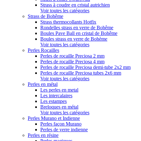
Strass à coudre en cristal autrichien
Voir toutes les catégories
Strass de Bohême
Strass thermocollants Hotfix
Rondelles strass en verre de Bohême
Boules Pave Ball en cristal de Bohême
Boules strass en verre de Bohème
Voir toutes les catégories
Perles Rocailles
Perles de rocaille Preciosa 2 mm
Perles de rocaille Preciosa 4 mm
Perles de rocaille Preciosa demi-tube 2x2 mm
Perles de rocaille Preciosa tubes 2x6 mm
Voir toutes les catégories
Perles en métal
Les perles en metal
Les intercalaires
Les estampes
Breloques en métal
Voir toutes les catégories
Perles Murano et Indienne
Perles façon Murano
Perles de verre indienne
Perles en résine
Perles magiques