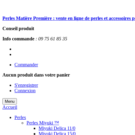
Perles Matière Première : vente en ligne de perles et accessoires 
Conseil produit
Info commande
: 09 75 61 85 35
Commander
Aucun produit
dans votre panier
S'enregistrer
Connexion
Menu
Accueil
Perles
Perles Miyuki ™
Miyuki Delica 11/0
Miyuki Delica 15/0