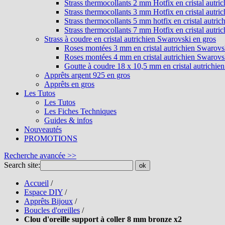
Strass thermocollants 2 mm Hotfix en cristal autri
Strass thermocollants 3 mm Hotfix en cristal autri
Strass thermocollants 5 mm hotfix en cristal autri
Strass thermocollants 7 mm Hotfix en cristal autri
Strass à coudre en cristal autrichien Swarovski en gros
Roses montées 3 mm en cristal autrichien Swarovs
Roses montées 4 mm en cristal autrichien Swarovs
Goutte à coudre 18 x 10,5 mm en cristal autrichie
Apprêts argent 925 en gros
Apprêts en gros
Les Tutos
Les Tutos
Les Fiches Techniques
Guides & infos
Nouveautés
PROMOTIONS
Recherche avancée >>
Search site:
ok
Accueil
/
Espace DIY
/
Apprêts Bijoux
/
Boucles d'oreilles
/
Clou d'oreille support à coller 8 mm bronze x2