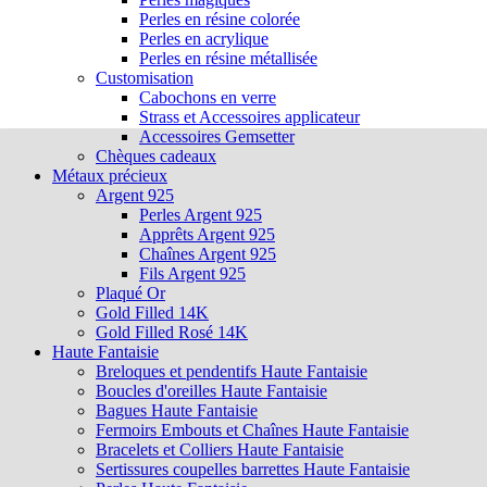
Perles en résine colorée
Perles en acrylique
Perles en résine métallisée
Customisation
Cabochons en verre
Strass et Accessoires applicateur
Accessoires Gemsetter
Chèques cadeaux
Métaux précieux
Argent 925
Perles Argent 925
Apprêts Argent 925
Chaînes Argent 925
Fils Argent 925
Plaqué Or
Gold Filled 14K
Gold Filled Rosé 14K
Haute Fantaisie
Breloques et pendentifs Haute Fantaisie
Boucles d'oreilles Haute Fantaisie
Bagues Haute Fantaisie
Fermoirs Embouts et Chaînes Haute Fantaisie
Bracelets et Colliers Haute Fantaisie
Sertissures coupelles barrettes Haute Fantaisie