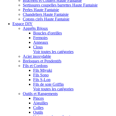
Bracelets et Colliers Haute Fantaisie
Sertissures coupelles barrettes Haute Fantaisie
Perles Haute Fantaisie
Chandeliers Haute Fantaisie
Cotons cirés Haute Fantaisie
Espace DIY
Apprêts Bijoux
Boucles d'oreilles
Fermoirs
Anneaux
Clous
Voir toutes les catégories
Acier inoxydable
Breloques et Pendentifs
Fils et Cordons
Fils Miyuki
Fils Sono
Fils S-Lon
Fils de soie Griffin
Voir toutes les catégories
Outils et Rangements
Pinces
Aiguilles
Colles
Outils