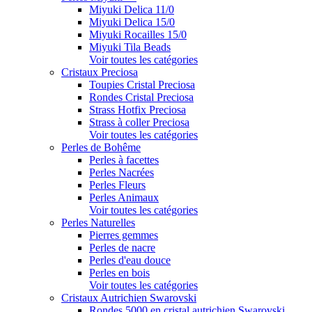
Miyuki Delica 11/0
Miyuki Delica 15/0
Miyuki Rocailles 15/0
Miyuki Tila Beads
Voir toutes les catégories
Cristaux Preciosa
Toupies Cristal Preciosa
Rondes Cristal Preciosa
Strass Hotfix Preciosa
Strass à coller Preciosa
Voir toutes les catégories
Perles de Bohême
Perles à facettes
Perles Nacrées
Perles Fleurs
Perles Animaux
Voir toutes les catégories
Perles Naturelles
Pierres gemmes
Perles de nacre
Perles d'eau douce
Perles en bois
Voir toutes les catégories
Cristaux Autrichien Swarovski
Rondes 5000 en cristal autrichien Swarovski