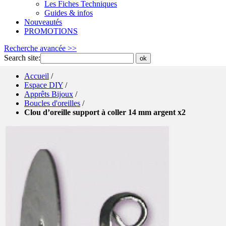
Les Fiches Techniques
Guides & infos
Nouveautés
PROMOTIONS
Recherche avancée >>
Search site:
ok
Accueil
/
Espace DIY
/
Apprêts Bijoux
/
Boucles d'oreilles
/
Clou d’oreille support à coller 14 mm argent x2