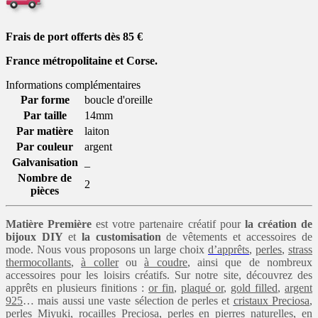
Frais de port offerts dès 85
€
France métropolitaine et Corse.
Informations complémentaires
Par forme
boucle d'oreille
Par taille
14mm
Par matière
laiton
Par couleur
argent
Galvanisation
_
Nombre de
2
pièces
Matière Première
est votre partenaire créatif pour
la création de
bijoux DIY
et
la customisation
de vêtements et accessoires de
mode. Nous vous proposons un large choix
d’apprêts
,
perles
,
strass
thermocollants
,
à coller
ou
à coudre
, ainsi que de nombreux
accessoires pour les loisirs créatifs. Sur notre site, découvrez des
apprêts en plusieurs finitions :
or fin
,
plaqué or
,
gold filled
,
argent
925
… mais aussi une vaste sélection de perles et
cristaux Preciosa
,
perles Miyuki
,
rocailles Preciosa
,
perles en pierres naturelles
,
en