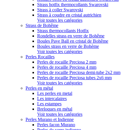
Strass hotfix thermocollants Swarovski
Strass à coller Swarovski
Strass à coudre en cristal autrichien
Voir toutes les catégories
Strass de Bohême
Strass thermocollants Hotfix
Rondelles strass en verre de Bohême
Boules Pave Ball en cristal de Bohême
Boules strass en verre de Bohème
Voir toutes les catégories
Perles Rocailles
Perles de rocaille Preciosa 2 mm
Perles de rocaille Preciosa 4 mm
Perles de rocaille Preciosa demi-tube 2x2 mm
Perles de rocaille Preciosa tubes 2x6 mm
Voir toutes les catégories
Perles en métal
Les perles en metal
Les intercalaires
Les estampes
Breloques en métal
Voir toutes les catégories
Perles Murano et Indienne
Perles façon Murano
Perles de verre indienne