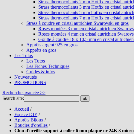
Strass thermocollants 2 mm Hotfix en cristal autri
Strass thermocollants 3 mm Hotfix en cristal autri
Strass thermocollants 5 mm hotfix en cristal autri
Strass thermocollants 7 mm Hotfix en cristal autri
Strass à coudre en cristal autrichien Swarovski en gros
Roses montées 3 mm en cristal autrichien Swarovs
Roses montées 4 mm en cristal autrichien Swarovs
Goutte à coudre 18 x 10,5 mm en cristal autrichie
Apprêts argent 925 en gros
Apprêts en gros
Les Tutos
Les Tutos
Les Fiches Techniques
Guides & infos
Nouveautés
PROMOTIONS
Recherche avancée >>
Search site:
ok
Accueil
/
Espace DIY
/
Apprêts Bijoux
/
Boucles d'oreilles
/
Clou d'oreille support à coller 6 mm plaqué or 24K 3 micro