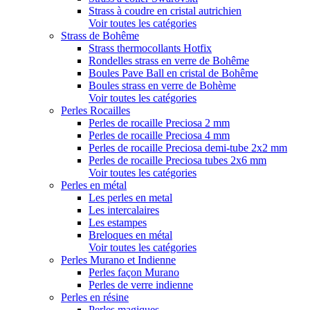
Strass à coudre en cristal autrichien
Voir toutes les catégories
Strass de Bohême
Strass thermocollants Hotfix
Rondelles strass en verre de Bohême
Boules Pave Ball en cristal de Bohême
Boules strass en verre de Bohème
Voir toutes les catégories
Perles Rocailles
Perles de rocaille Preciosa 2 mm
Perles de rocaille Preciosa 4 mm
Perles de rocaille Preciosa demi-tube 2x2 mm
Perles de rocaille Preciosa tubes 2x6 mm
Voir toutes les catégories
Perles en métal
Les perles en metal
Les intercalaires
Les estampes
Breloques en métal
Voir toutes les catégories
Perles Murano et Indienne
Perles façon Murano
Perles de verre indienne
Perles en résine
Perles magiques