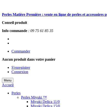
Perles Matière Première : vente en ligne de perles et accessoires 
Conseil produit
Info commande
: 09 75 61 85 35
Commander
Aucun produit
dans votre panier
S'enregistrer
Connexion
Menu
Accueil
Perles
Perles Miyuki ™
Miyuki Delica 11/0
Miyuki Delica 15/0