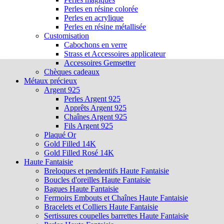
Perles en résine colorée
Perles en acrylique
Perles en résine métallisée
Customisation
Cabochons en verre
Strass et Accessoires applicateur
Accessoires Gemsetter
Chèques cadeaux
Métaux précieux
Argent 925
Perles Argent 925
Apprêts Argent 925
Chaînes Argent 925
Fils Argent 925
Plaqué Or
Gold Filled 14K
Gold Filled Rosé 14K
Haute Fantaisie
Breloques et pendentifs Haute Fantaisie
Boucles d'oreilles Haute Fantaisie
Bagues Haute Fantaisie
Fermoirs Embouts et Chaînes Haute Fantaisie
Bracelets et Colliers Haute Fantaisie
Sertissures coupelles barrettes Haute Fantaisie