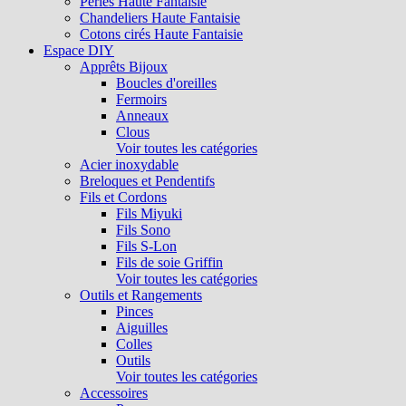
Perles Haute Fantaisie
Chandeliers Haute Fantaisie
Cotons cirés Haute Fantaisie
Espace DIY
Apprêts Bijoux
Boucles d'oreilles
Fermoirs
Anneaux
Clous
Voir toutes les catégories
Acier inoxydable
Breloques et Pendentifs
Fils et Cordons
Fils Miyuki
Fils Sono
Fils S-Lon
Fils de soie Griffin
Voir toutes les catégories
Outils et Rangements
Pinces
Aiguilles
Colles
Outils
Voir toutes les catégories
Accessoires