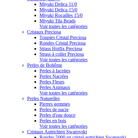
Miyuki Delica 11/0
Miyuki Delica 15/0
Miyuki Rocailles 15/0
Miyuki Tila Beads
Voir toutes les catégories
Cristaux Preciosa
Toupies Cristal Preciosa
Rondes Cristal Preciosa
Strass Hotfix Preciosa
Strass à coller Preciosa
Voir toutes les catégories
Perles de Bohême
Perles à facettes
Perles Nacrées
Perles Fleurs
Perles Animaux
Voir toutes les catégories
Perles Naturelles
Pierres gemmes
Perles de nacre
Perles d'eau douce
Perles en bois
Voir toutes les catégories
Cristaux Autrichien Swarovski
Rondes 5000 en cristal autrichien Swarovski