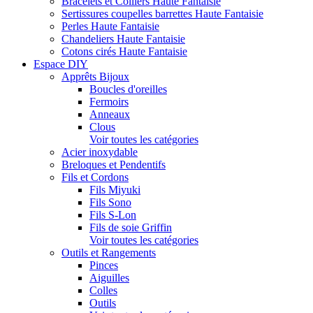
Bracelets et Colliers Haute Fantaisie
Sertissures coupelles barrettes Haute Fantaisie
Perles Haute Fantaisie
Chandeliers Haute Fantaisie
Cotons cirés Haute Fantaisie
Espace DIY
Apprêts Bijoux
Boucles d'oreilles
Fermoirs
Anneaux
Clous
Voir toutes les catégories
Acier inoxydable
Breloques et Pendentifs
Fils et Cordons
Fils Miyuki
Fils Sono
Fils S-Lon
Fils de soie Griffin
Voir toutes les catégories
Outils et Rangements
Pinces
Aiguilles
Colles
Outils