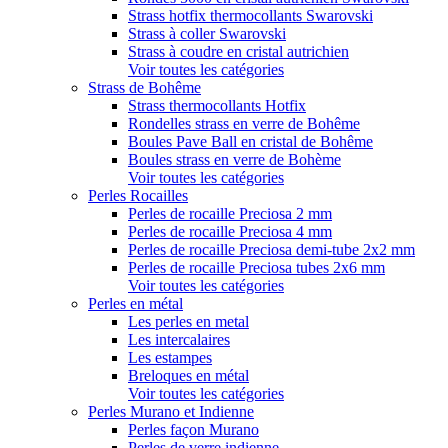
Strass hotfix thermocollants Swarovski
Strass à coller Swarovski
Strass à coudre en cristal autrichien
Voir toutes les catégories
Strass de Bohême
Strass thermocollants Hotfix
Rondelles strass en verre de Bohême
Boules Pave Ball en cristal de Bohême
Boules strass en verre de Bohème
Voir toutes les catégories
Perles Rocailles
Perles de rocaille Preciosa 2 mm
Perles de rocaille Preciosa 4 mm
Perles de rocaille Preciosa demi-tube 2x2 mm
Perles de rocaille Preciosa tubes 2x6 mm
Voir toutes les catégories
Perles en métal
Les perles en metal
Les intercalaires
Les estampes
Breloques en métal
Voir toutes les catégories
Perles Murano et Indienne
Perles façon Murano
Perles de verre indienne