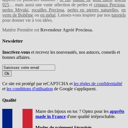
925
… mais aussi une vaste sélection de perles et
cristaux Preciosa
,
perles Miyuki
,
rocailles Preciosa
,
perles en pierres naturelles
,
en
verre de Bohême
ou
en métal
. Laissez-vous inspirer par nos
tutoriels
pour donner vie à vos idées.
Matière Première est
Revendeur Agréé Preciosa.
Newsletter
Inscrivez-vous
et recevez les nouveautés, nos astuces, conseils et
bonnes affaires.
Ok
Ce site est protégé par reCAPTCHA et
les règles de confidentialité
et
les conditions d'utilisation
de Google s'appliquent.
Qualité
Marre des bijoux en toc ? Optez pour les
apprêts
made in France
d'une qualité irréprochable.
Modes de paiement Sécurisés