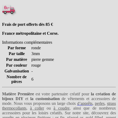
Frais de port offerts dès 85
€
France métropolitaine et Corse.
Informations complémentaires
Par forme
ronde
Par taille
3mm
Par matière
pierre gemme
Par couleur
rouge
Galvanisation
-
Nombre de
6
pièces
Matière Première
est votre partenaire créatif pour
la création de
bijoux DIY
et
la customisation
de vêtements et accessoires de
mode. Nous vous proposons un large choix
d’apprêts
,
perles
,
strass
thermocollants
,
à coller
ou
à coudre
, ainsi que de nombreux
accessoires pour les loisirs créatifs. Sur notre site, découvrez des
apprêts en plusieurs finitions :
or fin
,
plaqué or
,
gold filled
,
argent