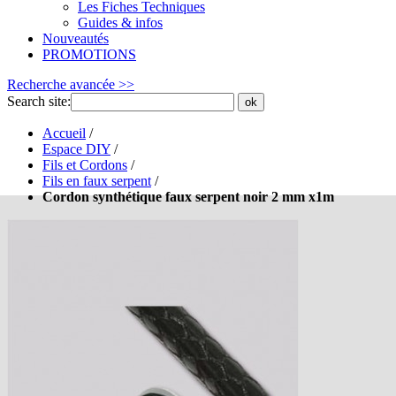
Les Fiches Techniques
Guides & infos
Nouveautés
PROMOTIONS
Recherche avancée >>
Search site:
ok
Accueil
/
Espace DIY
/
Fils et Cordons
/
Fils en faux serpent
/
Cordon synthétique faux serpent noir 2 mm x1m