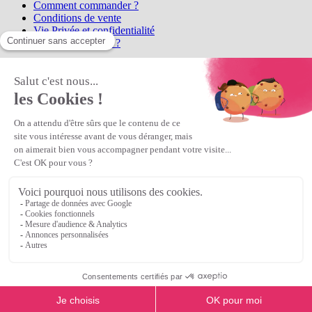
Comment commander ?
Conditions de vente
Vie Privée et confidentialité
Qui sommes-nous ?
Matière Première
la référence en perles et bijoux
fantaisie, vous propose l'achat de
perles en ligne, telles que les perles
et cristaux et strass en cristal Preciosa, les perles Miyuki perles et
apprêts en Argent 925, Gold Filled, perles de rocaille Preciosa
Matière Première
est un
Revendeur Agréé Preciosa
N° déclaration CNIL : 1242012v0 - Copyright © 2026 Matière
Première
Veuillez patienter...
Continuer vos achats
Voir le panier
Continuer vos achats
or
Voir le panier