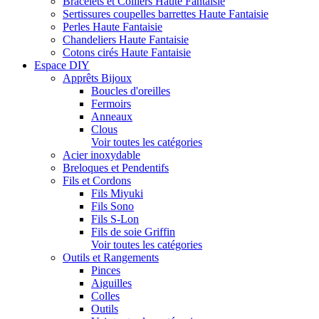
Bracelets et Colliers Haute Fantaisie
Sertissures coupelles barrettes Haute Fantaisie
Perles Haute Fantaisie
Chandeliers Haute Fantaisie
Cotons cirés Haute Fantaisie
Espace DIY
Apprêts Bijoux
Boucles d'oreilles
Fermoirs
Anneaux
Clous
Voir toutes les catégories
Acier inoxydable
Breloques et Pendentifs
Fils et Cordons
Fils Miyuki
Fils Sono
Fils S-Lon
Fils de soie Griffin
Voir toutes les catégories
Outils et Rangements
Pinces
Aiguilles
Colles
Outils