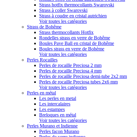
Strass hotfix thermocollants Swarovski
Strass à coller Swarovski
Strass à coudre en cristal autrichien
Voir toutes les catégories
Strass de Bohême
Strass thermocollants Hotfix
Rondelles strass en verre de Bohême
Boules Pave Ball en cristal de Bohême
Boules strass en verre de Bohème
Voir toutes les catégories
Perles Rocailles
Perles de rocaille Preciosa 2 mm
Perles de rocaille Preciosa 4 mm
Perles de rocaille Preciosa demi-tube 2x2 mm
Perles de rocaille Preciosa tubes 2x6 mm
Voir toutes les catégories
Perles en métal
Les perles en metal
Les intercalaires
Les estampes
Breloques en métal
Voir toutes les catégories
Perles Murano et Indienne
Perles façon Murano
Perles de verre indienne