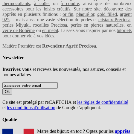
thermocollants
,
à coller
ou
à coudre
, ainsi que de nombreux
accessoires pour les loisirs créatifs. Sur notre site, découvrez des
apprêts en plusieurs finitions :
or fin
,
plaqué or
,
gold filled
,
argent
925
… mais aussi une vaste sélection de perles et
cristaux Preciosa
,
perles Miyuki
,
rocailles Preciosa
,
perles en pierres naturelles
,
en
verre de Bohême
ou
en métal
. Laissez-vous inspirer par nos
tutoriels
pour donner vie à vos idées.
Matière Première est
Revendeur Agréé Preciosa.
Newsletter
Inscrivez-vous
et recevez les nouveautés, nos astuces, conseils et
bonnes affaires.
Ok
Ce site est protégé par reCAPTCHA et
les règles de confidentialité
et
les conditions d'utilisation
de Google s'appliquent.
Qualité
Marre des bijoux en toc ? Optez pour les
apprêts