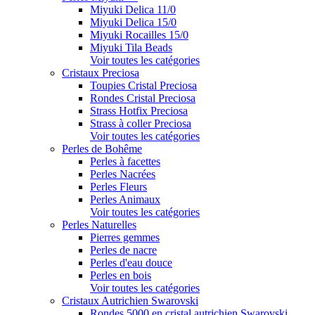
Miyuki Delica 11/0
Miyuki Delica 15/0
Miyuki Rocailles 15/0
Miyuki Tila Beads
Voir toutes les catégories
Cristaux Preciosa
Toupies Cristal Preciosa
Rondes Cristal Preciosa
Strass Hotfix Preciosa
Strass à coller Preciosa
Voir toutes les catégories
Perles de Bohême
Perles à facettes
Perles Nacrées
Perles Fleurs
Perles Animaux
Voir toutes les catégories
Perles Naturelles
Pierres gemmes
Perles de nacre
Perles d'eau douce
Perles en bois
Voir toutes les catégories
Cristaux Autrichien Swarovski
Rondes 5000 en cristal autrichien Swarovski