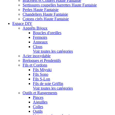
Bracelets et Colliers Haute Fantaisie
Sertissures coupelles barrettes Haute Fantaisie
Perles Haute Fantaisie
Chandeliers Haute Fantaisie
Cotons cirés Haute Fantaisie
Espace DIY
Apprêts Bijoux
Boucles d'oreilles
Fermoirs
Anneaux
Clous
Voir toutes les catégories
Acier inoxydable
Breloques et Pendentifs
Fils et Cordons
Fils Miyuki
Fils Sono
Fils S-Lon
Fils de soie Griffin
Voir toutes les catégories
Outils et Rangements
Pinces
Aiguilles
Colles
Outils