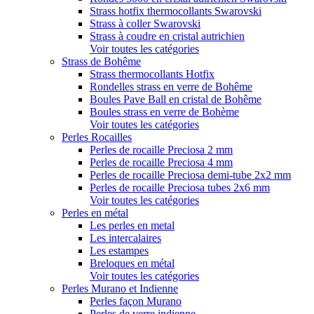
Strass hotfix thermocollants Swarovski
Strass à coller Swarovski
Strass à coudre en cristal autrichien
Voir toutes les catégories
Strass de Bohême
Strass thermocollants Hotfix
Rondelles strass en verre de Bohême
Boules Pave Ball en cristal de Bohême
Boules strass en verre de Bohème
Voir toutes les catégories
Perles Rocailles
Perles de rocaille Preciosa 2 mm
Perles de rocaille Preciosa 4 mm
Perles de rocaille Preciosa demi-tube 2x2 mm
Perles de rocaille Preciosa tubes 2x6 mm
Voir toutes les catégories
Perles en métal
Les perles en metal
Les intercalaires
Les estampes
Breloques en métal
Voir toutes les catégories
Perles Murano et Indienne
Perles façon Murano
Perles de verre indienne