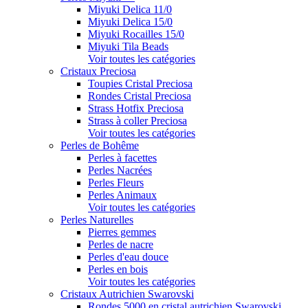
Miyuki Delica 11/0
Miyuki Delica 15/0
Miyuki Rocailles 15/0
Miyuki Tila Beads
Voir toutes les catégories
Cristaux Preciosa
Toupies Cristal Preciosa
Rondes Cristal Preciosa
Strass Hotfix Preciosa
Strass à coller Preciosa
Voir toutes les catégories
Perles de Bohême
Perles à facettes
Perles Nacrées
Perles Fleurs
Perles Animaux
Voir toutes les catégories
Perles Naturelles
Pierres gemmes
Perles de nacre
Perles d'eau douce
Perles en bois
Voir toutes les catégories
Cristaux Autrichien Swarovski
Rondes 5000 en cristal autrichien Swarovski