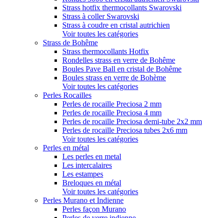
Strass hotfix thermocollants Swarovski
Strass à coller Swarovski
Strass à coudre en cristal autrichien
Voir toutes les catégories
Strass de Bohême
Strass thermocollants Hotfix
Rondelles strass en verre de Bohême
Boules Pave Ball en cristal de Bohême
Boules strass en verre de Bohème
Voir toutes les catégories
Perles Rocailles
Perles de rocaille Preciosa 2 mm
Perles de rocaille Preciosa 4 mm
Perles de rocaille Preciosa demi-tube 2x2 mm
Perles de rocaille Preciosa tubes 2x6 mm
Voir toutes les catégories
Perles en métal
Les perles en metal
Les intercalaires
Les estampes
Breloques en métal
Voir toutes les catégories
Perles Murano et Indienne
Perles façon Murano
Perles de verre indienne