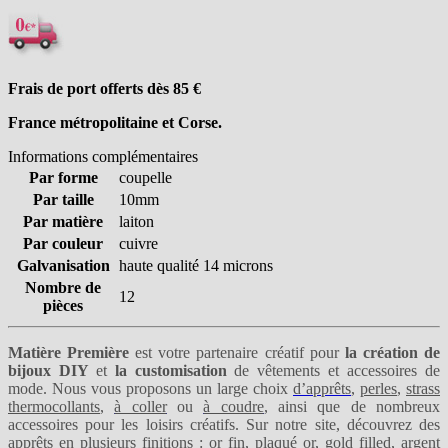
Frais de port offerts dès 85
€
France métropolitaine et Corse.
Informations complémentaires
Par forme
coupelle
Par taille
10mm
Par matière
laiton
Par couleur
cuivre
Galvanisation
haute qualité 14 microns
Nombre de
12
pièces
Matière Première
est votre partenaire créatif pour
la création de
bijoux DIY
et
la customisation
de vêtements et accessoires de
mode. Nous vous proposons un large choix
d’apprêts
,
perles
,
strass
thermocollants
,
à coller
ou
à coudre
, ainsi que de nombreux
accessoires pour les loisirs créatifs. Sur notre site, découvrez des
apprêts en plusieurs finitions :
or fin
,
plaqué or
,
gold filled
,
argent