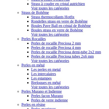
Strass à coudre en cristal autrichien
Voir toutes les catégories
Strass de Bohême
Strass thermocollants Hotfix
Rondelles strass en verre de Bohême
Boules Pave Ball en cristal de Bohême
Boules strass en verre de Bohème
Voir toutes les catégories
Perles Rocailles
Perles de rocaille Preciosa 2 mm
Perles de rocaille Preciosa 4 mm
Perles de rocaille Preciosa demi-tube 2x2 mm
Perles de rocaille Preciosa tubes 2x6 mm
Voir toutes les catégories
Perles en métal
Les perles en metal
Les intercalaires
Les estampes
Breloques en métal
Voir toutes les catégories
Perles Murano et Indienne
Perles façon Murano
Perles de verre indienne
Perles en résine
Perles magiques