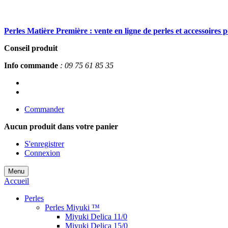
Perles Matière Première : vente en ligne de perles et accessoires 
Conseil produit
Info commande
: 09 75 61 85 35
Commander
Aucun produit
dans votre panier
S'enregistrer
Connexion
Menu
Accueil
Perles
Perles Miyuki ™
Miyuki Delica 11/0
Miyuki Delica 15/0