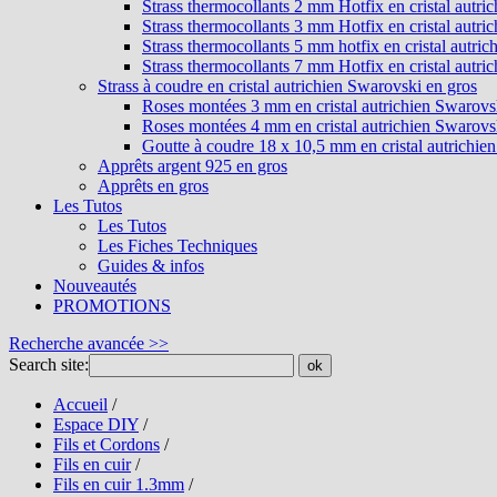
Strass thermocollants 2 mm Hotfix en cristal autri
Strass thermocollants 3 mm Hotfix en cristal autri
Strass thermocollants 5 mm hotfix en cristal autri
Strass thermocollants 7 mm Hotfix en cristal autri
Strass à coudre en cristal autrichien Swarovski en gros
Roses montées 3 mm en cristal autrichien Swarovs
Roses montées 4 mm en cristal autrichien Swarovs
Goutte à coudre 18 x 10,5 mm en cristal autrichie
Apprêts argent 925 en gros
Apprêts en gros
Les Tutos
Les Tutos
Les Fiches Techniques
Guides & infos
Nouveautés
PROMOTIONS
Recherche avancée >>
Search site:
ok
Accueil
/
Espace DIY
/
Fils et Cordons
/
Fils en cuir
/
Fils en cuir 1.3mm
/