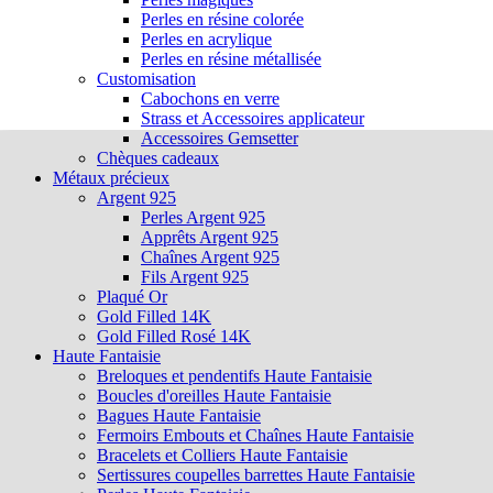
Perles en résine colorée
Perles en acrylique
Perles en résine métallisée
Customisation
Cabochons en verre
Strass et Accessoires applicateur
Accessoires Gemsetter
Chèques cadeaux
Métaux précieux
Argent 925
Perles Argent 925
Apprêts Argent 925
Chaînes Argent 925
Fils Argent 925
Plaqué Or
Gold Filled 14K
Gold Filled Rosé 14K
Haute Fantaisie
Breloques et pendentifs Haute Fantaisie
Boucles d'oreilles Haute Fantaisie
Bagues Haute Fantaisie
Fermoirs Embouts et Chaînes Haute Fantaisie
Bracelets et Colliers Haute Fantaisie
Sertissures coupelles barrettes Haute Fantaisie