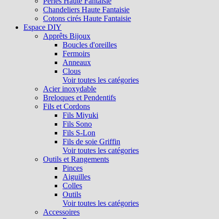
Perles Haute Fantaisie
Chandeliers Haute Fantaisie
Cotons cirés Haute Fantaisie
Espace DIY
Apprêts Bijoux
Boucles d'oreilles
Fermoirs
Anneaux
Clous
Voir toutes les catégories
Acier inoxydable
Breloques et Pendentifs
Fils et Cordons
Fils Miyuki
Fils Sono
Fils S-Lon
Fils de soie Griffin
Voir toutes les catégories
Outils et Rangements
Pinces
Aiguilles
Colles
Outils
Voir toutes les catégories
Accessoires