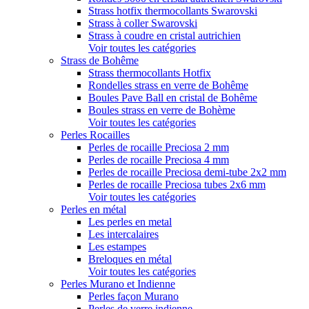
Strass hotfix thermocollants Swarovski
Strass à coller Swarovski
Strass à coudre en cristal autrichien
Voir toutes les catégories
Strass de Bohême
Strass thermocollants Hotfix
Rondelles strass en verre de Bohême
Boules Pave Ball en cristal de Bohême
Boules strass en verre de Bohème
Voir toutes les catégories
Perles Rocailles
Perles de rocaille Preciosa 2 mm
Perles de rocaille Preciosa 4 mm
Perles de rocaille Preciosa demi-tube 2x2 mm
Perles de rocaille Preciosa tubes 2x6 mm
Voir toutes les catégories
Perles en métal
Les perles en metal
Les intercalaires
Les estampes
Breloques en métal
Voir toutes les catégories
Perles Murano et Indienne
Perles façon Murano
Perles de verre indienne