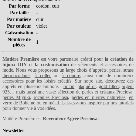
Par forme
cordon, cuir
Par taille
-
Par matière
cuir
Par couleur
violet
Galvanisation
-
Nombre de
1
pièces
Matière Première
est votre partenaire créatif pour
la création de
bijoux DIY
et
la customisation
de vêtements et accessoires de
mode. Nous vous proposons un large choix
d’apprêts
,
perles
,
strass
thermocollants
,
à coller
ou
à coudre
, ainsi que de nombreux
accessoires pour les loisirs créatifs. Sur notre site, découvrez des
apprêts en plusieurs finitions :
or fin
,
plaqué or
,
gold filled
,
argent
925
… mais aussi une vaste sélection de perles et
cristaux Preciosa
,
perles Miyuki
,
rocailles Preciosa
,
perles en pierres naturelles
,
en
verre de Bohême
ou
en métal
. Laissez-vous inspirer par nos
tutoriels
pour donner vie à vos idées.
Matière Première est
Revendeur Agréé Preciosa.
Newsletter