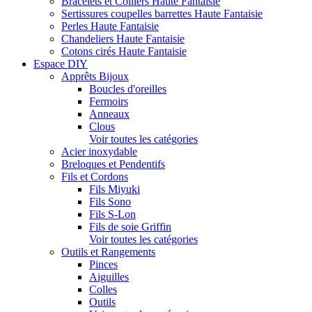
Bracelets et Colliers Haute Fantaisie
Sertissures coupelles barrettes Haute Fantaisie
Perles Haute Fantaisie
Chandeliers Haute Fantaisie
Cotons cirés Haute Fantaisie
Espace DIY
Apprêts Bijoux
Boucles d'oreilles
Fermoirs
Anneaux
Clous
Voir toutes les catégories
Acier inoxydable
Breloques et Pendentifs
Fils et Cordons
Fils Miyuki
Fils Sono
Fils S-Lon
Fils de soie Griffin
Voir toutes les catégories
Outils et Rangements
Pinces
Aiguilles
Colles
Outils