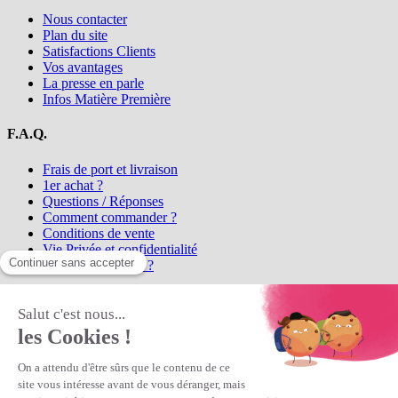
Nous contacter
Plan du site
Satisfactions Clients
Vos avantages
La presse en parle
Infos Matière Première
F.A.Q.
Frais de port et livraison
1er achat ?
Questions / Réponses
Comment commander ?
Conditions de vente
Vie Privée et confidentialité
Qui sommes-nous ?
Matière Première
la référence en perles et bijoux
fantaisie, vous propose l'achat de
perles en ligne, telles que les perles
et cristaux et strass en cristal Preciosa, les perles Miyuki perles et