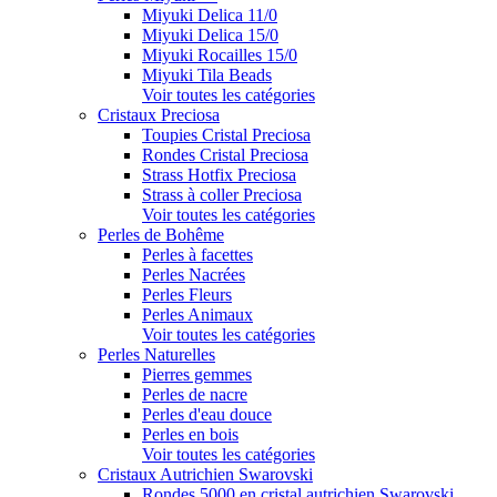
Miyuki Delica 11/0
Miyuki Delica 15/0
Miyuki Rocailles 15/0
Miyuki Tila Beads
Voir toutes les catégories
Cristaux Preciosa
Toupies Cristal Preciosa
Rondes Cristal Preciosa
Strass Hotfix Preciosa
Strass à coller Preciosa
Voir toutes les catégories
Perles de Bohême
Perles à facettes
Perles Nacrées
Perles Fleurs
Perles Animaux
Voir toutes les catégories
Perles Naturelles
Pierres gemmes
Perles de nacre
Perles d'eau douce
Perles en bois
Voir toutes les catégories
Cristaux Autrichien Swarovski
Rondes 5000 en cristal autrichien Swarovski