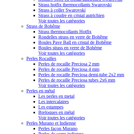
Strass hotfix thermocollants Swarovski
Strass à coller Swarovski
Strass à coudre en cristal autrichien
Voir toutes les catégories
Strass de Bohême
Strass thermocollants Hotfix
Rondelles strass en verre de Bohême
Boules Pave Ball en cristal de Bohême
Boules strass en verre de Bohème
Voir toutes les catégories
Perles Rocailles
Perles de rocaille Preciosa 2 mm
Perles de rocaille Preciosa 4 mm
Perles de rocaille Preciosa demi-tube 2x2 mm
Perles de rocaille Preciosa tubes 2x6 mm
Voir toutes les catégories
Perles en métal
Les perles en metal
Les intercalaires
Les estampes
Breloques en métal
Voir toutes les catégories
Perles Murano et Indienne
Perles façon Murano
Perles de verre indienne