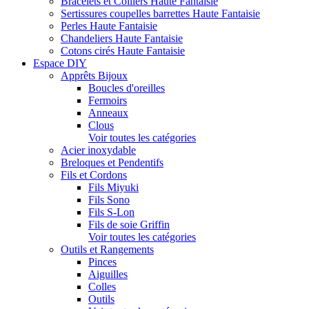
Bracelets et Colliers Haute Fantaisie
Sertissures coupelles barrettes Haute Fantaisie
Perles Haute Fantaisie
Chandeliers Haute Fantaisie
Cotons cirés Haute Fantaisie
Espace DIY
Apprêts Bijoux
Boucles d'oreilles
Fermoirs
Anneaux
Clous
Voir toutes les catégories
Acier inoxydable
Breloques et Pendentifs
Fils et Cordons
Fils Miyuki
Fils Sono
Fils S-Lon
Fils de soie Griffin
Voir toutes les catégories
Outils et Rangements
Pinces
Aiguilles
Colles
Outils