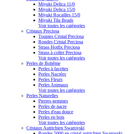
Miyuki Delica 11/0
Miyuki Delica 15/0
Miyuki Rocailles 15/0
Miyuki Tila Beads
Voir toutes les catégories
Cristaux Preciosa
Toupies Cristal Preciosa
Rondes Cristal Preciosa
Strass Hotfix Preciosa
Strass à coller Preciosa
Voir toutes les catégories
Perles de Bohême
Perles à facettes
Perles Nacrées
Perles Fleurs
Perles Animaux
Voir toutes les catégories
Perles Naturelles
Pierres gemmes
Perles de nacre
Perles d'eau douce
Perles en bois
Voir toutes les catégories
Cristaux Autrichien Swarovski
Rondes 5000 en cristal autrichien Swarovski