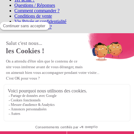
Questions / Réponses
Comment commander ?
Conditions de vente
Vie Privée et confidentialité
Qui sommes-nous ?
Matière Première
la référence en perles et bijoux
fantaisie, vous propose l'achat de
perles en ligne, telles que les perles
et cristaux et strass en cristal Preciosa, les perles Miyuki perles et
apprêts en Argent 925, Gold Filled, perles de rocaille Preciosa
Matière Première
est un
Revendeur Agréé Preciosa
N° déclaration CNIL : 1242012v0 - Copyright © 2026 Matière
Première
Veuillez patienter...
Continuer vos achats
Voir le panier
Continuer vos achats
or
Voir le panier