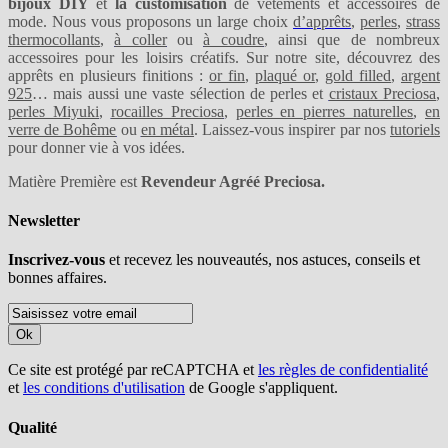
bijoux DIY
et
la customisation
de vêtements et accessoires de
mode. Nous vous proposons un large choix
d’apprêts
,
perles
,
strass
thermocollants
,
à coller
ou
à coudre
, ainsi que de nombreux
accessoires pour les loisirs créatifs. Sur notre site, découvrez des
apprêts en plusieurs finitions :
or fin
,
plaqué or
,
gold filled
,
argent
925
… mais aussi une vaste sélection de perles et
cristaux Preciosa
,
perles Miyuki
,
rocailles Preciosa
,
perles en pierres naturelles
,
en
verre de Bohême
ou
en métal
. Laissez-vous inspirer par nos
tutoriels
pour donner vie à vos idées.
Matière Première est
Revendeur Agréé Preciosa.
Newsletter
Inscrivez-vous
et recevez les nouveautés, nos astuces, conseils et
bonnes affaires.
Ok
Ce site est protégé par reCAPTCHA et
les règles de confidentialité
et
les conditions d'utilisation
de Google s'appliquent.
Qualité