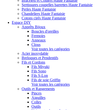
Bracelets et Colliers Haute Fantaisie
Sertissures coupelles barrettes Haute Fantaisie
Perles Haute Fantaisie
Chandeliers Haute Fantaisie
Cotons cirés Haute Fantaisie
Espace DIY
Apprêts Bijoux
Boucles d'oreilles
Fermoirs
Anneaux
Clous
Voir toutes les catégories
Acier inoxydable
Breloques et Pendentifs
Fils et Cordons
Fils Miyuki
Fils Sono
Fils S-Lon
Fils de soie Griffin
Voir toutes les catégories
Outils et Rangements
Pinces
Aiguilles
Colles
Outils