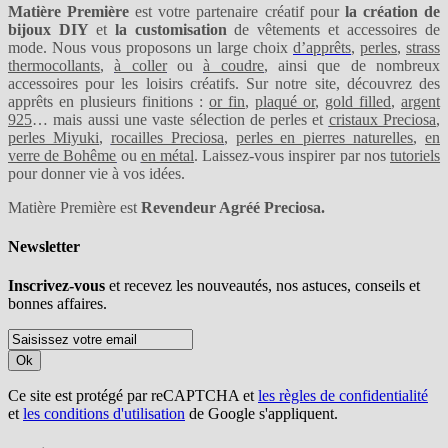
Matière Première
est votre partenaire créatif pour
la création de
bijoux DIY
et
la customisation
de vêtements et accessoires de
mode. Nous vous proposons un large choix
d’apprêts
,
perles
,
strass
thermocollants
,
à coller
ou
à coudre
, ainsi que de nombreux
accessoires pour les loisirs créatifs. Sur notre site, découvrez des
apprêts en plusieurs finitions :
or fin
,
plaqué or
,
gold filled
,
argent
925
… mais aussi une vaste sélection de perles et
cristaux Preciosa
,
perles Miyuki
,
rocailles Preciosa
,
perles en pierres naturelles
,
en
verre de Bohême
ou
en métal
. Laissez-vous inspirer par nos
tutoriels
pour donner vie à vos idées.
Matière Première est
Revendeur Agréé Preciosa.
Newsletter
Inscrivez-vous
et recevez les nouveautés, nos astuces, conseils et
bonnes affaires.
Ok
Ce site est protégé par reCAPTCHA et
les règles de confidentialité
et
les conditions d'utilisation
de Google s'appliquent.