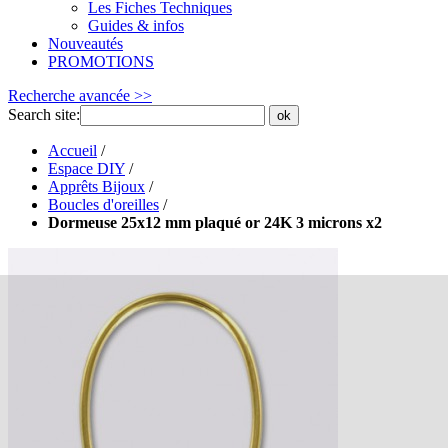
Les Fiches Techniques
Guides & infos
Nouveautés
PROMOTIONS
Recherche avancée >>
Search site:
ok
Accueil
/
Espace DIY
/
Apprêts Bijoux
/
Boucles d'oreilles
/
Dormeuse 25x12 mm plaqué or 24K 3 microns x2