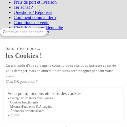
Frais de port et livraison
1er achat ?
Questions / Réponses
Comment commander ?
Conditions de vente
Vie Privée et confidentialité
Qui sommes-nous ?
Matière Première
la référence en perles et bijoux
fantaisie, vous propose l'achat de
perles en ligne, telles que les perles
et cristaux et strass en cristal Preciosa, les perles Miyuki perles et
apprêts en Argent 925, Gold Filled, perles de rocaille Preciosa
Matière Première
est un
Revendeur Agréé Preciosa
N° déclaration CNIL : 1242012v0 - Copyright © 2026 Matière
Première
Veuillez patienter...
Continuer vos achats
Voir le panier
Continuer vos achats
or
Voir le panier