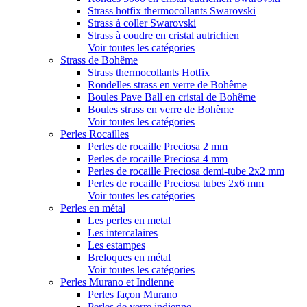
Strass hotfix thermocollants Swarovski
Strass à coller Swarovski
Strass à coudre en cristal autrichien
Voir toutes les catégories
Strass de Bohême
Strass thermocollants Hotfix
Rondelles strass en verre de Bohême
Boules Pave Ball en cristal de Bohême
Boules strass en verre de Bohème
Voir toutes les catégories
Perles Rocailles
Perles de rocaille Preciosa 2 mm
Perles de rocaille Preciosa 4 mm
Perles de rocaille Preciosa demi-tube 2x2 mm
Perles de rocaille Preciosa tubes 2x6 mm
Voir toutes les catégories
Perles en métal
Les perles en metal
Les intercalaires
Les estampes
Breloques en métal
Voir toutes les catégories
Perles Murano et Indienne
Perles façon Murano
Perles de verre indienne