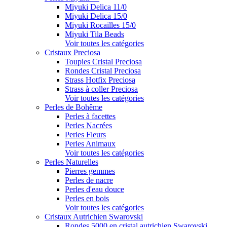
Miyuki Delica 11/0
Miyuki Delica 15/0
Miyuki Rocailles 15/0
Miyuki Tila Beads
Voir toutes les catégories
Cristaux Preciosa
Toupies Cristal Preciosa
Rondes Cristal Preciosa
Strass Hotfix Preciosa
Strass à coller Preciosa
Voir toutes les catégories
Perles de Bohême
Perles à facettes
Perles Nacrées
Perles Fleurs
Perles Animaux
Voir toutes les catégories
Perles Naturelles
Pierres gemmes
Perles de nacre
Perles d'eau douce
Perles en bois
Voir toutes les catégories
Cristaux Autrichien Swarovski
Rondes 5000 en cristal autrichien Swarovski