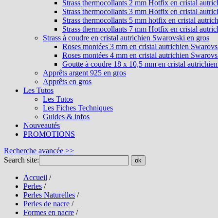
Strass thermocollants 2 mm Hotfix en cristal autri
Strass thermocollants 3 mm Hotfix en cristal autri
Strass thermocollants 5 mm hotfix en cristal autri
Strass thermocollants 7 mm Hotfix en cristal autri
Strass à coudre en cristal autrichien Swarovski en gros
Roses montées 3 mm en cristal autrichien Swarovs
Roses montées 4 mm en cristal autrichien Swarovs
Goutte à coudre 18 x 10,5 mm en cristal autrichie
Apprêts argent 925 en gros
Apprêts en gros
Les Tutos
Les Tutos
Les Fiches Techniques
Guides & infos
Nouveautés
PROMOTIONS
Recherche avancée >>
Search site:
ok
Accueil
/
Perles
/
Perles Naturelles
/
Perles de nacre
/
Formes en nacre
/