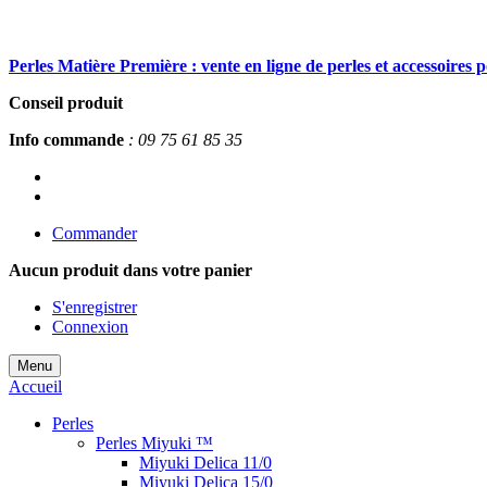
Perles Matière Première : vente en ligne de perles et accessoires 
Conseil produit
Info commande
: 09 75 61 85 35
Commander
Aucun produit
dans votre panier
S'enregistrer
Connexion
Menu
Accueil
Perles
Perles Miyuki ™
Miyuki Delica 11/0
Miyuki Delica 15/0