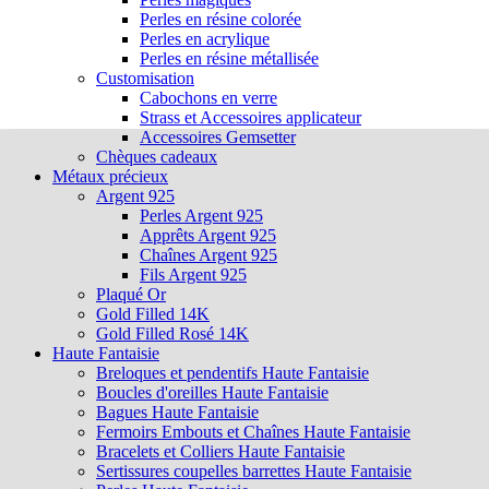
Perles en résine colorée
Perles en acrylique
Perles en résine métallisée
Customisation
Cabochons en verre
Strass et Accessoires applicateur
Accessoires Gemsetter
Chèques cadeaux
Métaux précieux
Argent 925
Perles Argent 925
Apprêts Argent 925
Chaînes Argent 925
Fils Argent 925
Plaqué Or
Gold Filled 14K
Gold Filled Rosé 14K
Haute Fantaisie
Breloques et pendentifs Haute Fantaisie
Boucles d'oreilles Haute Fantaisie
Bagues Haute Fantaisie
Fermoirs Embouts et Chaînes Haute Fantaisie
Bracelets et Colliers Haute Fantaisie
Sertissures coupelles barrettes Haute Fantaisie