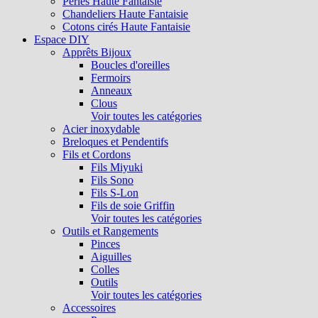
Perles Haute Fantaisie
Chandeliers Haute Fantaisie
Cotons cirés Haute Fantaisie
Espace DIY
Apprêts Bijoux
Boucles d'oreilles
Fermoirs
Anneaux
Clous
Voir toutes les catégories
Acier inoxydable
Breloques et Pendentifs
Fils et Cordons
Fils Miyuki
Fils Sono
Fils S-Lon
Fils de soie Griffin
Voir toutes les catégories
Outils et Rangements
Pinces
Aiguilles
Colles
Outils
Voir toutes les catégories
Accessoires