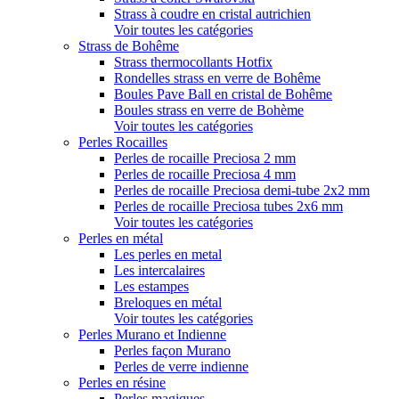
Strass à coudre en cristal autrichien
Voir toutes les catégories
Strass de Bohême
Strass thermocollants Hotfix
Rondelles strass en verre de Bohême
Boules Pave Ball en cristal de Bohême
Boules strass en verre de Bohème
Voir toutes les catégories
Perles Rocailles
Perles de rocaille Preciosa 2 mm
Perles de rocaille Preciosa 4 mm
Perles de rocaille Preciosa demi-tube 2x2 mm
Perles de rocaille Preciosa tubes 2x6 mm
Voir toutes les catégories
Perles en métal
Les perles en metal
Les intercalaires
Les estampes
Breloques en métal
Voir toutes les catégories
Perles Murano et Indienne
Perles façon Murano
Perles de verre indienne
Perles en résine
Perles magiques