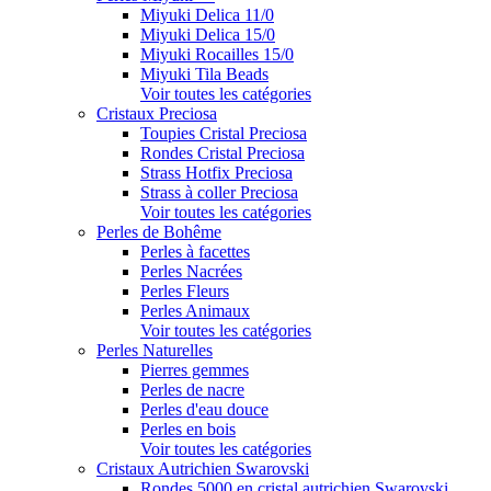
Miyuki Delica 11/0
Miyuki Delica 15/0
Miyuki Rocailles 15/0
Miyuki Tila Beads
Voir toutes les catégories
Cristaux Preciosa
Toupies Cristal Preciosa
Rondes Cristal Preciosa
Strass Hotfix Preciosa
Strass à coller Preciosa
Voir toutes les catégories
Perles de Bohême
Perles à facettes
Perles Nacrées
Perles Fleurs
Perles Animaux
Voir toutes les catégories
Perles Naturelles
Pierres gemmes
Perles de nacre
Perles d'eau douce
Perles en bois
Voir toutes les catégories
Cristaux Autrichien Swarovski
Rondes 5000 en cristal autrichien Swarovski