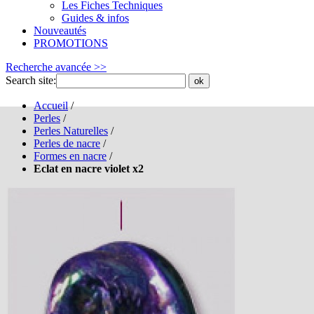
Les Fiches Techniques
Guides & infos
Nouveautés
PROMOTIONS
Recherche avancée >>
Search site:
ok
Accueil
/
Perles
/
Perles Naturelles
/
Perles de nacre
/
Formes en nacre
/
Eclat en nacre violet x2