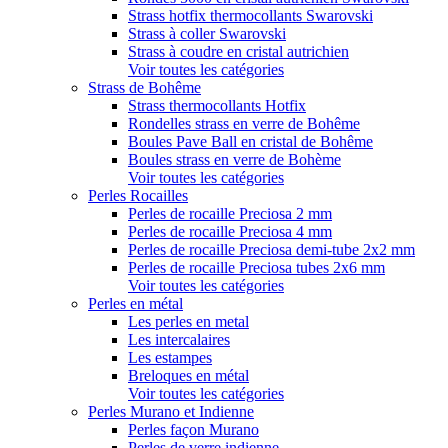
Strass hotfix thermocollants Swarovski
Strass à coller Swarovski
Strass à coudre en cristal autrichien
Voir toutes les catégories
Strass de Bohême
Strass thermocollants Hotfix
Rondelles strass en verre de Bohême
Boules Pave Ball en cristal de Bohême
Boules strass en verre de Bohème
Voir toutes les catégories
Perles Rocailles
Perles de rocaille Preciosa 2 mm
Perles de rocaille Preciosa 4 mm
Perles de rocaille Preciosa demi-tube 2x2 mm
Perles de rocaille Preciosa tubes 2x6 mm
Voir toutes les catégories
Perles en métal
Les perles en metal
Les intercalaires
Les estampes
Breloques en métal
Voir toutes les catégories
Perles Murano et Indienne
Perles façon Murano
Perles de verre indienne