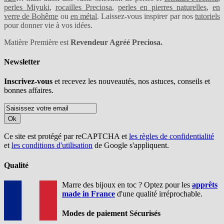
perles Miyuki
,
rocailles Preciosa
,
perles en pierres naturelles
,
en
verre de Bohême
ou
en métal
. Laissez-vous inspirer par nos
tutoriels
pour donner vie à vos idées.
Matière Première est
Revendeur Agréé Preciosa.
Newsletter
Inscrivez-vous
et recevez les nouveautés, nos astuces, conseils et
bonnes affaires.
Ok
Ce site est protégé par reCAPTCHA et
les règles de confidentialité
et
les conditions d'utilisation
de Google s'appliquent.
Qualité
Marre des bijoux en toc ? Optez pour les
apprêts
made in France
d'une qualité irréprochable.
Modes de paiement Sécurisés