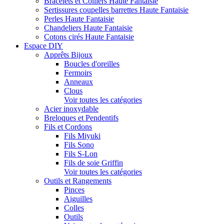
Bracelets et Colliers Haute Fantaisie
Sertissures coupelles barrettes Haute Fantaisie
Perles Haute Fantaisie
Chandeliers Haute Fantaisie
Cotons cirés Haute Fantaisie
Espace DIY
Apprêts Bijoux
Boucles d'oreilles
Fermoirs
Anneaux
Clous
Voir toutes les catégories
Acier inoxydable
Breloques et Pendentifs
Fils et Cordons
Fils Miyuki
Fils Sono
Fils S-Lon
Fils de soie Griffin
Voir toutes les catégories
Outils et Rangements
Pinces
Aiguilles
Colles
Outils