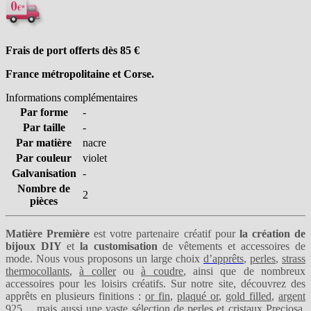
Frais de port offerts dès 85
€
France métropolitaine et Corse.
Informations complémentaires
Par forme
-
Par taille
-
Par matière
nacre
Par couleur
violet
Galvanisation
-
Nombre de
2
pièces
Matière Première
est votre partenaire créatif pour
la création de
bijoux DIY
et
la customisation
de vêtements et accessoires de
mode. Nous vous proposons un large choix
d’apprêts
,
perles
,
strass
thermocollants
,
à coller
ou
à coudre
, ainsi que de nombreux
accessoires pour les loisirs créatifs. Sur notre site, découvrez des
apprêts en plusieurs finitions :
or fin
,
plaqué or
,
gold filled
,
argent
925
… mais aussi une vaste sélection de perles et
cristaux Preciosa
,