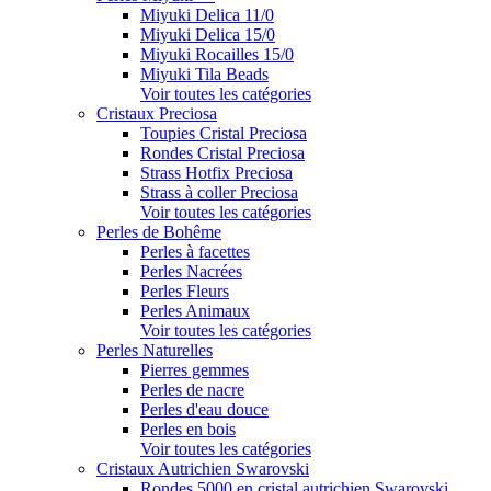
Miyuki Delica 11/0
Miyuki Delica 15/0
Miyuki Rocailles 15/0
Miyuki Tila Beads
Voir toutes les catégories
Cristaux Preciosa
Toupies Cristal Preciosa
Rondes Cristal Preciosa
Strass Hotfix Preciosa
Strass à coller Preciosa
Voir toutes les catégories
Perles de Bohême
Perles à facettes
Perles Nacrées
Perles Fleurs
Perles Animaux
Voir toutes les catégories
Perles Naturelles
Pierres gemmes
Perles de nacre
Perles d'eau douce
Perles en bois
Voir toutes les catégories
Cristaux Autrichien Swarovski
Rondes 5000 en cristal autrichien Swarovski