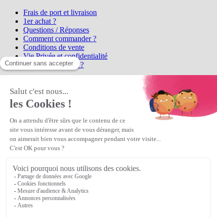
Frais de port et livraison
1er achat ?
Questions / Réponses
Comment commander ?
Conditions de vente
Vie Privée et confidentialité
Qui sommes-nous ?
Matière Première
la référence en perles et bijoux
fantaisie, vous propose l'achat de
perles en ligne, telles que les perles
et cristaux et strass en cristal Preciosa, les perles Miyuki perles et
apprêts en Argent 925, Gold Filled, perles de rocaille Preciosa
Matière Première
est un
Revendeur Agréé Preciosa
N° déclaration CNIL : 1242012v0 - Copyright © 2026 Matière
Première
Veuillez patienter...
Continuer vos achats
Voir le panier