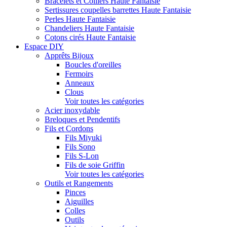
Bracelets et Colliers Haute Fantaisie
Sertissures coupelles barrettes Haute Fantaisie
Perles Haute Fantaisie
Chandeliers Haute Fantaisie
Cotons cirés Haute Fantaisie
Espace DIY
Apprêts Bijoux
Boucles d'oreilles
Fermoirs
Anneaux
Clous
Voir toutes les catégories
Acier inoxydable
Breloques et Pendentifs
Fils et Cordons
Fils Miyuki
Fils Sono
Fils S-Lon
Fils de soie Griffin
Voir toutes les catégories
Outils et Rangements
Pinces
Aiguilles
Colles
Outils