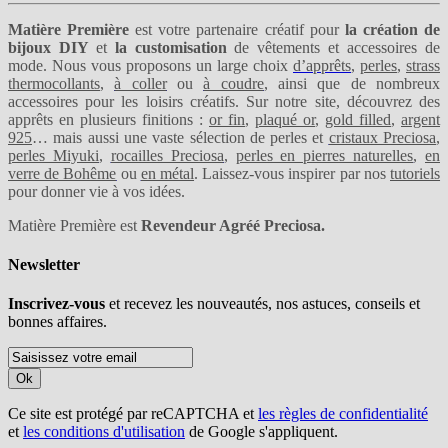
Matière Première
est votre partenaire créatif pour
la création de
bijoux DIY
et
la customisation
de vêtements et accessoires de
mode. Nous vous proposons un large choix
d’apprêts
,
perles
,
strass
thermocollants
,
à coller
ou
à coudre
, ainsi que de nombreux
accessoires pour les loisirs créatifs. Sur notre site, découvrez des
apprêts en plusieurs finitions :
or fin
,
plaqué or
,
gold filled
,
argent
925
… mais aussi une vaste sélection de perles et
cristaux Preciosa
,
perles Miyuki
,
rocailles Preciosa
,
perles en pierres naturelles
,
en
verre de Bohême
ou
en métal
. Laissez-vous inspirer par nos
tutoriels
pour donner vie à vos idées.
Matière Première est
Revendeur Agréé Preciosa.
Newsletter
Inscrivez-vous
et recevez les nouveautés, nos astuces, conseils et
bonnes affaires.
Ok
Ce site est protégé par reCAPTCHA et
les règles de confidentialité
et
les conditions d'utilisation
de Google s'appliquent.