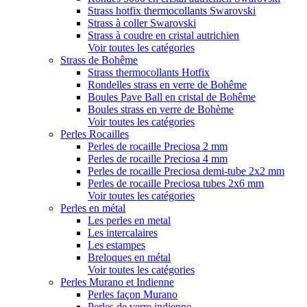
Strass hotfix thermocollants Swarovski
Strass à coller Swarovski
Strass à coudre en cristal autrichien
Voir toutes les catégories
Strass de Bohême
Strass thermocollants Hotfix
Rondelles strass en verre de Bohême
Boules Pave Ball en cristal de Bohême
Boules strass en verre de Bohème
Voir toutes les catégories
Perles Rocailles
Perles de rocaille Preciosa 2 mm
Perles de rocaille Preciosa 4 mm
Perles de rocaille Preciosa demi-tube 2x2 mm
Perles de rocaille Preciosa tubes 2x6 mm
Voir toutes les catégories
Perles en métal
Les perles en metal
Les intercalaires
Les estampes
Breloques en métal
Voir toutes les catégories
Perles Murano et Indienne
Perles façon Murano
Perles de verre indienne