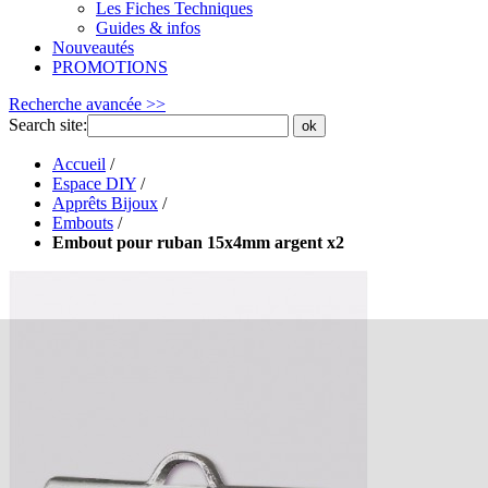
Les Fiches Techniques
Guides & infos
Nouveautés
PROMOTIONS
Recherche avancée >>
Search site:
ok
Accueil
/
Espace DIY
/
Apprêts Bijoux
/
Embouts
/
Embout pour ruban 15x4mm argent x2