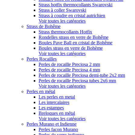
Strass hotfix thermocollants Swarovski
Strass à coller Swarovski
Strass à coudre en cristal autrichien
Voir toutes les catégories
Strass de Bohême
Strass thermocollants Hotfix
Rondelles strass en verre de Bohême
Boules Pave Ball en cristal de Bohême
Boules strass en verre de Bohème
Voir toutes les catégories
Perles Rocailles
Perles de rocaille Preciosa 2 mm
Perles de rocaille Preciosa 4 mm
Perles de rocaille Preciosa demi-tube 2x2 mm
Perles de rocaille Preciosa tubes 2x6 mm
Voir toutes les catégories
Perles en métal
Les perles en metal
Les intercalaires
Les estampes
Breloques en métal
Voir toutes les catégories
Perles Murano et Indienne
Perles façon Murano
Perles de verre indienne