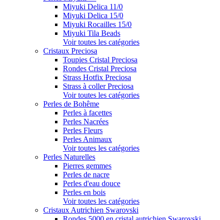
Miyuki Delica 11/0
Miyuki Delica 15/0
Miyuki Rocailles 15/0
Miyuki Tila Beads
Voir toutes les catégories
Cristaux Preciosa
Toupies Cristal Preciosa
Rondes Cristal Preciosa
Strass Hotfix Preciosa
Strass à coller Preciosa
Voir toutes les catégories
Perles de Bohême
Perles à facettes
Perles Nacrées
Perles Fleurs
Perles Animaux
Voir toutes les catégories
Perles Naturelles
Pierres gemmes
Perles de nacre
Perles d'eau douce
Perles en bois
Voir toutes les catégories
Cristaux Autrichien Swarovski
Rondes 5000 en cristal autrichien Swarovski