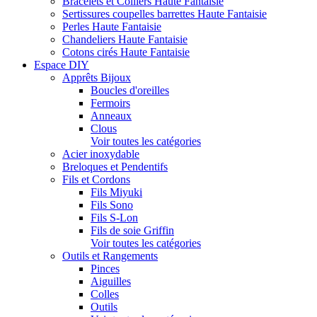
Bracelets et Colliers Haute Fantaisie
Sertissures coupelles barrettes Haute Fantaisie
Perles Haute Fantaisie
Chandeliers Haute Fantaisie
Cotons cirés Haute Fantaisie
Espace DIY
Apprêts Bijoux
Boucles d'oreilles
Fermoirs
Anneaux
Clous
Voir toutes les catégories
Acier inoxydable
Breloques et Pendentifs
Fils et Cordons
Fils Miyuki
Fils Sono
Fils S-Lon
Fils de soie Griffin
Voir toutes les catégories
Outils et Rangements
Pinces
Aiguilles
Colles
Outils