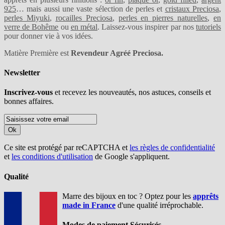
925
… mais aussi une vaste sélection de perles et
cristaux Preciosa
,
perles Miyuki
,
rocailles Preciosa
,
perles en pierres naturelles
,
en
verre de Bohême
ou
en métal
. Laissez-vous inspirer par nos
tutoriels
pour donner vie à vos idées.
Matière Première est
Revendeur Agréé Preciosa.
Newsletter
Inscrivez-vous
et recevez les nouveautés, nos astuces, conseils et
bonnes affaires.
Ok
Ce site est protégé par reCAPTCHA et
les règles de confidentialité
et
les conditions d'utilisation
de Google s'appliquent.
Qualité
Marre des bijoux en toc ? Optez pour les
apprêts
made in France
d'une qualité irréprochable.
Modes de paiement Sécurisés