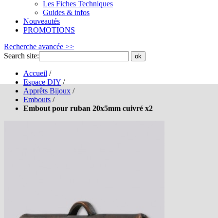
Les Fiches Techniques
Guides & infos
Nouveautés
PROMOTIONS
Recherche avancée >>
Search site:
ok
Accueil
/
Espace DIY
/
Apprêts Bijoux
/
Embouts
/
Embout pour ruban 20x5mm cuivré x2