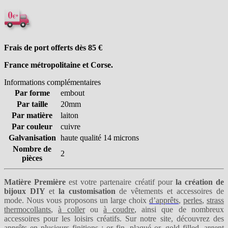
Frais de port offerts dès 85
€
France métropolitaine et Corse.
Informations complémentaires
Par forme
embout
Par taille
20mm
Par matière
laiton
Par couleur
cuivre
Galvanisation
haute qualité 14 microns
Nombre de
2
pièces
Matière Première
est votre partenaire créatif pour
la création de
bijoux DIY
et
la customisation
de vêtements et accessoires de
mode. Nous vous proposons un large choix
d’apprêts
,
perles
,
strass
thermocollants
,
à coller
ou
à coudre
, ainsi que de nombreux
accessoires pour les loisirs créatifs. Sur notre site, découvrez des
apprêts en plusieurs finitions :
or fin
,
plaqué or
,
gold filled
,
argent