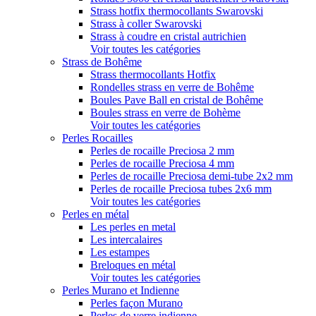
Strass hotfix thermocollants Swarovski
Strass à coller Swarovski
Strass à coudre en cristal autrichien
Voir toutes les catégories
Strass de Bohême
Strass thermocollants Hotfix
Rondelles strass en verre de Bohême
Boules Pave Ball en cristal de Bohême
Boules strass en verre de Bohème
Voir toutes les catégories
Perles Rocailles
Perles de rocaille Preciosa 2 mm
Perles de rocaille Preciosa 4 mm
Perles de rocaille Preciosa demi-tube 2x2 mm
Perles de rocaille Preciosa tubes 2x6 mm
Voir toutes les catégories
Perles en métal
Les perles en metal
Les intercalaires
Les estampes
Breloques en métal
Voir toutes les catégories
Perles Murano et Indienne
Perles façon Murano
Perles de verre indienne