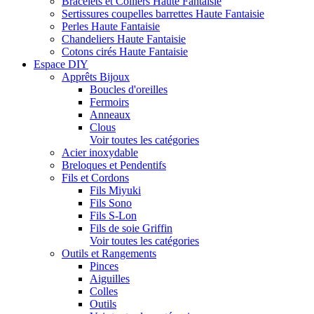
Bracelets et Colliers Haute Fantaisie
Sertissures coupelles barrettes Haute Fantaisie
Perles Haute Fantaisie
Chandeliers Haute Fantaisie
Cotons cirés Haute Fantaisie
Espace DIY
Apprêts Bijoux
Boucles d'oreilles
Fermoirs
Anneaux
Clous
Voir toutes les catégories
Acier inoxydable
Breloques et Pendentifs
Fils et Cordons
Fils Miyuki
Fils Sono
Fils S-Lon
Fils de soie Griffin
Voir toutes les catégories
Outils et Rangements
Pinces
Aiguilles
Colles
Outils