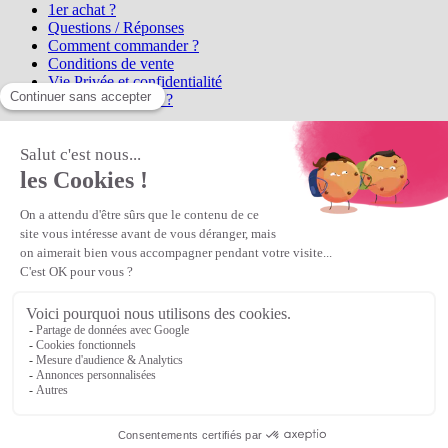
1er achat ?
Questions / Réponses
Comment commander ?
Conditions de vente
Vie Privée et confidentialité
Qui sommes-nous ?
Matière Première
la référence en perles et bijoux
fantaisie, vous propose l'achat de
perles en ligne, telles que les perles
et cristaux et strass en cristal Preciosa, les perles Miyuki perles et
apprêts en Argent 925, Gold Filled, perles de rocaille Preciosa
Matière Première
est un
Revendeur Agréé Preciosa
N° déclaration CNIL : 1242012v0 - Copyright © 2026 Matière
Première
Veuillez patienter...
Continuer vos achats
Voir le panier
Continuer vos achats
or
Voir le panier