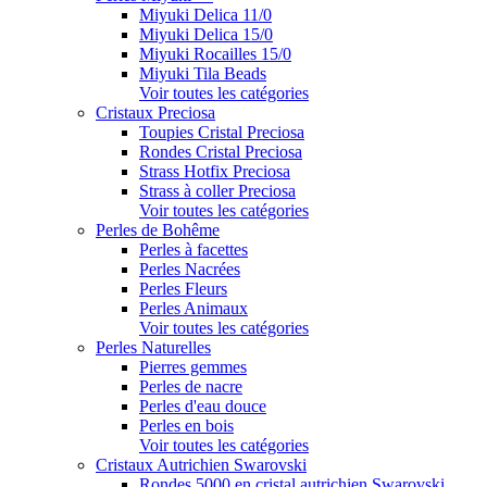
Miyuki Delica 11/0
Miyuki Delica 15/0
Miyuki Rocailles 15/0
Miyuki Tila Beads
Voir toutes les catégories
Cristaux Preciosa
Toupies Cristal Preciosa
Rondes Cristal Preciosa
Strass Hotfix Preciosa
Strass à coller Preciosa
Voir toutes les catégories
Perles de Bohême
Perles à facettes
Perles Nacrées
Perles Fleurs
Perles Animaux
Voir toutes les catégories
Perles Naturelles
Pierres gemmes
Perles de nacre
Perles d'eau douce
Perles en bois
Voir toutes les catégories
Cristaux Autrichien Swarovski
Rondes 5000 en cristal autrichien Swarovski