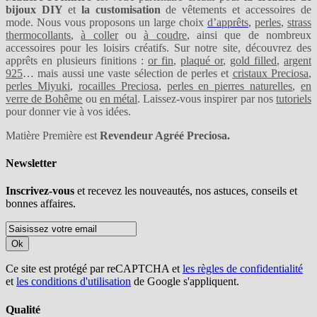
bijoux DIY
et
la customisation
de vêtements et accessoires de
mode. Nous vous proposons un large choix
d’apprêts
,
perles
,
strass
thermocollants
,
à coller
ou
à coudre
, ainsi que de nombreux
accessoires pour les loisirs créatifs. Sur notre site, découvrez des
apprêts en plusieurs finitions :
or fin
,
plaqué or
,
gold filled
,
argent
925
… mais aussi une vaste sélection de perles et
cristaux Preciosa
,
perles Miyuki
,
rocailles Preciosa
,
perles en pierres naturelles
,
en
verre de Bohême
ou
en métal
. Laissez-vous inspirer par nos
tutoriels
pour donner vie à vos idées.
Matière Première est
Revendeur Agréé Preciosa.
Newsletter
Inscrivez-vous
et recevez les nouveautés, nos astuces, conseils et
bonnes affaires.
Ok
Ce site est protégé par reCAPTCHA et
les règles de confidentialité
et
les conditions d'utilisation
de Google s'appliquent.
Qualité