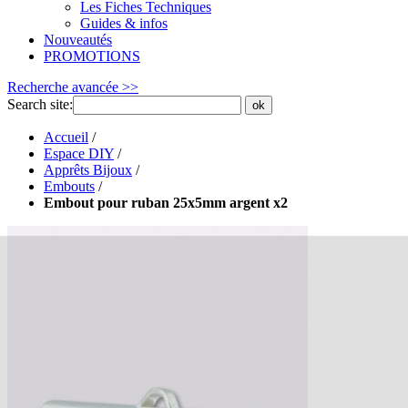
Les Fiches Techniques
Guides & infos
Nouveautés
PROMOTIONS
Recherche avancée >>
Search site:
ok
Accueil
/
Espace DIY
/
Apprêts Bijoux
/
Embouts
/
Embout pour ruban 25x5mm argent x2