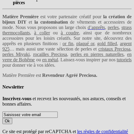
pièces
Matière Première
est votre partenaire créatif pour
la création de
bijoux DIY
et
la customisation
de vêtements et accessoires de
mode. Nous vous proposons un large choix
d’apprêts
,
perles
,
strass
thermocollants
,
à coller
ou
à coudre
, ainsi que de nombreux
accessoires pour les loisirs créatifs. Sur notre site, découvrez des
apprêts en plusieurs finitions :
or fin
,
plaqué or
,
gold filled
,
argent
925
… mais aussi une vaste sélection de perles et
cristaux Preciosa
,
perles Miyuki
,
rocailles Preciosa
,
perles en pierres naturelles
,
en
verre de Bohême
ou
en métal
. Laissez-vous inspirer par nos
tutoriels
pour donner vie à vos idées.
Matière Première est
Revendeur Agréé Preciosa.
Newsletter
Inscrivez-vous
et recevez les nouveautés, nos astuces, conseils et
bonnes affaires.
Ok
Ce site est protégé par reCAPTCHA et
les règles de confidentialité