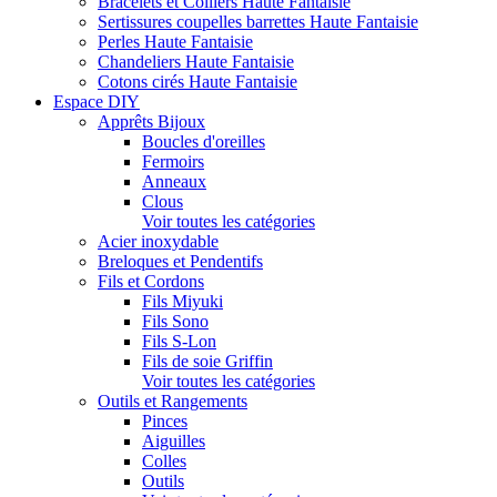
Bracelets et Colliers Haute Fantaisie
Sertissures coupelles barrettes Haute Fantaisie
Perles Haute Fantaisie
Chandeliers Haute Fantaisie
Cotons cirés Haute Fantaisie
Espace DIY
Apprêts Bijoux
Boucles d'oreilles
Fermoirs
Anneaux
Clous
Voir toutes les catégories
Acier inoxydable
Breloques et Pendentifs
Fils et Cordons
Fils Miyuki
Fils Sono
Fils S-Lon
Fils de soie Griffin
Voir toutes les catégories
Outils et Rangements
Pinces
Aiguilles
Colles
Outils