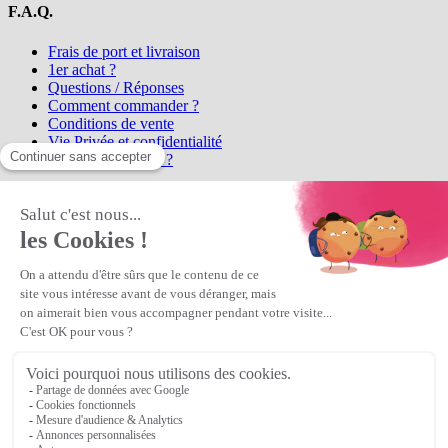
F.A.Q.
Frais de port et livraison
1er achat ?
Questions / Réponses
Comment commander ?
Conditions de vente
Vie Privée et confidentialité
Qui sommes-nous ?
Matière Première
la référence en perles et bijoux
fantaisie, vous propose l'achat de
perles en ligne, telles que les perles
et cristaux et strass en cristal Preciosa, les perles Miyuki perles et
apprêts en Argent 925, Gold Filled, perles de rocaille Preciosa
Matière Première
est un
Revendeur Agréé Preciosa
N° déclaration CNIL : 1242012v0 - Copyright © 2026 Matière
Première
Veuillez patienter...