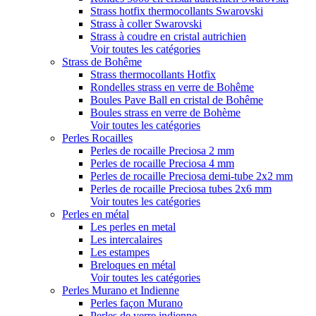
Strass hotfix thermocollants Swarovski
Strass à coller Swarovski
Strass à coudre en cristal autrichien
Voir toutes les catégories
Strass de Bohême
Strass thermocollants Hotfix
Rondelles strass en verre de Bohême
Boules Pave Ball en cristal de Bohême
Boules strass en verre de Bohème
Voir toutes les catégories
Perles Rocailles
Perles de rocaille Preciosa 2 mm
Perles de rocaille Preciosa 4 mm
Perles de rocaille Preciosa demi-tube 2x2 mm
Perles de rocaille Preciosa tubes 2x6 mm
Voir toutes les catégories
Perles en métal
Les perles en metal
Les intercalaires
Les estampes
Breloques en métal
Voir toutes les catégories
Perles Murano et Indienne
Perles façon Murano
Perles de verre indienne