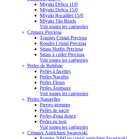
Miyuki Delica 11/0
Miyuki Delica 15/0
Miyuki Rocailles 15/0
Miyuki Tila Beads
Voir toutes les catégories
Cristaux Preciosa
Toupies Cristal Preciosa
Rondes Cristal Preciosa
Strass Hotfix Preciosa
Strass à coller Preciosa
Voir toutes les catégories
Perles de Bohême
Perles à facettes
Perles Nacrées
Perles Fleurs
Perles Animaux
Voir toutes les catégories
Perles Naturelles
Pierres gemmes
Perles de nacre
Perles d'eau douce
Perles en bois
Voir toutes les catégories
Cristaux Autrichien Swarovski
Rondes 5000 en cristal autrichien Swarovski