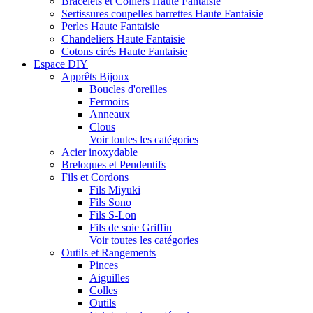
Bracelets et Colliers Haute Fantaisie
Sertissures coupelles barrettes Haute Fantaisie
Perles Haute Fantaisie
Chandeliers Haute Fantaisie
Cotons cirés Haute Fantaisie
Espace DIY
Apprêts Bijoux
Boucles d'oreilles
Fermoirs
Anneaux
Clous
Voir toutes les catégories
Acier inoxydable
Breloques et Pendentifs
Fils et Cordons
Fils Miyuki
Fils Sono
Fils S-Lon
Fils de soie Griffin
Voir toutes les catégories
Outils et Rangements
Pinces
Aiguilles
Colles
Outils