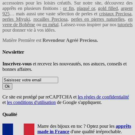
accessoires pour les loisirs créatifs. Sur notre site, découvrez des
apprêts en plusieurs finitions :
or fin
,
plaqué or
,
gold filled
,
argent
925
… mais aussi une vaste sélection de perles et
cristaux Preciosa
,
perles Miyuki
,
rocailles Preciosa
,
perles en pierres naturelles
,
en
verre de Bohême
ou
en métal
. Laissez-vous inspirer par nos
tutoriels
pour donner vie à vos idées.
Matière Première est
Revendeur Agréé Preciosa.
Newsletter
Inscrivez-vous
et recevez les nouveautés, nos astuces, conseils et
bonnes affaires.
Ok
Ce site est protégé par reCAPTCHA et
les règles de confidentialité
et
les conditions d'utilisation
de Google s'appliquent.
Qualité
Marre des bijoux en toc ? Optez pour les
apprêts
made in France
d'une qualité irréprochable.