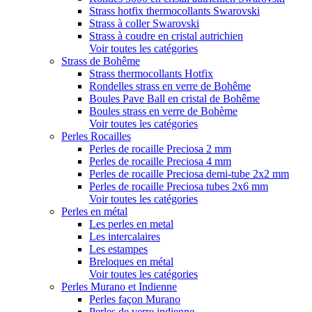
Strass hotfix thermocollants Swarovski
Strass à coller Swarovski
Strass à coudre en cristal autrichien
Voir toutes les catégories
Strass de Bohême
Strass thermocollants Hotfix
Rondelles strass en verre de Bohême
Boules Pave Ball en cristal de Bohême
Boules strass en verre de Bohème
Voir toutes les catégories
Perles Rocailles
Perles de rocaille Preciosa 2 mm
Perles de rocaille Preciosa 4 mm
Perles de rocaille Preciosa demi-tube 2x2 mm
Perles de rocaille Preciosa tubes 2x6 mm
Voir toutes les catégories
Perles en métal
Les perles en metal
Les intercalaires
Les estampes
Breloques en métal
Voir toutes les catégories
Perles Murano et Indienne
Perles façon Murano
Perles de verre indienne