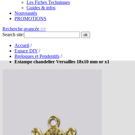
Les Fiches Techniques
Guides & infos
Nouveautés
PROMOTIONS
Recherche avancée >>
Search site:
ok
Accueil
/
Espace DIY
/
Breloques et Pendentifs
/
Estampe chandelier Versailles 18x10 mm or x1