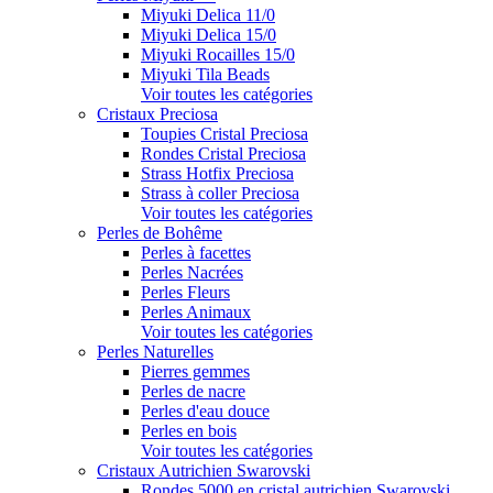
Miyuki Delica 11/0
Miyuki Delica 15/0
Miyuki Rocailles 15/0
Miyuki Tila Beads
Voir toutes les catégories
Cristaux Preciosa
Toupies Cristal Preciosa
Rondes Cristal Preciosa
Strass Hotfix Preciosa
Strass à coller Preciosa
Voir toutes les catégories
Perles de Bohême
Perles à facettes
Perles Nacrées
Perles Fleurs
Perles Animaux
Voir toutes les catégories
Perles Naturelles
Pierres gemmes
Perles de nacre
Perles d'eau douce
Perles en bois
Voir toutes les catégories
Cristaux Autrichien Swarovski
Rondes 5000 en cristal autrichien Swarovski