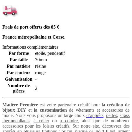
Frais de port offerts dès 85
€
France métropolitaine et Corse.
Informations complémentaires
Par forme
etoile, pendentif
Par taille
30mm
Par matière
résine
Par couleur
rouge
Galvanisation
-
Nombre de
2
pièces
Matière Première
est votre partenaire créatif pour
la création de
bijoux DIY
et
la customisation
de vêtements et accessoires de
mode. Nous vous proposons un large choix
d’apprêts
,
perles
,
strass
thermocollants
,
à coller
ou
à coudre
, ainsi que de nombreux
accessoires pour les loisirs créatifs. Sur notre site, découvrez des
apprêts en plusieurs finitions :
or fin
,
plaqué or
,
gold filled
,
argent