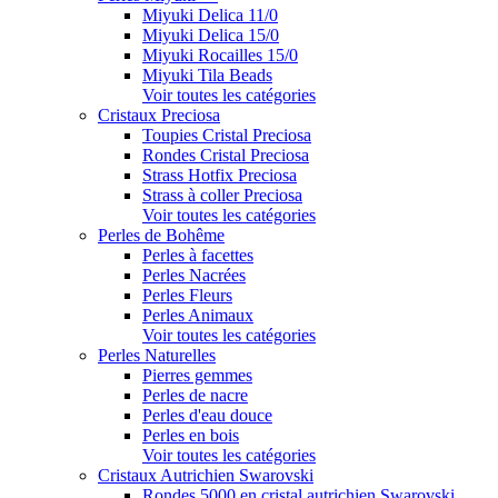
Miyuki Delica 11/0
Miyuki Delica 15/0
Miyuki Rocailles 15/0
Miyuki Tila Beads
Voir toutes les catégories
Cristaux Preciosa
Toupies Cristal Preciosa
Rondes Cristal Preciosa
Strass Hotfix Preciosa
Strass à coller Preciosa
Voir toutes les catégories
Perles de Bohême
Perles à facettes
Perles Nacrées
Perles Fleurs
Perles Animaux
Voir toutes les catégories
Perles Naturelles
Pierres gemmes
Perles de nacre
Perles d'eau douce
Perles en bois
Voir toutes les catégories
Cristaux Autrichien Swarovski
Rondes 5000 en cristal autrichien Swarovski