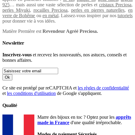
925
… mais aussi une vaste sélection de perles et
cristaux Preciosa
,
perles Miyuki
,
rocailles Preciosa
,
perles en pierres naturelles
,
en
verre de Bohême
ou
en métal
. Laissez-vous inspirer par nos
tutoriels
pour donner vie à vos idées.
Matière Première est
Revendeur Agréé Preciosa.
Newsletter
Inscrivez-vous
et recevez les nouveautés, nos astuces, conseils et
bonnes affaires.
Ok
Ce site est protégé par reCAPTCHA et
les règles de confidentialité
et
les conditions d'utilisation
de Google s'appliquent.
Qualité
Marre des bijoux en toc ? Optez pour les
apprêts
made in France
d'une qualité irréprochable.
Modes de paiement Sécurisés