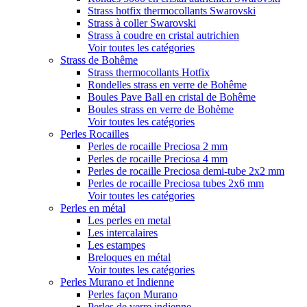
Strass hotfix thermocollants Swarovski
Strass à coller Swarovski
Strass à coudre en cristal autrichien
Voir toutes les catégories
Strass de Bohême
Strass thermocollants Hotfix
Rondelles strass en verre de Bohême
Boules Pave Ball en cristal de Bohême
Boules strass en verre de Bohème
Voir toutes les catégories
Perles Rocailles
Perles de rocaille Preciosa 2 mm
Perles de rocaille Preciosa 4 mm
Perles de rocaille Preciosa demi-tube 2x2 mm
Perles de rocaille Preciosa tubes 2x6 mm
Voir toutes les catégories
Perles en métal
Les perles en metal
Les intercalaires
Les estampes
Breloques en métal
Voir toutes les catégories
Perles Murano et Indienne
Perles façon Murano
Perles de verre indienne