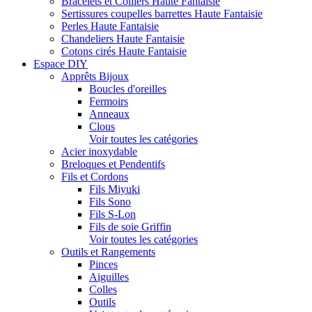
Bracelets et Colliers Haute Fantaisie
Sertissures coupelles barrettes Haute Fantaisie
Perles Haute Fantaisie
Chandeliers Haute Fantaisie
Cotons cirés Haute Fantaisie
Espace DIY
Apprêts Bijoux
Boucles d'oreilles
Fermoirs
Anneaux
Clous
Voir toutes les catégories
Acier inoxydable
Breloques et Pendentifs
Fils et Cordons
Fils Miyuki
Fils Sono
Fils S-Lon
Fils de soie Griffin
Voir toutes les catégories
Outils et Rangements
Pinces
Aiguilles
Colles
Outils