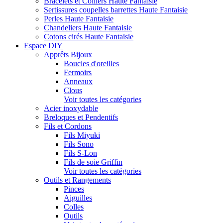
Bracelets et Colliers Haute Fantaisie
Sertissures coupelles barrettes Haute Fantaisie
Perles Haute Fantaisie
Chandeliers Haute Fantaisie
Cotons cirés Haute Fantaisie
Espace DIY
Apprêts Bijoux
Boucles d'oreilles
Fermoirs
Anneaux
Clous
Voir toutes les catégories
Acier inoxydable
Breloques et Pendentifs
Fils et Cordons
Fils Miyuki
Fils Sono
Fils S-Lon
Fils de soie Griffin
Voir toutes les catégories
Outils et Rangements
Pinces
Aiguilles
Colles
Outils