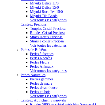
Miyuki Delica 11/0
Miyuki Delica 15/0
Miyuki Rocailles 15/0
Miyuki Tila Beads
Voir toutes les catégories
Cristaux Preciosa
Toupies Cristal Preciosa
Rondes Cristal Preciosa
Strass Hotfix Preciosa
Strass à coller Preciosa
Voir toutes les catégories
Perles de Bohême
Perles à facettes
Perles Nacrées
Perles Fleurs
Perles Animaux
Voir toutes les catégories
Perles Naturelles
Pierres gemmes
Perles de nacre
Perles d'eau douce
Perles en bois
Voir toutes les catégories
Cristaux Autrichien Swarovski
Rondes 5000 en cristal autrichien Swarovski