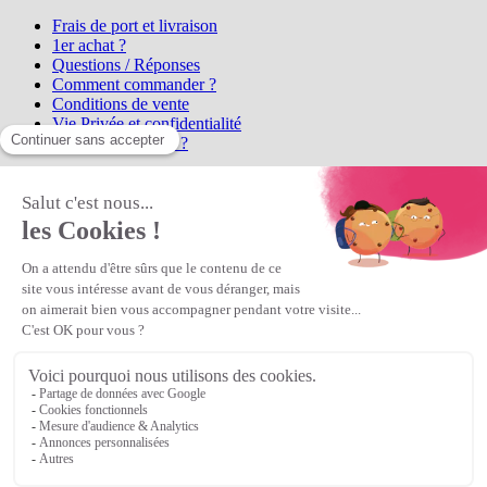
Frais de port et livraison
1er achat ?
Questions / Réponses
Comment commander ?
Conditions de vente
Vie Privée et confidentialité
Qui sommes-nous ?
Matière Première
la référence en perles et bijoux
fantaisie, vous propose l'achat de
perles en ligne, telles que les perles
et cristaux et strass en cristal Preciosa, les perles Miyuki perles et
apprêts en Argent 925, Gold Filled, perles de rocaille Preciosa
Matière Première
est un
Revendeur Agréé Preciosa
N° déclaration CNIL : 1242012v0 - Copyright © 2026 Matière
Première
Veuillez patienter...
Continuer vos achats
Voir le panier