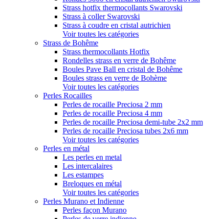
Strass hotfix thermocollants Swarovski
Strass à coller Swarovski
Strass à coudre en cristal autrichien
Voir toutes les catégories
Strass de Bohême
Strass thermocollants Hotfix
Rondelles strass en verre de Bohême
Boules Pave Ball en cristal de Bohême
Boules strass en verre de Bohème
Voir toutes les catégories
Perles Rocailles
Perles de rocaille Preciosa 2 mm
Perles de rocaille Preciosa 4 mm
Perles de rocaille Preciosa demi-tube 2x2 mm
Perles de rocaille Preciosa tubes 2x6 mm
Voir toutes les catégories
Perles en métal
Les perles en metal
Les intercalaires
Les estampes
Breloques en métal
Voir toutes les catégories
Perles Murano et Indienne
Perles façon Murano
Perles de verre indienne