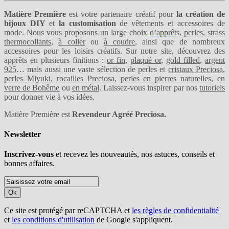
Matière Première
est votre partenaire créatif pour
la création de
bijoux DIY
et
la customisation
de vêtements et accessoires de
mode. Nous vous proposons un large choix
d’apprêts
,
perles
,
strass
thermocollants
,
à coller
ou
à coudre
, ainsi que de nombreux
accessoires pour les loisirs créatifs. Sur notre site, découvrez des
apprêts en plusieurs finitions :
or fin
,
plaqué or
,
gold filled
,
argent
925
… mais aussi une vaste sélection de perles et
cristaux Preciosa
,
perles Miyuki
,
rocailles Preciosa
,
perles en pierres naturelles
,
en
verre de Bohême
ou
en métal
. Laissez-vous inspirer par nos
tutoriels
pour donner vie à vos idées.
Matière Première est
Revendeur Agréé Preciosa.
Newsletter
Inscrivez-vous
et recevez les nouveautés, nos astuces, conseils et
bonnes affaires.
Ok
Ce site est protégé par reCAPTCHA et
les règles de confidentialité
et
les conditions d'utilisation
de Google s'appliquent.