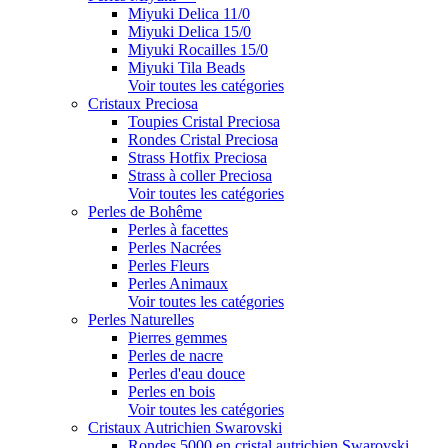
Miyuki Delica 11/0
Miyuki Delica 15/0
Miyuki Rocailles 15/0
Miyuki Tila Beads
Voir toutes les catégories
Cristaux Preciosa
Toupies Cristal Preciosa
Rondes Cristal Preciosa
Strass Hotfix Preciosa
Strass à coller Preciosa
Voir toutes les catégories
Perles de Bohême
Perles à facettes
Perles Nacrées
Perles Fleurs
Perles Animaux
Voir toutes les catégories
Perles Naturelles
Pierres gemmes
Perles de nacre
Perles d'eau douce
Perles en bois
Voir toutes les catégories
Cristaux Autrichien Swarovski
Rondes 5000 en cristal autrichien Swarovski