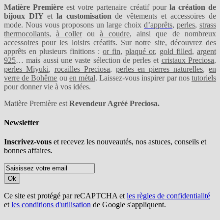
Matière Première
est votre partenaire créatif pour
la création de
bijoux DIY
et
la customisation
de vêtements et accessoires de
mode. Nous vous proposons un large choix
d’apprêts
,
perles
,
strass
thermocollants
,
à coller
ou
à coudre
, ainsi que de nombreux
accessoires pour les loisirs créatifs. Sur notre site, découvrez des
apprêts en plusieurs finitions :
or fin
,
plaqué or
,
gold filled
,
argent
925
… mais aussi une vaste sélection de perles et
cristaux Preciosa
,
perles Miyuki
,
rocailles Preciosa
,
perles en pierres naturelles
,
en
verre de Bohême
ou
en métal
. Laissez-vous inspirer par nos
tutoriels
pour donner vie à vos idées.
Matière Première est
Revendeur Agréé Preciosa.
Newsletter
Inscrivez-vous
et recevez les nouveautés, nos astuces, conseils et
bonnes affaires.
Ok
Ce site est protégé par reCAPTCHA et
les règles de confidentialité
et
les conditions d'utilisation
de Google s'appliquent.