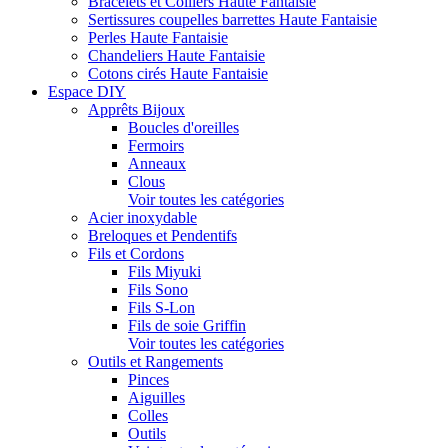
Bracelets et Colliers Haute Fantaisie
Sertissures coupelles barrettes Haute Fantaisie
Perles Haute Fantaisie
Chandeliers Haute Fantaisie
Cotons cirés Haute Fantaisie
Espace DIY
Apprêts Bijoux
Boucles d'oreilles
Fermoirs
Anneaux
Clous
Voir toutes les catégories
Acier inoxydable
Breloques et Pendentifs
Fils et Cordons
Fils Miyuki
Fils Sono
Fils S-Lon
Fils de soie Griffin
Voir toutes les catégories
Outils et Rangements
Pinces
Aiguilles
Colles
Outils