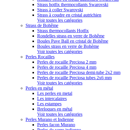
Strass hotfix thermocollants Swarovski
Strass à coller Swarovski
Strass à coudre en cristal autrichien
Voir toutes les catégories
Strass de Bohême
Strass thermocollants Hotfix
Rondelles strass en verre de Bohême
Boules Pave Ball en cristal de Bohême
Boules strass en verre de Bohème
Voir toutes les catégories
Perles Rocailles
Perles de rocaille Preciosa 2 mm
Perles de rocaille Preciosa 4 mm
Perles de rocaille Preciosa demi-tube 2x2 mm
Perles de rocaille Preciosa tubes 2x6 mm
Voir toutes les catégories
Perles en métal
Les perles en metal
Les intercalaires
Les estampes
Breloques en métal
Voir toutes les catégories
Perles Murano et Indienne
Perles façon Murano
Perles de verre indienne