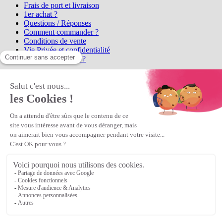
Frais de port et livraison
1er achat ?
Questions / Réponses
Comment commander ?
Conditions de vente
Vie Privée et confidentialité
Qui sommes-nous ?
Matière Première
la référence en perles et bijoux
fantaisie, vous propose l'achat de
perles en ligne, telles que les perles
et cristaux et strass en cristal Preciosa, les perles Miyuki perles et
apprêts en Argent 925, Gold Filled, perles de rocaille Preciosa
Matière Première
est un
Revendeur Agréé Preciosa
N° déclaration CNIL : 1242012v0 - Copyright © 2026 Matière
Première
Veuillez patienter...
Continuer vos achats
Voir le panier
Continuer vos achats
or
Voir le panier