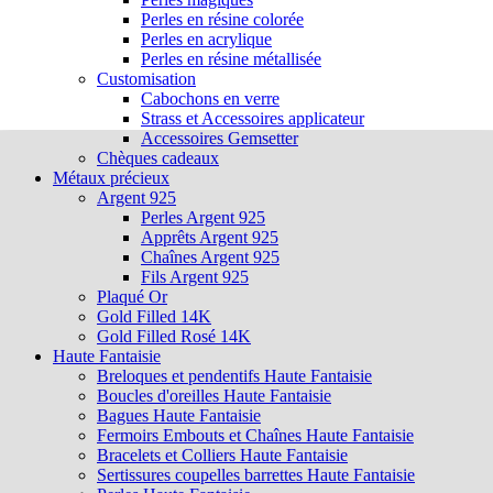
Perles en résine colorée
Perles en acrylique
Perles en résine métallisée
Customisation
Cabochons en verre
Strass et Accessoires applicateur
Accessoires Gemsetter
Chèques cadeaux
Métaux précieux
Argent 925
Perles Argent 925
Apprêts Argent 925
Chaînes Argent 925
Fils Argent 925
Plaqué Or
Gold Filled 14K
Gold Filled Rosé 14K
Haute Fantaisie
Breloques et pendentifs Haute Fantaisie
Boucles d'oreilles Haute Fantaisie
Bagues Haute Fantaisie
Fermoirs Embouts et Chaînes Haute Fantaisie
Bracelets et Colliers Haute Fantaisie
Sertissures coupelles barrettes Haute Fantaisie