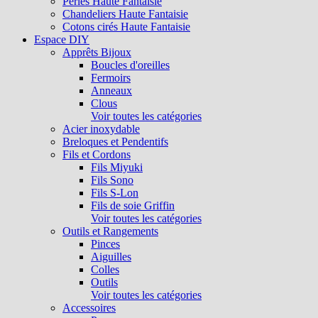
Perles Haute Fantaisie
Chandeliers Haute Fantaisie
Cotons cirés Haute Fantaisie
Espace DIY
Apprêts Bijoux
Boucles d'oreilles
Fermoirs
Anneaux
Clous
Voir toutes les catégories
Acier inoxydable
Breloques et Pendentifs
Fils et Cordons
Fils Miyuki
Fils Sono
Fils S-Lon
Fils de soie Griffin
Voir toutes les catégories
Outils et Rangements
Pinces
Aiguilles
Colles
Outils
Voir toutes les catégories
Accessoires