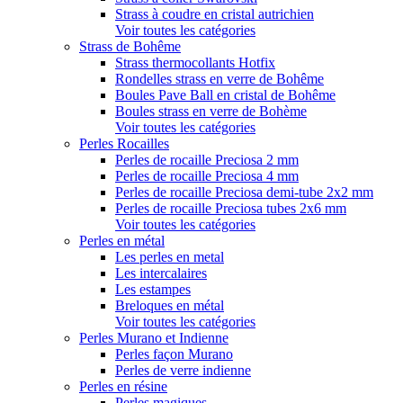
Strass à coudre en cristal autrichien
Voir toutes les catégories
Strass de Bohême
Strass thermocollants Hotfix
Rondelles strass en verre de Bohême
Boules Pave Ball en cristal de Bohême
Boules strass en verre de Bohème
Voir toutes les catégories
Perles Rocailles
Perles de rocaille Preciosa 2 mm
Perles de rocaille Preciosa 4 mm
Perles de rocaille Preciosa demi-tube 2x2 mm
Perles de rocaille Preciosa tubes 2x6 mm
Voir toutes les catégories
Perles en métal
Les perles en metal
Les intercalaires
Les estampes
Breloques en métal
Voir toutes les catégories
Perles Murano et Indienne
Perles façon Murano
Perles de verre indienne
Perles en résine
Perles magiques