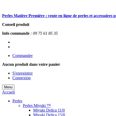
Perles Matière Première : vente en ligne de perles et accessoires 
Conseil produit
Info commande
: 09 75 61 85 35
Commander
Aucun produit
dans votre panier
S'enregistrer
Connexion
Menu
Accueil
Perles
Perles Miyuki ™
Miyuki Delica 11/0
Miyuki Delica 15/0