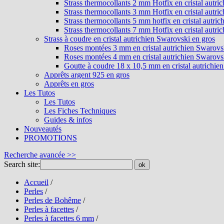
Strass thermocollants 2 mm Hotfix en cristal autri
Strass thermocollants 3 mm Hotfix en cristal autri
Strass thermocollants 5 mm hotfix en cristal autri
Strass thermocollants 7 mm Hotfix en cristal autri
Strass à coudre en cristal autrichien Swarovski en gros
Roses montées 3 mm en cristal autrichien Swarovs
Roses montées 4 mm en cristal autrichien Swarovs
Goutte à coudre 18 x 10,5 mm en cristal autrichie
Apprêts argent 925 en gros
Apprêts en gros
Les Tutos
Les Tutos
Les Fiches Techniques
Guides & infos
Nouveautés
PROMOTIONS
Recherche avancée >>
Search site:
ok
Accueil
/
Perles
/
Perles de Bohême
/
Perles à facettes
/
Perles à facettes 6 mm
/