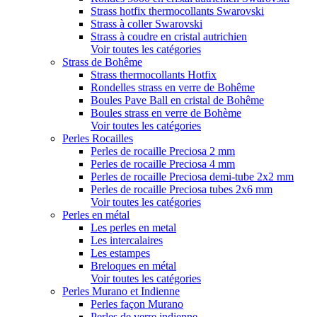
Strass hotfix thermocollants Swarovski
Strass à coller Swarovski
Strass à coudre en cristal autrichien
Voir toutes les catégories
Strass de Bohême
Strass thermocollants Hotfix
Rondelles strass en verre de Bohême
Boules Pave Ball en cristal de Bohême
Boules strass en verre de Bohème
Voir toutes les catégories
Perles Rocailles
Perles de rocaille Preciosa 2 mm
Perles de rocaille Preciosa 4 mm
Perles de rocaille Preciosa demi-tube 2x2 mm
Perles de rocaille Preciosa tubes 2x6 mm
Voir toutes les catégories
Perles en métal
Les perles en metal
Les intercalaires
Les estampes
Breloques en métal
Voir toutes les catégories
Perles Murano et Indienne
Perles façon Murano
Perles de verre indienne