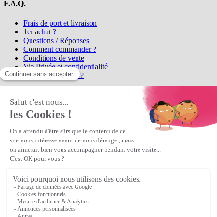
F.A.Q.
Frais de port et livraison
1er achat ?
Questions / Réponses
Comment commander ?
Conditions de vente
Vie Privée et confidentialité
Qui sommes-nous ?
Matière Première
la référence en perles et bijoux
fantaisie, vous propose l'achat de
perles en ligne, telles que les perles
et cristaux et strass en cristal Preciosa, les perles Miyuki perles et
apprêts en Argent 925, Gold Filled, perles de rocaille Preciosa
Matière Première
est un
Revendeur Agréé Preciosa
N° déclaration CNIL : 1242012v0 - Copyright © 2026 Matière
Première
Veuillez patienter...