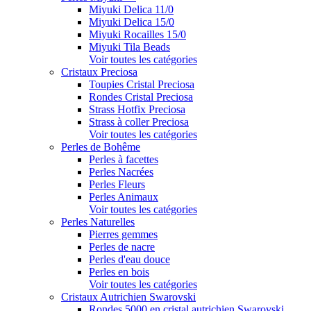
Miyuki Delica 11/0
Miyuki Delica 15/0
Miyuki Rocailles 15/0
Miyuki Tila Beads
Voir toutes les catégories
Cristaux Preciosa
Toupies Cristal Preciosa
Rondes Cristal Preciosa
Strass Hotfix Preciosa
Strass à coller Preciosa
Voir toutes les catégories
Perles de Bohême
Perles à facettes
Perles Nacrées
Perles Fleurs
Perles Animaux
Voir toutes les catégories
Perles Naturelles
Pierres gemmes
Perles de nacre
Perles d'eau douce
Perles en bois
Voir toutes les catégories
Cristaux Autrichien Swarovski
Rondes 5000 en cristal autrichien Swarovski