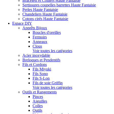
Bracelets et Colliers Haute Fantaisie
Sertissures coupelles barrettes Haute Fantaisie
Perles Haute Fantaisie
Chandeliers Haute Fantaisie
Cotons cirés Haute Fantaisie
Espace DIY
Apprêts Bijoux
Boucles d'oreilles
Fermoirs
Anneaux
Clous
Voir toutes les catégories
Acier inoxydable
Breloques et Pendentifs
Fils et Cordons
Fils Miyuki
Fils Sono
Fils S-Lon
Fils de soie Griffin
Voir toutes les catégories
Outils et Rangements
Pinces
Aiguilles
Colles
Outils