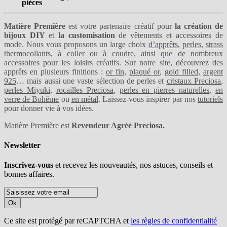
pièces
Matière Première
est votre partenaire créatif pour
la création de
bijoux DIY
et
la customisation
de vêtements et accessoires de
mode. Nous vous proposons un large choix
d’apprêts
,
perles
,
strass
thermocollants
,
à coller
ou
à coudre
, ainsi que de nombreux
accessoires pour les loisirs créatifs. Sur notre site, découvrez des
apprêts en plusieurs finitions :
or fin
,
plaqué or
,
gold filled
,
argent
925
… mais aussi une vaste sélection de perles et
cristaux Preciosa
,
perles Miyuki
,
rocailles Preciosa
,
perles en pierres naturelles
,
en
verre de Bohême
ou
en métal
. Laissez-vous inspirer par nos
tutoriels
pour donner vie à vos idées.
Matière Première est
Revendeur Agréé Preciosa.
Newsletter
Inscrivez-vous
et recevez les nouveautés, nos astuces, conseils et
bonnes affaires.
Ok
Ce site est protégé par reCAPTCHA et
les règles de confidentialité