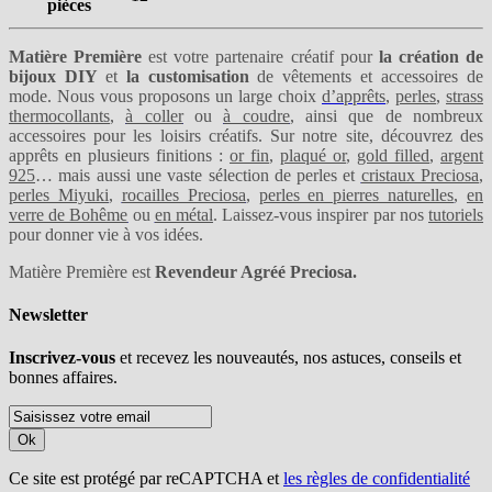
pièces
Matière Première
est votre partenaire créatif pour
la création de
bijoux DIY
et
la customisation
de vêtements et accessoires de
mode. Nous vous proposons un large choix
d’apprêts
,
perles
,
strass
thermocollants
,
à coller
ou
à coudre
, ainsi que de nombreux
accessoires pour les loisirs créatifs. Sur notre site, découvrez des
apprêts en plusieurs finitions :
or fin
,
plaqué or
,
gold filled
,
argent
925
… mais aussi une vaste sélection de perles et
cristaux Preciosa
,
perles Miyuki
,
rocailles Preciosa
,
perles en pierres naturelles
,
en
verre de Bohême
ou
en métal
. Laissez-vous inspirer par nos
tutoriels
pour donner vie à vos idées.
Matière Première est
Revendeur Agréé Preciosa.
Newsletter
Inscrivez-vous
et recevez les nouveautés, nos astuces, conseils et
bonnes affaires.
Ok
Ce site est protégé par reCAPTCHA et
les règles de confidentialité