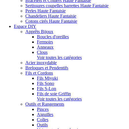
Bracelets et Colliers Haute Fantaisie
Sertissures coupelles barrettes Haute Fantaisie
Perles Haute Fantaisie
Chandeliers Haute Fantaisie
Cotons cirés Haute Fantaisie
Espace DIY
Apprêts Bijoux
Boucles d'oreilles
Fermoirs
Anneaux
Clous
Voir toutes les catégories
Acier inoxydable
Breloques et Pendentifs
Fils et Cordons
Fils Miyuki
Fils Sono
Fils S-Lon
Fils de soie Griffin
Voir toutes les catégories
Outils et Rangements
Pinces
Aiguilles
Colles
Outils