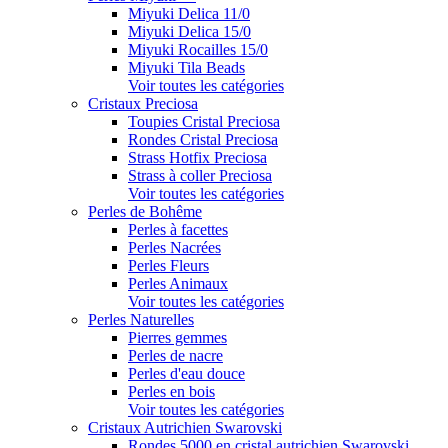
Miyuki Delica 11/0
Miyuki Delica 15/0
Miyuki Rocailles 15/0
Miyuki Tila Beads
Voir toutes les catégories
Cristaux Preciosa
Toupies Cristal Preciosa
Rondes Cristal Preciosa
Strass Hotfix Preciosa
Strass à coller Preciosa
Voir toutes les catégories
Perles de Bohême
Perles à facettes
Perles Nacrées
Perles Fleurs
Perles Animaux
Voir toutes les catégories
Perles Naturelles
Pierres gemmes
Perles de nacre
Perles d'eau douce
Perles en bois
Voir toutes les catégories
Cristaux Autrichien Swarovski
Rondes 5000 en cristal autrichien Swarovski