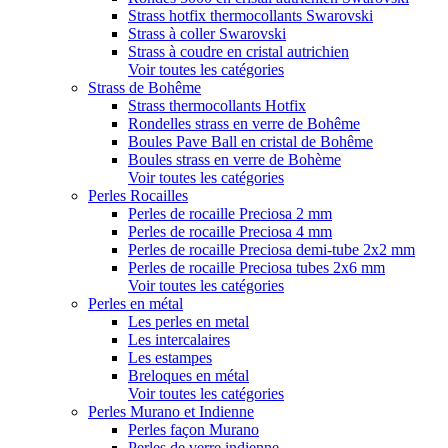
Strass hotfix thermocollants Swarovski
Strass à coller Swarovski
Strass à coudre en cristal autrichien
Voir toutes les catégories
Strass de Bohême
Strass thermocollants Hotfix
Rondelles strass en verre de Bohême
Boules Pave Ball en cristal de Bohême
Boules strass en verre de Bohème
Voir toutes les catégories
Perles Rocailles
Perles de rocaille Preciosa 2 mm
Perles de rocaille Preciosa 4 mm
Perles de rocaille Preciosa demi-tube 2x2 mm
Perles de rocaille Preciosa tubes 2x6 mm
Voir toutes les catégories
Perles en métal
Les perles en metal
Les intercalaires
Les estampes
Breloques en métal
Voir toutes les catégories
Perles Murano et Indienne
Perles façon Murano
Perles de verre indienne