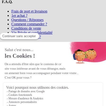
F.A.Q.
Frais de port et livraison
1er achat ?
Questions / Réponses
Comment commander ?
Conditions de vente
Vie Privée et confidentialité
Qui sommes-nous ?
Matière Première
la référence en perles et bijoux
fantaisie, vous propose l'achat de
perles en ligne, telles que les perles
et cristaux et strass en cristal Preciosa, les perles Miyuki perles et
apprêts en Argent 925, Gold Filled, perles de rocaille Preciosa
Matière Première
est un
Revendeur Agréé Preciosa
N° déclaration CNIL : 1242012v0 - Copyright © 2026 Matière
Première
Veuillez patienter...