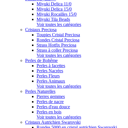
Miyuki Delica 11/0
Miyuki Delica 15/0
Miyuki Rocailles 15/0
Miyuki Tila Beads
Voir toutes les catégories
Cristaux Preciosa
Toupies Cristal Preciosa
Rondes Cristal Preciosa
Strass Hotfix Preciosa
Strass à coller Preciosa
Voir toutes les catégories
Perles de Bohême
Perles à facettes
Perles Nacrées
Perles Fleurs
Perles Animaux
Voir toutes les catégories
Perles Naturelles
Pierres gemmes
Perles de nacre
Perles d'eau douce
Perles en bois
Voir toutes les catégories
Cristaux Autrichien Swarovski
Rondes 5000 en cristal autrichien Swarovski