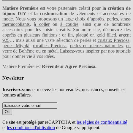
Matière Première
est votre partenaire créatif pour
la création de
bijoux DIY
et
la customisation
de vêtements et accessoires de
mode. Nous vous proposons un large choix
d’apprêts
,
perles
,
strass
thermocollants
,
à coller
ou
à coudre
, ainsi que de nombreux
accessoires pour les loisirs créatifs. Sur notre site, découvrez des
apprêts en plusieurs finitions :
or fin
,
plaqué or
,
gold filled
,
argent
925
… mais aussi une vaste sélection de perles et
cristaux Preciosa
,
perles Miyuki
,
rocailles Preciosa
,
perles en pierres naturelles
,
en
verre de Bohême
ou
en métal
. Laissez-vous inspirer par nos
tutoriels
pour donner vie à vos idées.
Matière Première est
Revendeur Agréé Preciosa.
Newsletter
Inscrivez-vous
et recevez les nouveautés, nos astuces, conseils et
bonnes affaires.
Ok
Ce site est protégé par reCAPTCHA et
les règles de confidentialité
et
les conditions d'utilisation
de Google s'appliquent.