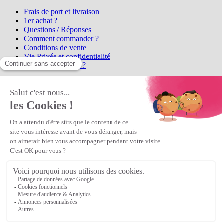
Frais de port et livraison
1er achat ?
Questions / Réponses
Comment commander ?
Conditions de vente
Vie Privée et confidentialité
Qui sommes-nous ?
Matière Première
la référence en perles et bijoux
fantaisie, vous propose l'achat de
perles en ligne, telles que les perles
et cristaux et strass en cristal Preciosa, les perles Miyuki perles et
apprêts en Argent 925, Gold Filled, perles de rocaille Preciosa
Matière Première
est un
Revendeur Agréé Preciosa
N° déclaration CNIL : 1242012v0 - Copyright © 2026 Matière
Première
Veuillez patienter...
Continuer vos achats
Voir le panier