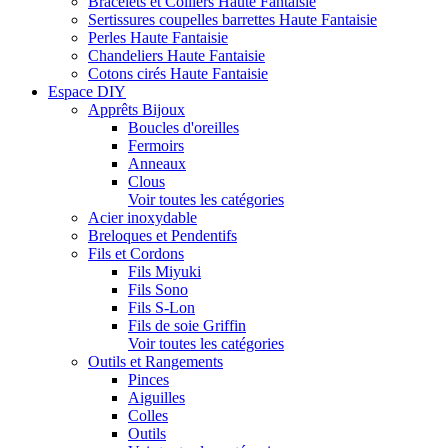
Bracelets et Colliers Haute Fantaisie
Sertissures coupelles barrettes Haute Fantaisie
Perles Haute Fantaisie
Chandeliers Haute Fantaisie
Cotons cirés Haute Fantaisie
Espace DIY
Apprêts Bijoux
Boucles d'oreilles
Fermoirs
Anneaux
Clous
Voir toutes les catégories
Acier inoxydable
Breloques et Pendentifs
Fils et Cordons
Fils Miyuki
Fils Sono
Fils S-Lon
Fils de soie Griffin
Voir toutes les catégories
Outils et Rangements
Pinces
Aiguilles
Colles
Outils