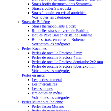
Strass hotfix thermocollants Swarovski
Strass à coller Swarovski
Strass à coudre en cristal autrichien
Voir toutes les catégories
Strass de Bohême
Strass thermocollants Hotfix
Rondelles strass en verre de Bohême
Boules Pave Ball en cristal de Bohême
Boules strass en verre de Bohème
Voir toutes les catégories
Perles Rocailles
Perles de rocaille Preciosa 2 mm
Perles de rocaille Preciosa 4 mm
Perles de rocaille Preciosa demi-tube 2x2 mm
Perles de rocaille Preciosa tubes 2x6 mm
Voir toutes les catégories
Perles en métal
Les perles en metal
Les intercalaires
Les estampes
Breloques en métal
Voir toutes les catégories
Perles Murano et Indienne
Perles façon Murano
Perles de verre indienne