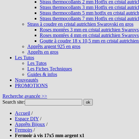
Strass thermocollants 2 mm Hotfix en cristal autri
Strass thermocollants 3 mm Hotfix en cristal autri
Strass thermocollants 5 mm hotfix en cristal autri
Strass thermocollants 7 mm Hotfix en cristal autri
Strass à coudre en cristal autrichien Swarovski en gros
Roses montées 3 mm en cristal autrichien Swarovs
Roses montées 4 mm en cristal autrichien Swarovs
Goutte à coudre 18 x 10,5 mm en cristal autrichie
Apprêts argent 925 en gros
Apprêts en gros
Les Tutos
Les Tutos
Les Fiches Techniques
Guides & infos
Nouveautés
PROMOTIONS
Recherche avancée >>
Search site:
ok
Accueil
/
Espace DIY
/
Apprêts Bijoux
/
Fermoirs
/
Fermoir à vis 17x5 mm argent x1