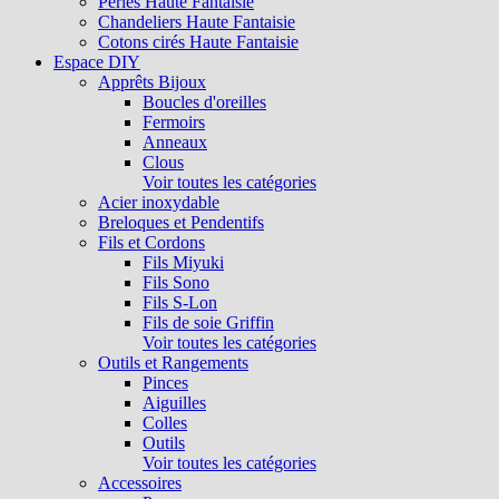
Perles Haute Fantaisie
Chandeliers Haute Fantaisie
Cotons cirés Haute Fantaisie
Espace DIY
Apprêts Bijoux
Boucles d'oreilles
Fermoirs
Anneaux
Clous
Voir toutes les catégories
Acier inoxydable
Breloques et Pendentifs
Fils et Cordons
Fils Miyuki
Fils Sono
Fils S-Lon
Fils de soie Griffin
Voir toutes les catégories
Outils et Rangements
Pinces
Aiguilles
Colles
Outils
Voir toutes les catégories
Accessoires