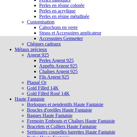
Perles en résine colorée
Perles en acrylique
Perles en résine métallisée
Customisation
Cabochons en verre
Strass et Accessoires applicateur
Accessoires Gemsetter
Chèques cadeaux
Métaux précieux
Argent 925
Perles Argent 925
Apprêts Argent 925
Chaînes Argent 925
Fils Argent 925
Plaqué Or
Gold Filled 14K
Gold Filled Rosé 14K
Haute Fantaisie
Breloques et pendentifs Haute Fantaisie
Boucles d'oreilles Haute Fantaisie
Bagues Haute Fantaisie
Fermoirs Embouts et Chaînes Haute Fantaisie
Bracelets et Colliers Haute Fantaisie
Sertissures coupelles barrettes Haute Fantaisie