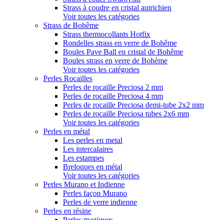
Strass à coudre en cristal autrichien
Voir toutes les catégories
Strass de Bohême
Strass thermocollants Hotfix
Rondelles strass en verre de Bohême
Boules Pave Ball en cristal de Bohême
Boules strass en verre de Bohème
Voir toutes les catégories
Perles Rocailles
Perles de rocaille Preciosa 2 mm
Perles de rocaille Preciosa 4 mm
Perles de rocaille Preciosa demi-tube 2x2 mm
Perles de rocaille Preciosa tubes 2x6 mm
Voir toutes les catégories
Perles en métal
Les perles en metal
Les intercalaires
Les estampes
Breloques en métal
Voir toutes les catégories
Perles Murano et Indienne
Perles façon Murano
Perles de verre indienne
Perles en résine
Perles magiques