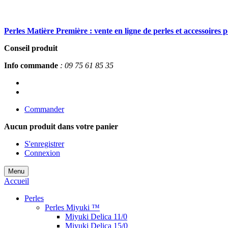
Perles Matière Première : vente en ligne de perles et accessoires 
Conseil produit
Info commande
: 09 75 61 85 35
Commander
Aucun produit
dans votre panier
S'enregistrer
Connexion
Menu
Accueil
Perles
Perles Miyuki ™
Miyuki Delica 11/0
Miyuki Delica 15/0