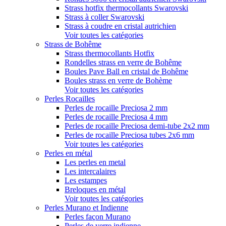
Strass hotfix thermocollants Swarovski
Strass à coller Swarovski
Strass à coudre en cristal autrichien
Voir toutes les catégories
Strass de Bohême
Strass thermocollants Hotfix
Rondelles strass en verre de Bohême
Boules Pave Ball en cristal de Bohême
Boules strass en verre de Bohème
Voir toutes les catégories
Perles Rocailles
Perles de rocaille Preciosa 2 mm
Perles de rocaille Preciosa 4 mm
Perles de rocaille Preciosa demi-tube 2x2 mm
Perles de rocaille Preciosa tubes 2x6 mm
Voir toutes les catégories
Perles en métal
Les perles en metal
Les intercalaires
Les estampes
Breloques en métal
Voir toutes les catégories
Perles Murano et Indienne
Perles façon Murano
Perles de verre indienne