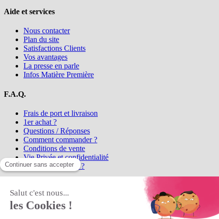
Aide et services
Nous contacter
Plan du site
Satisfactions Clients
Vos avantages
La presse en parle
Infos Matière Première
F.A.Q.
Frais de port et livraison
1er achat ?
Questions / Réponses
Comment commander ?
Conditions de vente
Vie Privée et confidentialité
Qui sommes-nous ?
Matière Première
la référence en perles et bijoux
fantaisie, vous propose l'achat de