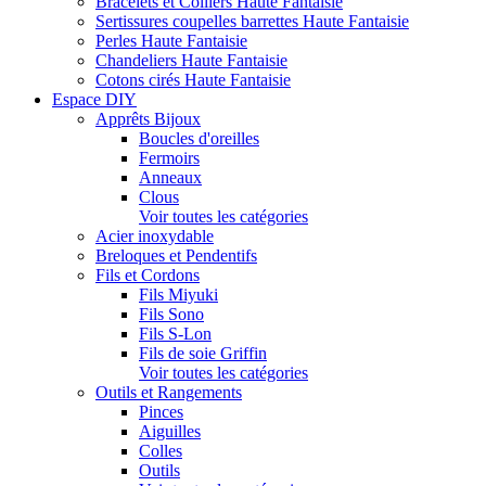
Bracelets et Colliers Haute Fantaisie
Sertissures coupelles barrettes Haute Fantaisie
Perles Haute Fantaisie
Chandeliers Haute Fantaisie
Cotons cirés Haute Fantaisie
Espace DIY
Apprêts Bijoux
Boucles d'oreilles
Fermoirs
Anneaux
Clous
Voir toutes les catégories
Acier inoxydable
Breloques et Pendentifs
Fils et Cordons
Fils Miyuki
Fils Sono
Fils S-Lon
Fils de soie Griffin
Voir toutes les catégories
Outils et Rangements
Pinces
Aiguilles
Colles
Outils