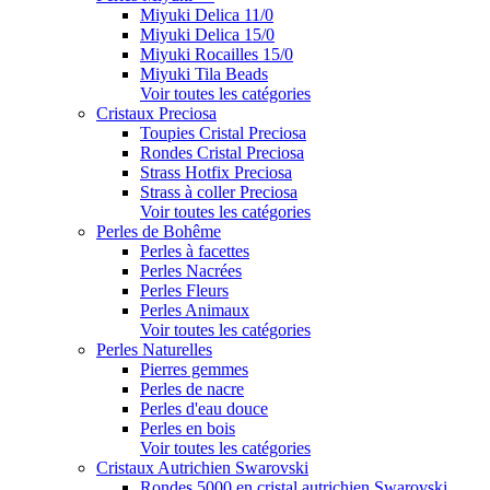
Miyuki Delica 11/0
Miyuki Delica 15/0
Miyuki Rocailles 15/0
Miyuki Tila Beads
Voir toutes les catégories
Cristaux Preciosa
Toupies Cristal Preciosa
Rondes Cristal Preciosa
Strass Hotfix Preciosa
Strass à coller Preciosa
Voir toutes les catégories
Perles de Bohême
Perles à facettes
Perles Nacrées
Perles Fleurs
Perles Animaux
Voir toutes les catégories
Perles Naturelles
Pierres gemmes
Perles de nacre
Perles d'eau douce
Perles en bois
Voir toutes les catégories
Cristaux Autrichien Swarovski
Rondes 5000 en cristal autrichien Swarovski