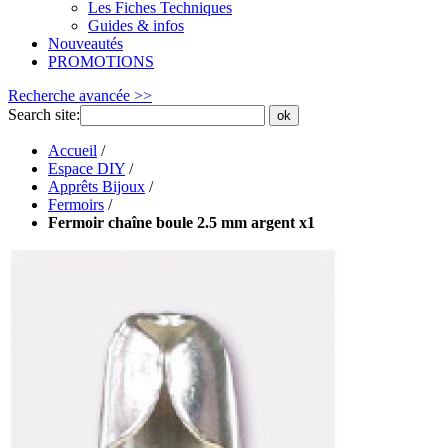
Les Fiches Techniques
Guides & infos
Nouveautés
PROMOTIONS
Recherche avancée >>
Search site:
ok
Accueil
/
Espace DIY
/
Apprêts Bijoux
/
Fermoirs
/
Fermoir chaîne boule 2.5 mm argent x1