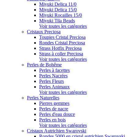
Miyuki Delica 11/0
Miyuki Delica 15/0
Miyuki Rocailles 15/0
Miyuki Tila Beads
Voir toutes les catégories
Cristaux Preciosa
Toupies Cristal Preciosa
Rondes Cristal Preciosa
Strass Hotfix Preciosa
Strass à coller Preciosa
Voir toutes les catégories
Perles de Bohême
Perles à facettes
Perles Nacrées
Perles Fleurs
Perles Animaux
Voir toutes les catégories
Perles Naturelles
Pierres gemmes
Perles de nacre
Perles d'eau douce
Perles en bois
Voir toutes les catégories
Cristaux Autrichien Swarovski
Rondes 5000 en cristal autrichien Swarovski