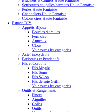
Bracelets et Colliers Haute Fantaisie
Sertissures coupelles barrettes Haute Fantaisie
Perles Haute Fantaisie
Chandeliers Haute Fantaisie
Cotons cirés Haute Fantaisie
Espace DIY
Apprêts Bijoux
Boucles d'oreilles
Fermoirs
Anneaux
Clous
Voir toutes les catégories
Acier inoxydable
Breloques et Pendentifs
Fils et Cordons
Fils Miyuki
Fils Sono
Fils S-Lon
Fils de soie Griffin
Voir toutes les catégories
Outils et Rangements
Pinces
Aiguilles
Colles
Outils