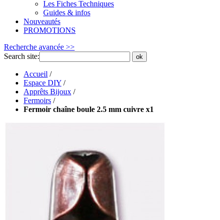
Les Fiches Techniques
Guides & infos
Nouveautés
PROMOTIONS
Recherche avancée >>
Search site:
ok
Accueil
/
Espace DIY
/
Apprêts Bijoux
/
Fermoirs
/
Fermoir chaîne boule 2.5 mm cuivre x1