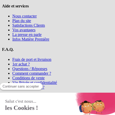
Aide et services
Nous contacter
Plan du site
Satisfactions Clients
Vos avantages
La presse en parle
Infos Matière Première
F.A.Q.
Frais de port et livraison
1er achat ?
Questions / Réponses
Comment commander ?
Conditions de vente
Vie Privée et confidentialité
Qui sommes-nous ?
Matière Première
la référence en perles et bijoux
fantaisie, vous propose l'achat de