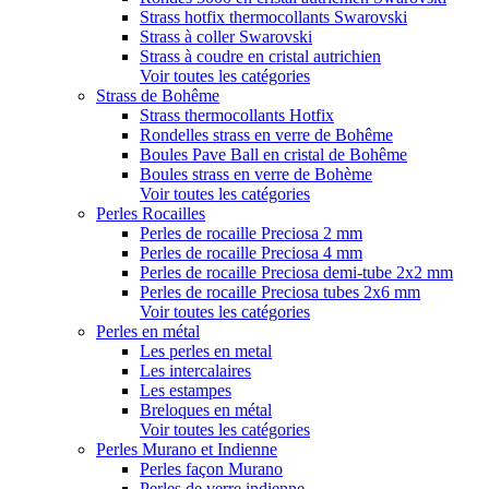
Strass hotfix thermocollants Swarovski
Strass à coller Swarovski
Strass à coudre en cristal autrichien
Voir toutes les catégories
Strass de Bohême
Strass thermocollants Hotfix
Rondelles strass en verre de Bohême
Boules Pave Ball en cristal de Bohême
Boules strass en verre de Bohème
Voir toutes les catégories
Perles Rocailles
Perles de rocaille Preciosa 2 mm
Perles de rocaille Preciosa 4 mm
Perles de rocaille Preciosa demi-tube 2x2 mm
Perles de rocaille Preciosa tubes 2x6 mm
Voir toutes les catégories
Perles en métal
Les perles en metal
Les intercalaires
Les estampes
Breloques en métal
Voir toutes les catégories
Perles Murano et Indienne
Perles façon Murano
Perles de verre indienne