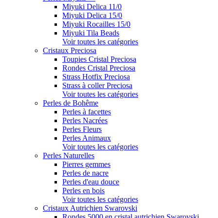
Miyuki Delica 11/0
Miyuki Delica 15/0
Miyuki Rocailles 15/0
Miyuki Tila Beads
Voir toutes les catégories
Cristaux Preciosa
Toupies Cristal Preciosa
Rondes Cristal Preciosa
Strass Hotfix Preciosa
Strass à coller Preciosa
Voir toutes les catégories
Perles de Bohême
Perles à facettes
Perles Nacrées
Perles Fleurs
Perles Animaux
Voir toutes les catégories
Perles Naturelles
Pierres gemmes
Perles de nacre
Perles d'eau douce
Perles en bois
Voir toutes les catégories
Cristaux Autrichien Swarovski
Rondes 5000 en cristal autrichien Swarovski