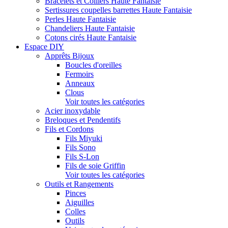
Bracelets et Colliers Haute Fantaisie
Sertissures coupelles barrettes Haute Fantaisie
Perles Haute Fantaisie
Chandeliers Haute Fantaisie
Cotons cirés Haute Fantaisie
Espace DIY
Apprêts Bijoux
Boucles d'oreilles
Fermoirs
Anneaux
Clous
Voir toutes les catégories
Acier inoxydable
Breloques et Pendentifs
Fils et Cordons
Fils Miyuki
Fils Sono
Fils S-Lon
Fils de soie Griffin
Voir toutes les catégories
Outils et Rangements
Pinces
Aiguilles
Colles
Outils