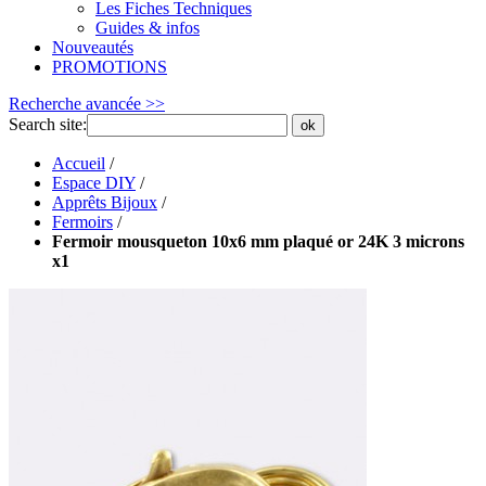
Les Fiches Techniques
Guides & infos
Nouveautés
PROMOTIONS
Recherche avancée >>
Search site:
ok
Accueil
/
Espace DIY
/
Apprêts Bijoux
/
Fermoirs
/
Fermoir mousqueton 10x6 mm plaqué or 24K 3 microns
x1