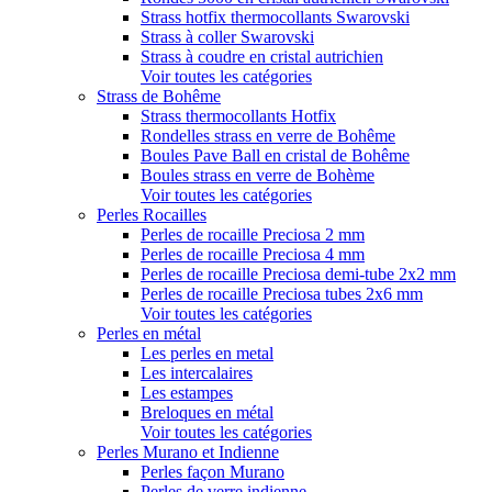
Strass hotfix thermocollants Swarovski
Strass à coller Swarovski
Strass à coudre en cristal autrichien
Voir toutes les catégories
Strass de Bohême
Strass thermocollants Hotfix
Rondelles strass en verre de Bohême
Boules Pave Ball en cristal de Bohême
Boules strass en verre de Bohème
Voir toutes les catégories
Perles Rocailles
Perles de rocaille Preciosa 2 mm
Perles de rocaille Preciosa 4 mm
Perles de rocaille Preciosa demi-tube 2x2 mm
Perles de rocaille Preciosa tubes 2x6 mm
Voir toutes les catégories
Perles en métal
Les perles en metal
Les intercalaires
Les estampes
Breloques en métal
Voir toutes les catégories
Perles Murano et Indienne
Perles façon Murano
Perles de verre indienne