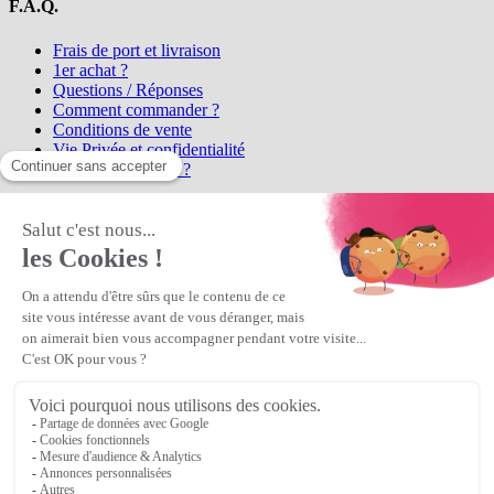
F.A.Q.
Frais de port et livraison
1er achat ?
Questions / Réponses
Comment commander ?
Conditions de vente
Vie Privée et confidentialité
Qui sommes-nous ?
Matière Première
la référence en perles et bijoux
fantaisie, vous propose l'achat de
perles en ligne, telles que les perles
et cristaux et strass en cristal Preciosa, les perles Miyuki perles et
apprêts en Argent 925, Gold Filled, perles de rocaille Preciosa
Matière Première
est un
Revendeur Agréé Preciosa
N° déclaration CNIL : 1242012v0 - Copyright © 2026 Matière
Première
Veuillez patienter...