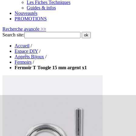
Les Fiches Techniques
Guides & infos
Nouveautés
PROMOTIONS
Recherche avancée >>
Search site:
ok
Accueil
/
Espace DIY
/
Apprêts Bijoux
/
Fermoirs
/
Fermoir T Toogle 15 mm argent x1