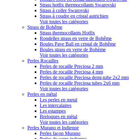
Strass hotfix thermocollants Swarovski
Strass à coller Swarovski
Strass à coudre en cristal autrichien
Voir toutes les catégories
Strass de Bohême
Strass thermocollants Hotfix
Rondelles strass en verre de Bohême
Boules Pave Ball en cristal de Bohême
Boules strass en verre de Bohème
Voir toutes les catégories
Perles Rocailles
Perles de rocaille Preciosa 2 mm
Perles de rocaille Preciosa 4 mm
Perles de rocaille Preciosa demi-tube 2x2 mm
Perles de rocaille Preciosa tubes 2x6 mm
Voir toutes les catégories
Perles en métal
Les perles en metal
Les intercalaires
Les estampes
Breloques en métal
Voir toutes les catégories
Perles Murano et Indienne
Perles façon Murano
Perles de verre indienne