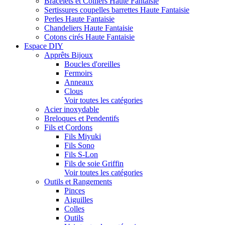
Bracelets et Colliers Haute Fantaisie
Sertissures coupelles barrettes Haute Fantaisie
Perles Haute Fantaisie
Chandeliers Haute Fantaisie
Cotons cirés Haute Fantaisie
Espace DIY
Apprêts Bijoux
Boucles d'oreilles
Fermoirs
Anneaux
Clous
Voir toutes les catégories
Acier inoxydable
Breloques et Pendentifs
Fils et Cordons
Fils Miyuki
Fils Sono
Fils S-Lon
Fils de soie Griffin
Voir toutes les catégories
Outils et Rangements
Pinces
Aiguilles
Colles
Outils