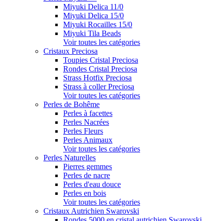
Miyuki Delica 11/0
Miyuki Delica 15/0
Miyuki Rocailles 15/0
Miyuki Tila Beads
Voir toutes les catégories
Cristaux Preciosa
Toupies Cristal Preciosa
Rondes Cristal Preciosa
Strass Hotfix Preciosa
Strass à coller Preciosa
Voir toutes les catégories
Perles de Bohême
Perles à facettes
Perles Nacrées
Perles Fleurs
Perles Animaux
Voir toutes les catégories
Perles Naturelles
Pierres gemmes
Perles de nacre
Perles d'eau douce
Perles en bois
Voir toutes les catégories
Cristaux Autrichien Swarovski
Rondes 5000 en cristal autrichien Swarovski