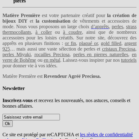
pièces
Matière Première
est votre partenaire créatif pour
la création de
bijoux DIY
et
la customisation
de vêtements et accessoires de
mode. Nous vous proposons un large choix
d’apprêts
,
perles
,
strass
thermocollants
,
à coller
ou
à coudre
, ainsi que de nombreux
accessoires pour les loisirs créatifs. Sur notre site, découvrez des
apprêts en plusieurs finitions :
or fin
,
plaqué or
,
gold filled
,
argent
925
… mais aussi une vaste sélection de perles et
cristaux Preciosa
,
perles Miyuki
,
rocailles Preciosa
,
perles en pierres naturelles
,
en
verre de Bohême
ou
en métal
. Laissez-vous inspirer par nos
tutoriels
pour donner vie à vos idées.
Matière Première est
Revendeur Agréé Preciosa.
Newsletter
Inscrivez-vous
et recevez les nouveautés, nos astuces, conseils et
bonnes affaires.
Ok
Ce site est protégé par reCAPTCHA et
les règles de confidentialité