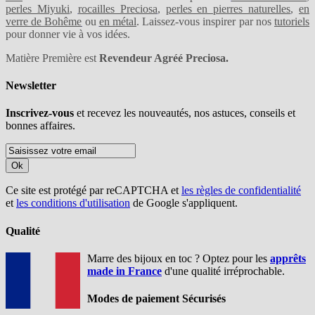
perles Miyuki
,
rocailles Preciosa
,
perles en pierres naturelles
,
en
verre de Bohême
ou
en métal
. Laissez-vous inspirer par nos
tutoriels
pour donner vie à vos idées.
Matière Première est
Revendeur Agréé Preciosa.
Newsletter
Inscrivez-vous
et recevez les nouveautés, nos astuces, conseils et
bonnes affaires.
Ok
Ce site est protégé par reCAPTCHA et
les règles de confidentialité
et
les conditions d'utilisation
de Google s'appliquent.
Qualité
Marre des bijoux en toc ? Optez pour les
apprêts
made in France
d'une qualité irréprochable.
Modes de paiement Sécurisés