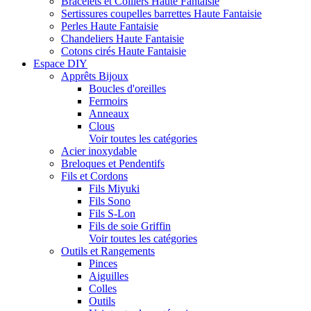
Bracelets et Colliers Haute Fantaisie
Sertissures coupelles barrettes Haute Fantaisie
Perles Haute Fantaisie
Chandeliers Haute Fantaisie
Cotons cirés Haute Fantaisie
Espace DIY
Apprêts Bijoux
Boucles d'oreilles
Fermoirs
Anneaux
Clous
Voir toutes les catégories
Acier inoxydable
Breloques et Pendentifs
Fils et Cordons
Fils Miyuki
Fils Sono
Fils S-Lon
Fils de soie Griffin
Voir toutes les catégories
Outils et Rangements
Pinces
Aiguilles
Colles
Outils