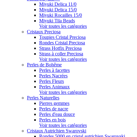
Miyuki Delica 11/0
Miyuki Delica 15/0
Miyuki Rocailles 15/0
Miyuki Tila Beads
Voir toutes les catégories
Cristaux Preciosa
Toupies Cristal Preciosa
Rondes Cristal Preciosa
Strass Hotfix Preciosa
Strass à coller Preciosa
Voir toutes les catégories
Perles de Bohême
Perles à facettes
Perles Nacrées
Perles Fleurs
Perles Animaux
Voir toutes les catégories
Perles Naturelles
Pierres gemmes
Perles de nacre
Perles d'eau douce
Perles en bois
Voir toutes les catégories
Cristaux Autrichien Swarovski
Rondes 5000 en cristal autrichien Swarovski