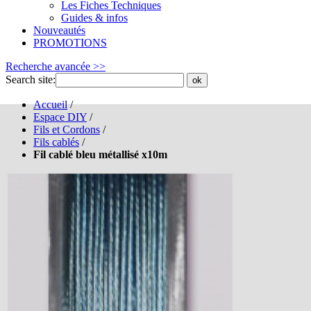
Les Fiches Techniques
Guides & infos
Nouveautés
PROMOTIONS
Recherche avancée >>
Search site:
ok
Accueil
/
Espace DIY
/
Fils et Cordons
/
Fils cablés
/
Fil cablé bleu métallisé x10m