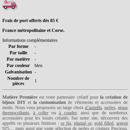
Frais de port offerts dès 85
€
France métropolitaine et Corse.
Informations complémentaires
Par forme
-
Par taille
-
Par matière
-
Par couleur
bleu
Galvanisation
-
Nombre de
1
pièces
Matière Première
est votre partenaire créatif pour
la création de
bijoux DIY
et
la customisation
de vêtements et accessoires de
mode. Nous vous proposons un large choix
d’apprêts
,
perles
,
strass
thermocollants
,
à coller
ou
à coudre
, ainsi que de nombreux
accessoires pour les loisirs créatifs. Sur notre site, découvrez des
apprêts en plusieurs finitions :
or fin
,
plaqué or
,
gold filled
,
argent
925
… mais aussi une vaste sélection de perles et
cristaux Preciosa
,