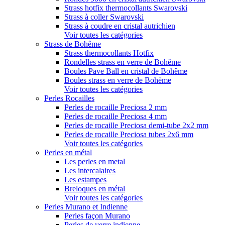
Strass hotfix thermocollants Swarovski
Strass à coller Swarovski
Strass à coudre en cristal autrichien
Voir toutes les catégories
Strass de Bohême
Strass thermocollants Hotfix
Rondelles strass en verre de Bohême
Boules Pave Ball en cristal de Bohême
Boules strass en verre de Bohème
Voir toutes les catégories
Perles Rocailles
Perles de rocaille Preciosa 2 mm
Perles de rocaille Preciosa 4 mm
Perles de rocaille Preciosa demi-tube 2x2 mm
Perles de rocaille Preciosa tubes 2x6 mm
Voir toutes les catégories
Perles en métal
Les perles en metal
Les intercalaires
Les estampes
Breloques en métal
Voir toutes les catégories
Perles Murano et Indienne
Perles façon Murano
Perles de verre indienne