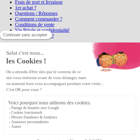
Frais de port et livraison
1er achat ?
Questions / Réponses
Comment commander ?
Conditions de vente
Vie Privée et confidentialité
Qui sommes-nous ?
Matière Première
la référence en perles et bijoux
fantaisie, vous propose l'achat de
perles en ligne, telles que les perles
et cristaux et strass en cristal Preciosa, les perles Miyuki perles et
apprêts en Argent 925, Gold Filled, perles de rocaille Preciosa
Matière Première
est un
Revendeur Agréé Preciosa
N° déclaration CNIL : 1242012v0 - Copyright © 2026 Matière
Première
Veuillez patienter...
Continuer vos achats
Voir le panier
Continuer vos achats
or
Voir le panier