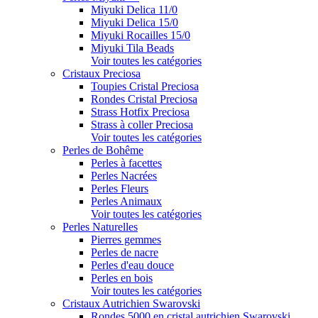
Miyuki Delica 11/0
Miyuki Delica 15/0
Miyuki Rocailles 15/0
Miyuki Tila Beads
Voir toutes les catégories
Cristaux Preciosa
Toupies Cristal Preciosa
Rondes Cristal Preciosa
Strass Hotfix Preciosa
Strass à coller Preciosa
Voir toutes les catégories
Perles de Bohême
Perles à facettes
Perles Nacrées
Perles Fleurs
Perles Animaux
Voir toutes les catégories
Perles Naturelles
Pierres gemmes
Perles de nacre
Perles d'eau douce
Perles en bois
Voir toutes les catégories
Cristaux Autrichien Swarovski
Rondes 5000 en cristal autrichien Swarovski