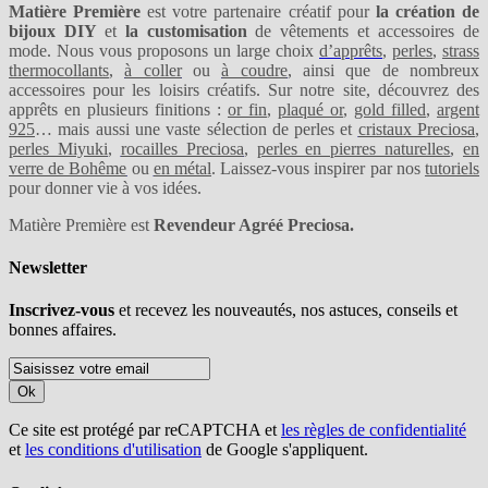
Matière Première
est votre partenaire créatif pour
la création de
bijoux DIY
et
la customisation
de vêtements et accessoires de
mode. Nous vous proposons un large choix
d’apprêts
,
perles
,
strass
thermocollants
,
à coller
ou
à coudre
, ainsi que de nombreux
accessoires pour les loisirs créatifs. Sur notre site, découvrez des
apprêts en plusieurs finitions :
or fin
,
plaqué or
,
gold filled
,
argent
925
… mais aussi une vaste sélection de perles et
cristaux Preciosa
,
perles Miyuki
,
rocailles Preciosa
,
perles en pierres naturelles
,
en
verre de Bohême
ou
en métal
. Laissez-vous inspirer par nos
tutoriels
pour donner vie à vos idées.
Matière Première est
Revendeur Agréé Preciosa.
Newsletter
Inscrivez-vous
et recevez les nouveautés, nos astuces, conseils et
bonnes affaires.
Ok
Ce site est protégé par reCAPTCHA et
les règles de confidentialité
et
les conditions d'utilisation
de Google s'appliquent.