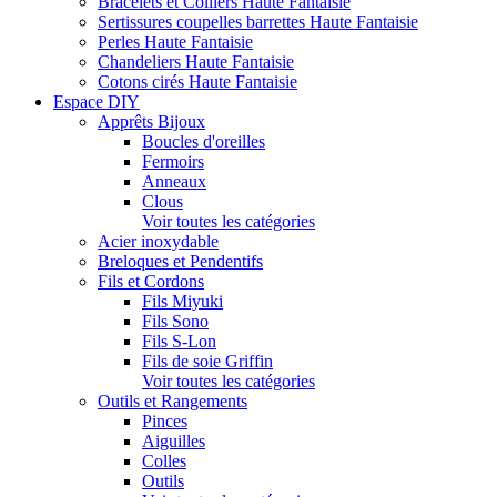
Bracelets et Colliers Haute Fantaisie
Sertissures coupelles barrettes Haute Fantaisie
Perles Haute Fantaisie
Chandeliers Haute Fantaisie
Cotons cirés Haute Fantaisie
Espace DIY
Apprêts Bijoux
Boucles d'oreilles
Fermoirs
Anneaux
Clous
Voir toutes les catégories
Acier inoxydable
Breloques et Pendentifs
Fils et Cordons
Fils Miyuki
Fils Sono
Fils S-Lon
Fils de soie Griffin
Voir toutes les catégories
Outils et Rangements
Pinces
Aiguilles
Colles
Outils