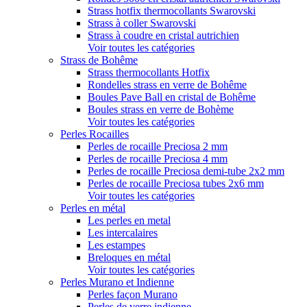
Strass hotfix thermocollants Swarovski
Strass à coller Swarovski
Strass à coudre en cristal autrichien
Voir toutes les catégories
Strass de Bohême
Strass thermocollants Hotfix
Rondelles strass en verre de Bohême
Boules Pave Ball en cristal de Bohême
Boules strass en verre de Bohème
Voir toutes les catégories
Perles Rocailles
Perles de rocaille Preciosa 2 mm
Perles de rocaille Preciosa 4 mm
Perles de rocaille Preciosa demi-tube 2x2 mm
Perles de rocaille Preciosa tubes 2x6 mm
Voir toutes les catégories
Perles en métal
Les perles en metal
Les intercalaires
Les estampes
Breloques en métal
Voir toutes les catégories
Perles Murano et Indienne
Perles façon Murano
Perles de verre indienne