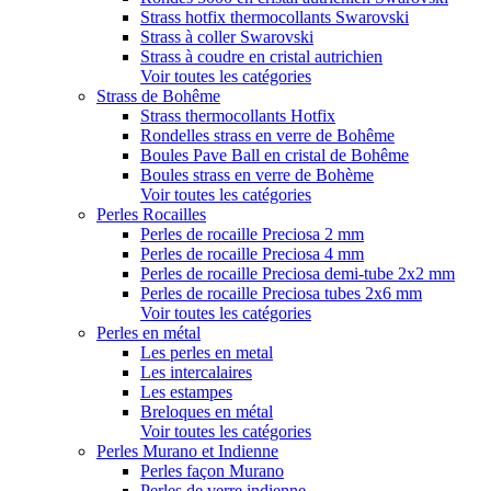
Strass hotfix thermocollants Swarovski
Strass à coller Swarovski
Strass à coudre en cristal autrichien
Voir toutes les catégories
Strass de Bohême
Strass thermocollants Hotfix
Rondelles strass en verre de Bohême
Boules Pave Ball en cristal de Bohême
Boules strass en verre de Bohème
Voir toutes les catégories
Perles Rocailles
Perles de rocaille Preciosa 2 mm
Perles de rocaille Preciosa 4 mm
Perles de rocaille Preciosa demi-tube 2x2 mm
Perles de rocaille Preciosa tubes 2x6 mm
Voir toutes les catégories
Perles en métal
Les perles en metal
Les intercalaires
Les estampes
Breloques en métal
Voir toutes les catégories
Perles Murano et Indienne
Perles façon Murano
Perles de verre indienne