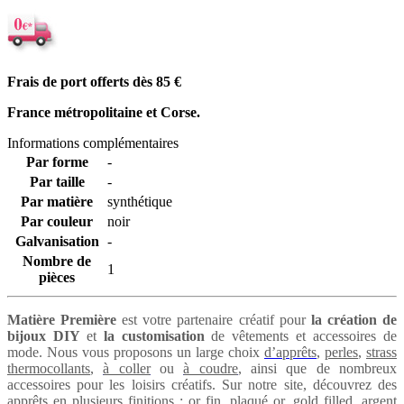
Frais de port offerts dès 85
€
France métropolitaine et Corse.
Informations complémentaires
Par forme
-
Par taille
-
Par matière
synthétique
Par couleur
noir
Galvanisation
-
Nombre de
1
pièces
Matière Première
est votre partenaire créatif pour
la création de
bijoux DIY
et
la customisation
de vêtements et accessoires de
mode. Nous vous proposons un large choix
d’apprêts
,
perles
,
strass
thermocollants
,
à coller
ou
à coudre
, ainsi que de nombreux
accessoires pour les loisirs créatifs. Sur notre site, découvrez des
apprêts en plusieurs finitions :
or fin
,
plaqué or
,
gold filled
,
argent