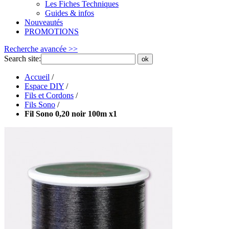
Les Fiches Techniques
Guides & infos
Nouveautés
PROMOTIONS
Recherche avancée >>
Search site:
ok
Accueil
/
Espace DIY
/
Fils et Cordons
/
Fils Sono
/
Fil Sono 0,20 noir 100m x1