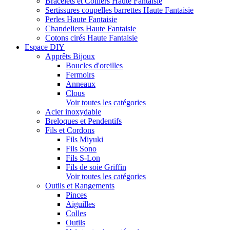
Bracelets et Colliers Haute Fantaisie
Sertissures coupelles barrettes Haute Fantaisie
Perles Haute Fantaisie
Chandeliers Haute Fantaisie
Cotons cirés Haute Fantaisie
Espace DIY
Apprêts Bijoux
Boucles d'oreilles
Fermoirs
Anneaux
Clous
Voir toutes les catégories
Acier inoxydable
Breloques et Pendentifs
Fils et Cordons
Fils Miyuki
Fils Sono
Fils S-Lon
Fils de soie Griffin
Voir toutes les catégories
Outils et Rangements
Pinces
Aiguilles
Colles
Outils