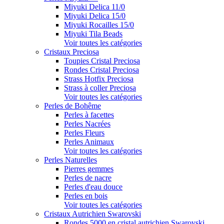
Miyuki Delica 11/0
Miyuki Delica 15/0
Miyuki Rocailles 15/0
Miyuki Tila Beads
Voir toutes les catégories
Cristaux Preciosa
Toupies Cristal Preciosa
Rondes Cristal Preciosa
Strass Hotfix Preciosa
Strass à coller Preciosa
Voir toutes les catégories
Perles de Bohême
Perles à facettes
Perles Nacrées
Perles Fleurs
Perles Animaux
Voir toutes les catégories
Perles Naturelles
Pierres gemmes
Perles de nacre
Perles d'eau douce
Perles en bois
Voir toutes les catégories
Cristaux Autrichien Swarovski
Rondes 5000 en cristal autrichien Swarovski