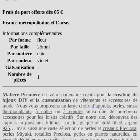
Frais de port offerts dès 85
€
France métropolitaine et Corse.
Informations complémentaires
Par forme
fleur
Par taille
25mm
Par matière
cuir
Par couleur
violet
Galvanisation
-
Nombre de
1
pièces
Matière Première
est votre partenaire créatif pour
la création de
bijoux DIY
et
la customisation
de vêtements et accessoires de
mode. Nous vous proposons un large choix
d’apprêts
,
perles
,
strass
thermocollants
,
à coller
ou
à coudre
, ainsi que de nombreux
accessoires pour les loisirs créatifs. Sur notre site, découvrez des
apprêts en plusieurs finitions :
or fin
,
plaqué or
,
gold filled
,
argent
925
… mais aussi une vaste sélection de perles et
cristaux Preciosa
,
perles Miyuki
,
rocailles Preciosa
,
perles en pierres naturelles
,
en
verre de Bohême
ou
en métal
. Laissez-vous inspirer par nos
tutoriels