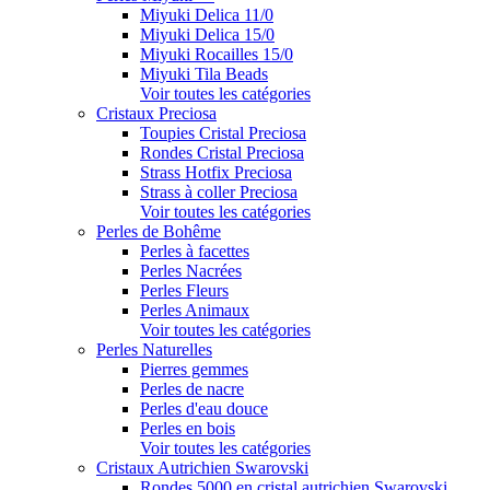
Miyuki Delica 11/0
Miyuki Delica 15/0
Miyuki Rocailles 15/0
Miyuki Tila Beads
Voir toutes les catégories
Cristaux Preciosa
Toupies Cristal Preciosa
Rondes Cristal Preciosa
Strass Hotfix Preciosa
Strass à coller Preciosa
Voir toutes les catégories
Perles de Bohême
Perles à facettes
Perles Nacrées
Perles Fleurs
Perles Animaux
Voir toutes les catégories
Perles Naturelles
Pierres gemmes
Perles de nacre
Perles d'eau douce
Perles en bois
Voir toutes les catégories
Cristaux Autrichien Swarovski
Rondes 5000 en cristal autrichien Swarovski