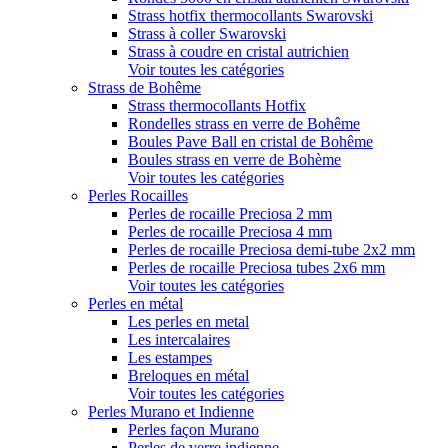
Strass hotfix thermocollants Swarovski
Strass à coller Swarovski
Strass à coudre en cristal autrichien
Voir toutes les catégories
Strass de Bohême
Strass thermocollants Hotfix
Rondelles strass en verre de Bohême
Boules Pave Ball en cristal de Bohême
Boules strass en verre de Bohème
Voir toutes les catégories
Perles Rocailles
Perles de rocaille Preciosa 2 mm
Perles de rocaille Preciosa 4 mm
Perles de rocaille Preciosa demi-tube 2x2 mm
Perles de rocaille Preciosa tubes 2x6 mm
Voir toutes les catégories
Perles en métal
Les perles en metal
Les intercalaires
Les estampes
Breloques en métal
Voir toutes les catégories
Perles Murano et Indienne
Perles façon Murano
Perles de verre indienne