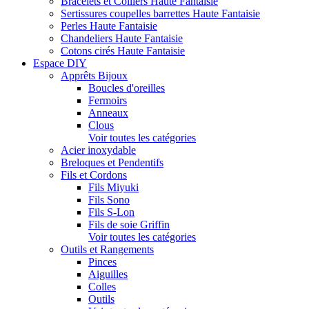
Bracelets et Colliers Haute Fantaisie
Sertissures coupelles barrettes Haute Fantaisie
Perles Haute Fantaisie
Chandeliers Haute Fantaisie
Cotons cirés Haute Fantaisie
Espace DIY
Apprêts Bijoux
Boucles d'oreilles
Fermoirs
Anneaux
Clous
Voir toutes les catégories
Acier inoxydable
Breloques et Pendentifs
Fils et Cordons
Fils Miyuki
Fils Sono
Fils S-Lon
Fils de soie Griffin
Voir toutes les catégories
Outils et Rangements
Pinces
Aiguilles
Colles
Outils