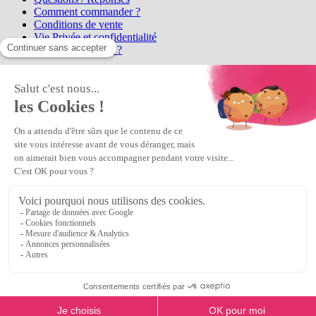
Comment commander ?
Conditions de vente
Vie Privée et confidentialité
Qui sommes-nous ?
Matière Première
la référence en perles et bijoux
fantaisie, vous propose l'achat de
perles en ligne, telles que les perles
et cristaux et strass en cristal Preciosa, les perles Miyuki perles et
apprêts en Argent 925, Gold Filled, perles de rocaille Preciosa
Matière Première
est un
Revendeur Agréé Preciosa
N° déclaration CNIL : 1242012v0 - Copyright © 2026 Matière
Première
Veuillez patienter...
Continuer vos achats
Voir le panier
Continuer vos achats
or
Voir le panier