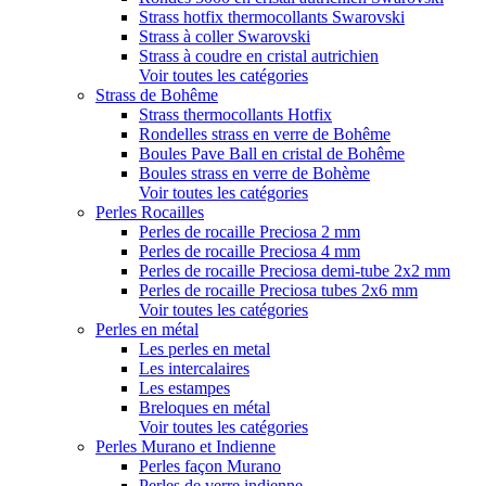
Strass hotfix thermocollants Swarovski
Strass à coller Swarovski
Strass à coudre en cristal autrichien
Voir toutes les catégories
Strass de Bohême
Strass thermocollants Hotfix
Rondelles strass en verre de Bohême
Boules Pave Ball en cristal de Bohême
Boules strass en verre de Bohème
Voir toutes les catégories
Perles Rocailles
Perles de rocaille Preciosa 2 mm
Perles de rocaille Preciosa 4 mm
Perles de rocaille Preciosa demi-tube 2x2 mm
Perles de rocaille Preciosa tubes 2x6 mm
Voir toutes les catégories
Perles en métal
Les perles en metal
Les intercalaires
Les estampes
Breloques en métal
Voir toutes les catégories
Perles Murano et Indienne
Perles façon Murano
Perles de verre indienne