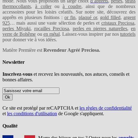
mode. Nous vous proposons un large choix
d’apprêts
,
perles
,
strass
thermocollants
,
à coller
ou
à coudre
, ainsi que de nombreux
accessoires pour les loisirs créatifs. Sur notre site, découvrez des
apprêts en plusieurs finitions :
or fin
,
plaqué or
,
gold filled
,
argent
925
… mais aussi une vaste sélection de perles et
cristaux Preciosa
,
perles Miyuki
,
rocailles Preciosa
,
perles en pierres naturelles
,
en
verre de Bohême
ou
en métal
. Laissez-vous inspirer par nos
tutoriels
pour donner vie à vos idées.
Matière Première est
Revendeur Agréé Preciosa.
Newsletter
Inscrivez-vous
et recevez les nouveautés, nos astuces, conseils et
bonnes affaires.
Ok
Ce site est protégé par reCAPTCHA et
les règles de confidentialité
et
les conditions d'utilisation
de Google s'appliquent.
Qualité
Marre des bijoux en toc ? Optez pour les
apprêts