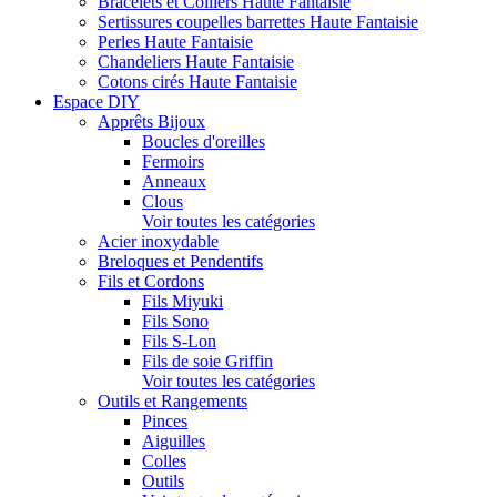
Bracelets et Colliers Haute Fantaisie
Sertissures coupelles barrettes Haute Fantaisie
Perles Haute Fantaisie
Chandeliers Haute Fantaisie
Cotons cirés Haute Fantaisie
Espace DIY
Apprêts Bijoux
Boucles d'oreilles
Fermoirs
Anneaux
Clous
Voir toutes les catégories
Acier inoxydable
Breloques et Pendentifs
Fils et Cordons
Fils Miyuki
Fils Sono
Fils S-Lon
Fils de soie Griffin
Voir toutes les catégories
Outils et Rangements
Pinces
Aiguilles
Colles
Outils