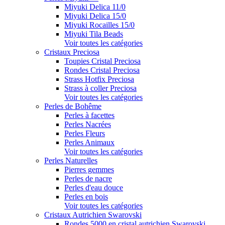
Miyuki Delica 11/0
Miyuki Delica 15/0
Miyuki Rocailles 15/0
Miyuki Tila Beads
Voir toutes les catégories
Cristaux Preciosa
Toupies Cristal Preciosa
Rondes Cristal Preciosa
Strass Hotfix Preciosa
Strass à coller Preciosa
Voir toutes les catégories
Perles de Bohême
Perles à facettes
Perles Nacrées
Perles Fleurs
Perles Animaux
Voir toutes les catégories
Perles Naturelles
Pierres gemmes
Perles de nacre
Perles d'eau douce
Perles en bois
Voir toutes les catégories
Cristaux Autrichien Swarovski
Rondes 5000 en cristal autrichien Swarovski