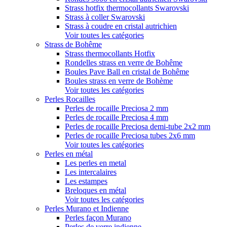
Strass hotfix thermocollants Swarovski
Strass à coller Swarovski
Strass à coudre en cristal autrichien
Voir toutes les catégories
Strass de Bohême
Strass thermocollants Hotfix
Rondelles strass en verre de Bohême
Boules Pave Ball en cristal de Bohême
Boules strass en verre de Bohème
Voir toutes les catégories
Perles Rocailles
Perles de rocaille Preciosa 2 mm
Perles de rocaille Preciosa 4 mm
Perles de rocaille Preciosa demi-tube 2x2 mm
Perles de rocaille Preciosa tubes 2x6 mm
Voir toutes les catégories
Perles en métal
Les perles en metal
Les intercalaires
Les estampes
Breloques en métal
Voir toutes les catégories
Perles Murano et Indienne
Perles façon Murano
Perles de verre indienne