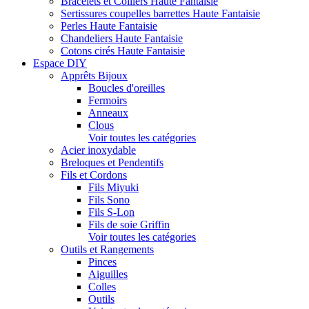
Bracelets et Colliers Haute Fantaisie
Sertissures coupelles barrettes Haute Fantaisie
Perles Haute Fantaisie
Chandeliers Haute Fantaisie
Cotons cirés Haute Fantaisie
Espace DIY
Apprêts Bijoux
Boucles d'oreilles
Fermoirs
Anneaux
Clous
Voir toutes les catégories
Acier inoxydable
Breloques et Pendentifs
Fils et Cordons
Fils Miyuki
Fils Sono
Fils S-Lon
Fils de soie Griffin
Voir toutes les catégories
Outils et Rangements
Pinces
Aiguilles
Colles
Outils