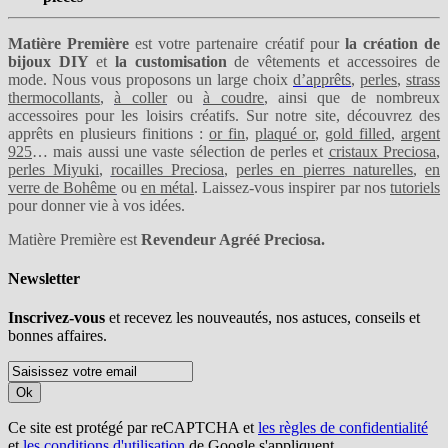
Matière Première
est votre partenaire créatif pour
la création de
bijoux DIY
et
la customisation
de vêtements et accessoires de
mode. Nous vous proposons un large choix
d’apprêts
,
perles
,
strass
thermocollants
,
à coller
ou
à coudre
, ainsi que de nombreux
accessoires pour les loisirs créatifs. Sur notre site, découvrez des
apprêts en plusieurs finitions :
or fin
,
plaqué or
,
gold filled
,
argent
925
… mais aussi une vaste sélection de perles et
cristaux Preciosa
,
perles Miyuki
,
rocailles Preciosa
,
perles en pierres naturelles
,
en
verre de Bohême
ou
en métal
. Laissez-vous inspirer par nos
tutoriels
pour donner vie à vos idées.
Matière Première est
Revendeur Agréé Preciosa.
Newsletter
Inscrivez-vous
et recevez les nouveautés, nos astuces, conseils et
bonnes affaires.
Ok
Ce site est protégé par reCAPTCHA et
les règles de confidentialité
et
les conditions d'utilisation
de Google s'appliquent.