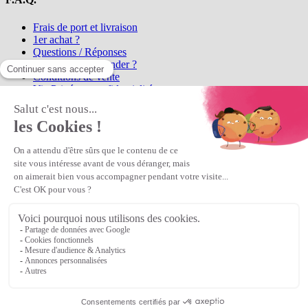
Frais de port et livraison
1er achat ?
Questions / Réponses
Comment commander ?
Conditions de vente
Vie Privée et confidentialité
Qui sommes-nous ?
Matière Première
la référence en perles et bijoux
fantaisie, vous propose l'achat de
perles en ligne, telles que les perles
et cristaux et strass en cristal Preciosa, les perles Miyuki perles et
apprêts en Argent 925, Gold Filled, perles de rocaille Preciosa
Matière Première
est un
Revendeur Agréé Preciosa
N° déclaration CNIL : 1242012v0 - Copyright © 2026 Matière
Première
Veuillez patienter...