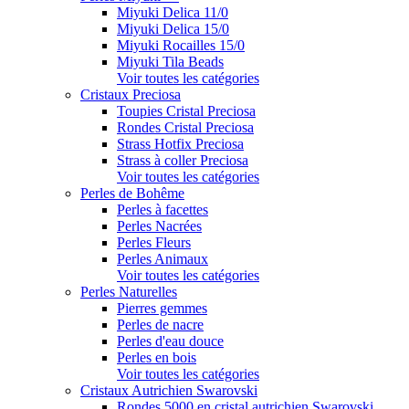
Miyuki Delica 11/0
Miyuki Delica 15/0
Miyuki Rocailles 15/0
Miyuki Tila Beads
Voir toutes les catégories
Cristaux Preciosa
Toupies Cristal Preciosa
Rondes Cristal Preciosa
Strass Hotfix Preciosa
Strass à coller Preciosa
Voir toutes les catégories
Perles de Bohême
Perles à facettes
Perles Nacrées
Perles Fleurs
Perles Animaux
Voir toutes les catégories
Perles Naturelles
Pierres gemmes
Perles de nacre
Perles d'eau douce
Perles en bois
Voir toutes les catégories
Cristaux Autrichien Swarovski
Rondes 5000 en cristal autrichien Swarovski