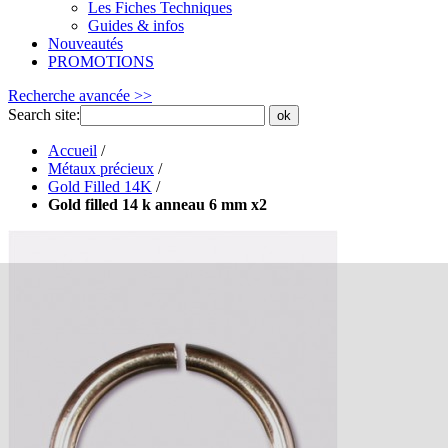
Les Fiches Techniques
Guides & infos
Nouveautés
PROMOTIONS
Recherche avancée >>
Search site:
ok
Accueil
/
Métaux précieux
/
Gold Filled 14K
/
Gold filled 14 k anneau 6 mm x2