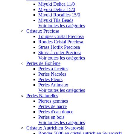
Miyuki Delica 11/0
Miyuki Delica 15/0
Miyuki Rocailles 15/0
Miyuki Tila Beads
Voir toutes les catégories
Cristaux Preciosa
Toupies Cristal Preciosa
Rondes Cristal Preciosa
Strass Hotfix Preciosa
Strass à coller Preciosa
Voir toutes les catégories
Perles de Bohême
Perles à facettes
Perles Nacrées
Perles Fleurs
Perles Animaux
Voir toutes les catégories
Perles Naturelles
Pierres gemmes
Perles de nacre
Perles d'eau douce
Perles en bois
Voir toutes les catégories
Cristaux Autrichien Swarovski
Rondes 5000 en cristal autrichien Swarovski