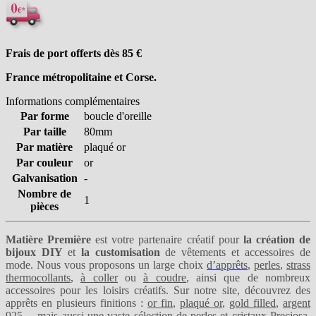
Frais de port offerts dès 85
€
France métropolitaine et Corse.
Informations complémentaires
Par forme
boucle d'oreille
Par taille
80mm
Par matière
plaqué or
Par couleur
or
Galvanisation
-
Nombre de
1
pièces
Matière Première
est votre partenaire créatif pour
la création de
bijoux DIY
et
la customisation
de vêtements et accessoires de
mode. Nous vous proposons un large choix
d’apprêts
,
perles
,
strass
thermocollants
,
à coller
ou
à coudre
, ainsi que de nombreux
accessoires pour les loisirs créatifs. Sur notre site, découvrez des
apprêts en plusieurs finitions :
or fin
,
plaqué or
,
gold filled
,
argent
925
… mais aussi une vaste sélection de perles et
cristaux Preciosa
,