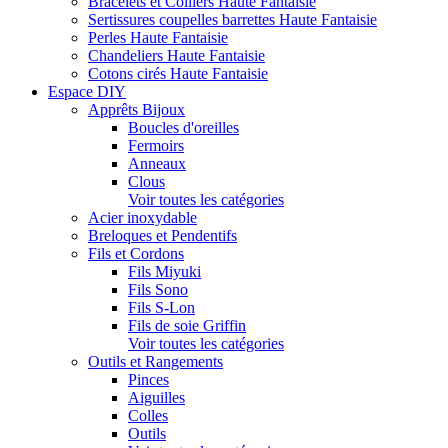
Bracelets et Colliers Haute Fantaisie
Sertissures coupelles barrettes Haute Fantaisie
Perles Haute Fantaisie
Chandeliers Haute Fantaisie
Cotons cirés Haute Fantaisie
Espace DIY
Apprêts Bijoux
Boucles d'oreilles
Fermoirs
Anneaux
Clous
Voir toutes les catégories
Acier inoxydable
Breloques et Pendentifs
Fils et Cordons
Fils Miyuki
Fils Sono
Fils S-Lon
Fils de soie Griffin
Voir toutes les catégories
Outils et Rangements
Pinces
Aiguilles
Colles
Outils