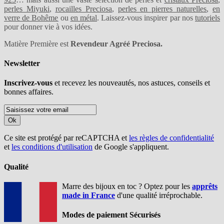
perles Miyuki
,
rocailles Preciosa
,
perles en pierres naturelles
,
en
verre de Bohême
ou
en métal
. Laissez-vous inspirer par nos
tutoriels
pour donner vie à vos idées.
Matière Première est
Revendeur Agréé Preciosa.
Newsletter
Inscrivez-vous
et recevez les nouveautés, nos astuces, conseils et
bonnes affaires.
Ok
Ce site est protégé par reCAPTCHA et
les règles de confidentialité
et
les conditions d'utilisation
de Google s'appliquent.
Qualité
Marre des bijoux en toc ? Optez pour les
apprêts
made in France
d'une qualité irréprochable.
Modes de paiement Sécurisés