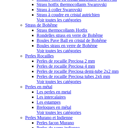
Strass hotfix thermocollants Swarovski
Strass à coller Swarovski
Strass à coudre en cristal autrichien
Voir toutes les catégories
Strass de Bohême
Strass thermocollants Hotfix
Rondelles strass en verre de Bohême
Boules Pave Ball en cristal de Bohême
Boules strass en verre de Bohème
Voir toutes les catégories
Perles Rocailles
Perles de rocaille Preciosa 2 mm
Perles de rocaille Preciosa 4 mm
Perles de rocaille Preciosa demi-tube 2x2 mm
Perles de rocaille Preciosa tubes 2x6 mm
Voir toutes les catégories
Perles en métal
Les perles en metal
Les intercalaires
Les estampes
Breloques en métal
Voir toutes les catégories
Perles Murano et Indienne
Perles façon Murano
Perles de verre indienne