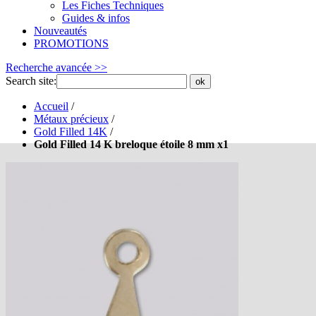
Les Fiches Techniques
Guides & infos
Nouveautés
PROMOTIONS
Recherche avancée >>
Search site:
ok
Accueil
/
Métaux précieux
/
Gold Filled 14K
/
Gold Filled 14 K breloque étoile 8 mm x1