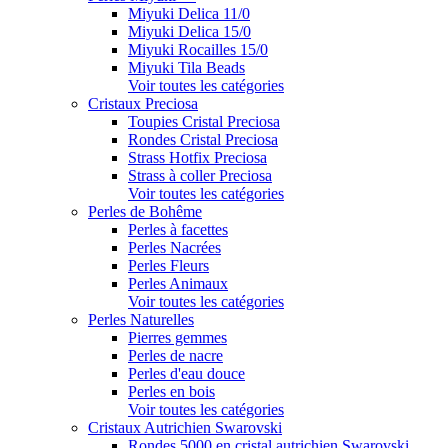
Miyuki Delica 11/0
Miyuki Delica 15/0
Miyuki Rocailles 15/0
Miyuki Tila Beads
Voir toutes les catégories
Cristaux Preciosa
Toupies Cristal Preciosa
Rondes Cristal Preciosa
Strass Hotfix Preciosa
Strass à coller Preciosa
Voir toutes les catégories
Perles de Bohême
Perles à facettes
Perles Nacrées
Perles Fleurs
Perles Animaux
Voir toutes les catégories
Perles Naturelles
Pierres gemmes
Perles de nacre
Perles d'eau douce
Perles en bois
Voir toutes les catégories
Cristaux Autrichien Swarovski
Rondes 5000 en cristal autrichien Swarovski