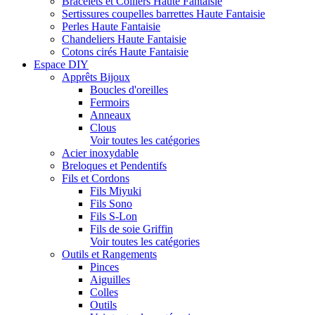
Bracelets et Colliers Haute Fantaisie
Sertissures coupelles barrettes Haute Fantaisie
Perles Haute Fantaisie
Chandeliers Haute Fantaisie
Cotons cirés Haute Fantaisie
Espace DIY
Apprêts Bijoux
Boucles d'oreilles
Fermoirs
Anneaux
Clous
Voir toutes les catégories
Acier inoxydable
Breloques et Pendentifs
Fils et Cordons
Fils Miyuki
Fils Sono
Fils S-Lon
Fils de soie Griffin
Voir toutes les catégories
Outils et Rangements
Pinces
Aiguilles
Colles
Outils