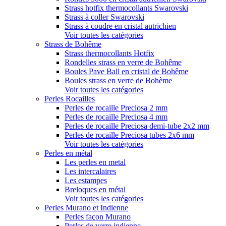
Strass hotfix thermocollants Swarovski
Strass à coller Swarovski
Strass à coudre en cristal autrichien
Voir toutes les catégories
Strass de Bohême
Strass thermocollants Hotfix
Rondelles strass en verre de Bohême
Boules Pave Ball en cristal de Bohême
Boules strass en verre de Bohème
Voir toutes les catégories
Perles Rocailles
Perles de rocaille Preciosa 2 mm
Perles de rocaille Preciosa 4 mm
Perles de rocaille Preciosa demi-tube 2x2 mm
Perles de rocaille Preciosa tubes 2x6 mm
Voir toutes les catégories
Perles en métal
Les perles en metal
Les intercalaires
Les estampes
Breloques en métal
Voir toutes les catégories
Perles Murano et Indienne
Perles façon Murano
Perles de verre indienne