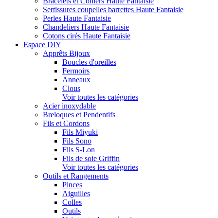
Bracelets et Colliers Haute Fantaisie
Sertissures coupelles barrettes Haute Fantaisie
Perles Haute Fantaisie
Chandeliers Haute Fantaisie
Cotons cirés Haute Fantaisie
Espace DIY
Apprêts Bijoux
Boucles d'oreilles
Fermoirs
Anneaux
Clous
Voir toutes les catégories
Acier inoxydable
Breloques et Pendentifs
Fils et Cordons
Fils Miyuki
Fils Sono
Fils S-Lon
Fils de soie Griffin
Voir toutes les catégories
Outils et Rangements
Pinces
Aiguilles
Colles
Outils