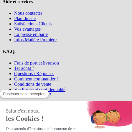
Aide et services
Nous contacter
Plan du site
Satisfactions Clients
Vos avantages
La presse en parle
Infos Matière Première
F.A.Q.
Frais de port et livraison
1er achat ?
Questions / Réponses
Comment commander ?
Conditions de vente
Vie Privée et confidentialité
Qui sommes-nous ?
Matière Première
la référence en perles et bijoux
fantaisie, vous propose l'achat de
perles en ligne, telles que les perles