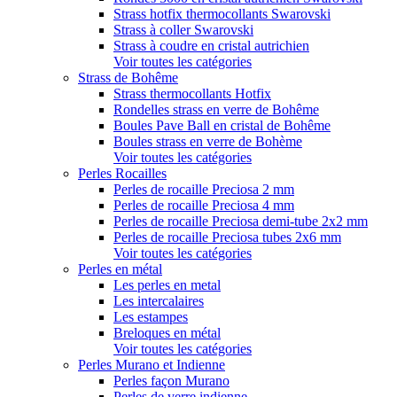
Strass hotfix thermocollants Swarovski
Strass à coller Swarovski
Strass à coudre en cristal autrichien
Voir toutes les catégories
Strass de Bohême
Strass thermocollants Hotfix
Rondelles strass en verre de Bohême
Boules Pave Ball en cristal de Bohême
Boules strass en verre de Bohème
Voir toutes les catégories
Perles Rocailles
Perles de rocaille Preciosa 2 mm
Perles de rocaille Preciosa 4 mm
Perles de rocaille Preciosa demi-tube 2x2 mm
Perles de rocaille Preciosa tubes 2x6 mm
Voir toutes les catégories
Perles en métal
Les perles en metal
Les intercalaires
Les estampes
Breloques en métal
Voir toutes les catégories
Perles Murano et Indienne
Perles façon Murano
Perles de verre indienne