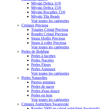
Miyuki Delica 11/0
Miyuki Delica 15/0
Miyuki Rocailles 15/0
Miyuki Tila Beads
Voir toutes les catégories
Cristaux Preciosa
Toupies Cristal Preciosa
Rondes Cristal Preciosa
Strass Hotfix Preciosa
Strass à coller Preciosa
Voir toutes les catégories
Perles de Bohême
Perles à facettes
Perles Nacrées
Perles Fleurs
Perles Animaux
Voir toutes les catégories
Perles Naturelles
Pierres gemmes
Perles de nacre
Perles d'eau douce
Perles en bois
Voir toutes les catégories
Cristaux Autrichien Swarovski
Rondes 5000 en cristal autrichien Swarovski